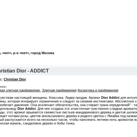
, <нет>, р-н <нет>, город
Москва
ristian Dior - ADDICT
д:
Christian Dior
ики:
кая элитная парфюмерия.
-
Элитная парфюмерия
-
Косметика и парфюмерия
чувствам настоящей женщины. Классика. Лидер продаж. Аромат
Dior Addict
для интуи
ны, которая игнорирует ограничения и следует за свомим инстинктами. Абсолютное с
избегает давления. Она исключает обязательства, она стирает грани определений" - т
дательницу
Dior Addict
. Для нее создана эта эгоистичная чувственно-сладкая ароматн
ды, этот аромат врывается свежестью листьев мандаринового дерева и цветов шелко
вает нотами розы, цветов апельсинового дерева и редкого цветка с Ямайки под назва
ый распускается всего на несколько часов, чтобы наполнить летнюю ночь ароматом 
нская ваниль, сандаловое дерево и бобы тонка.