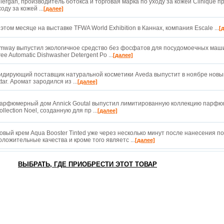
llergan, производитель ботокса и торговая марка по уходу за кожей Clinique 
ходу за кожей ...
[далее]
 этом месяце на выставке TFWA World Exhibition в Каннах, компания Escale ...
[
mway выпустил экологичное средство без фосфатов для посудомоечных маш
ree Automatic Dishwasher Detergent Po ...
[далее]
идирующий поставщик натуральной косметики Aveda выпустит в ноябре новы
ttar. Аромат зародился из ...
[далее]
арфюмерный дом Annick Goutal выпустил лимитированную коллекцию парфю
ollection Noel, созданную для пр ...
[далее]
овый крем Aqua Booster Tinted уже через несколько минут после нанесения п
оложительные качества и кроме того являетс ...
[далее]
ВЫБРАТЬ, ГДЕ ПРИОБРЕСТИ ЭТОТ ТОВАР