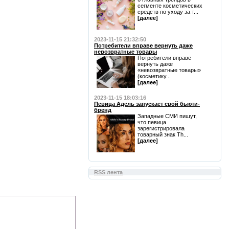
сегменте косметических
средств по уходу за т...
[далее]
2023-11-15 21:32:50
Потребители вправе вернуть даже
невозвратные товары
Потребители вправе
вернуть даже
«невозвратные товары»
(косметику...
[далее]
2023-11-15 18:03:16
Певица Адель запускает свой бьюти-
бренд
Западные СМИ пишут,
что певица
зарегистрировала
товарный знак Th...
[далее]
RSS лента