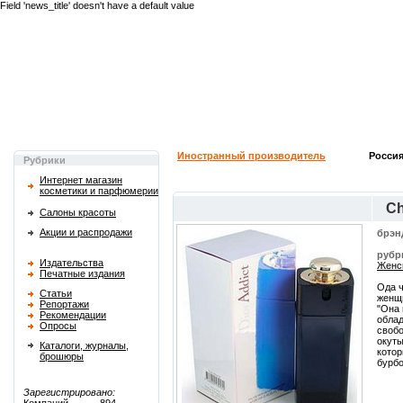
Field 'news_title' doesn't have a default value
Иностранный производитель
Россия
Рубрики
Интернет магазин
косметики и парфюмерии
Ch
Салоны красоты
Акции и распродажи
брэн
рубр
Издательства
Женс
Печатные издания
Ода 
Статьи
женщи
Репортажи
"Она 
Рекомендации
обла
Опросы
свобо
окуты
Каталоги, журналы,
котор
брошюры
бурбо
Зарегистрировано: