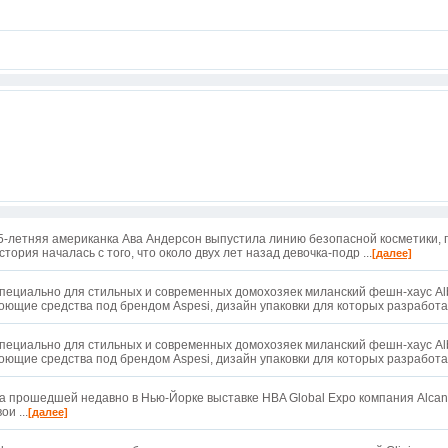
5-летняя американка Ава Андерсон выпустила линию безопасной косметики, 
стория началась с того, что около двух лет назад девочка-подр ...
[далее]
пециально для стильных и современных домохозяек миланский фешн-хаус Alb
оющие средства под брендом Aspesi, дизайн упаковки для которых разработал
пециально для стильных и современных домохозяек миланский фешн-хаус Alb
оющие средства под брендом Aspesi, дизайн упаковки для которых разработал
а прошедшей недавно в Нью-Йорке выставке HBA Global Expo компания Alcan
ои ...
[далее]