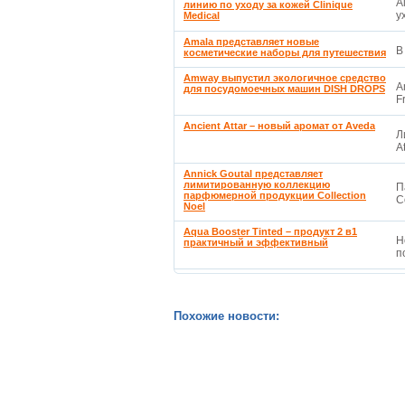
A
линию по уходу за кожей Clinique
у
Medical
Amala представляет новые
В
косметические наборы для путешествия
Amway выпустил экологичное средство
A
для посудомоечных машин DISH DROPS
F
Ancient Attar – новый аромат от Aveda
Л
A
Annick Goutal представляет
лимитированную коллекцию
П
парфюмерной продукции Collection
C
Noel
Aqua Booster Tinted – продукт 2 в1
Н
практичный и эффективный
п
Похожие новости: