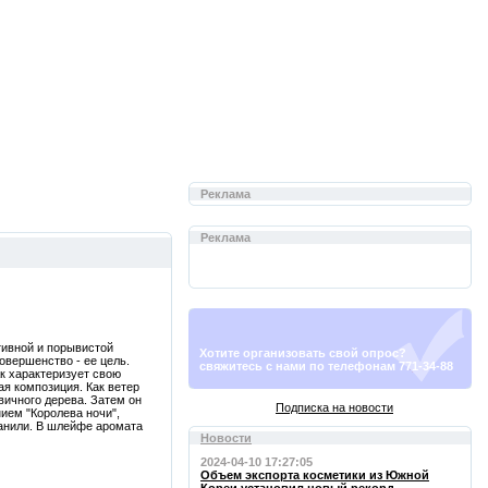
Реклама
Реклама
тивной и порывистой
Хотите организовать свой опрос?
овершенство - ее цель.
свяжитесь с нами по телефонам 771-34-88
ак характеризует свою
ая композиция. Как ветер
вичного дерева. Затем он
Подписка на новости
нием "Королева ночи",
ванили. В шлейфе аромата
Новости
2024-04-10 17:27:05
Объем экспорта косметики из Южной