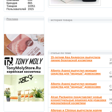
Компаний
894
Брендов
865
Товаров
10351
Пользователей
1915
Реклама
история товара
статьи по теме
15-летняя Ава Андерсон выпустила
1
линию безопасной косметики
И
Alberto Aspesi выпустил моющие
С
средства для “модных” домохозяек
м
Alberto Aspesi выпустил моющие
С
средства для “модных” домохозяек
м
Alcan Packaging представляет новые
Н
концептуальные решения для упаковки
св
декоративной косметики
Allergan и Clinique выпустили новую