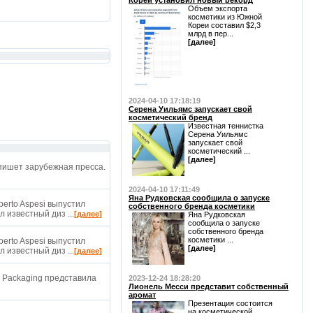
Кореи установил новый рекорд
Объем экспорта
косметики из Южной
Кореи составил $2,3
млрд в пер...
[далее]
2024-04-10 17:18:19
Серена Уильямс запускает свой
косметический бренд
Известная теннистка
Серена Уильямс
запускает свой
косметический ...
[далее]
пишет зарубежная пресса.
2024-04-10 17:11:49
Яна Рудковская сообщила о запуске
erto Aspesi выпустил
собственного бренда косметики
 известный диз ...
[далее]
Яна Рудковская
сообщила о запуске
собственного бренда
косметики ...
erto Aspesi выпустил
[далее]
 известный диз ...
[далее]
 Packaging представила
2023-12-24 18:28:20
Лионель Месси представит собственный
аромат
Презентация состоится
на косметической