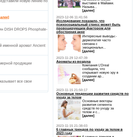
представили новую линию по
выставке в Майами.
Называ...
[далее]
далее]
2023-12-06 11:41:56
Исследование показало, что
психосоциальный стресс может быть
провоцирующим фактором для
ин DISH DROPS Phosphate-
обострения акне
Интересные выводы:⁃
дермопатия часто
связана с
й именной аромат Ancient
эмоциональн...
[далее]
2023-11-29 12:47:39
Ароматы из воздуха
мерной продукции
Компания L’Oreal
сообщила, что
открывает новую эру в
создании ар...
[далее]
оказывает все свои
2023-11-15 21:50:17
Основные тенденции развития средств по
уходу за телом
Основные векторы
развития сегмента
средств по уходу за
телом и с...
[далее]
2023-11-15 21:38:03
6 главных трендов по уходу за телом в
2023 году
6 главных трендов в