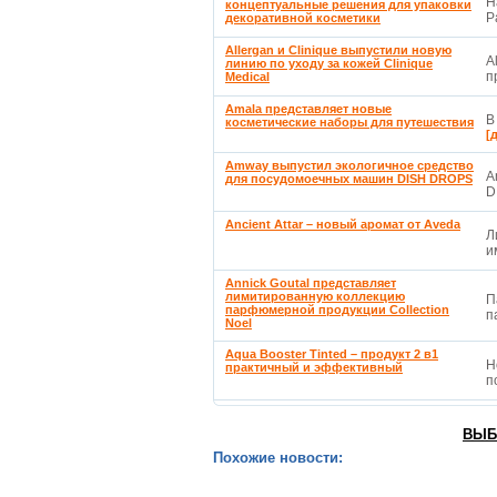
Н
концептуальные решения для упаковки
P
декоративной косметики
Allergan и Clinique выпустили новую
A
линию по уходу за кожей Clinique
п
Medical
Amala представляет новые
В
косметические наборы для путешествия
[
Amway выпустил экологичное средство
A
для посудомоечных машин DISH DROPS
D
Ancient Attar – новый аромат от Aveda
Л
и
Annick Goutal представляет
лимитированную коллекцию
П
парфюмерной продукции Collection
п
Noel
Aqua Booster Tinted – продукт 2 в1
Н
практичный и эффективный
п
ВЫБ
Похожие новости: