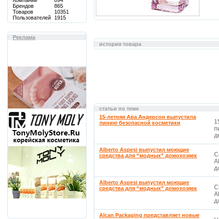
Компаний
894
Брендов
865
Товаров
10351
Пользователей
1915
Реклама
история товара
статьи по теме
15-летняя Ава Андерсон выпустила
1
линию безопасной косметики
п
д
Alberto Aspesi выпустил моющие
С
средства для “модных” домохозяек
A
д
Alberto Aspesi выпустил моющие
С
средства для “модных” домохозяек
A
д
Alcan Packaging представляет новые