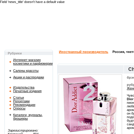
Field 'news_title' doesn't have a default value
Иностранный производитель
Россия, <нет
Рубрики
Интернет магазин
косметики и парфюмерии
Ch
Салоны красоты
Акции и распродажи
брэ
руб
Издательства
Женс
Печатные издания
Чувс
Статьи
Dior
Репортажи
пион
Рекомендации
любв
Опросы
аром
он б
Каталоги, журналы,
подо
брошюры
будт
санд
аром
Зарегистрировано: