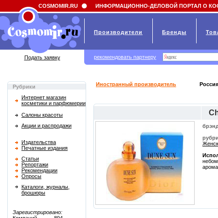
Field 'news_title' doesn't have a default value
COSMOMIR.RU
ИНФОРМАЦИОННО-ДЕЛОВОЙ ПОРТАЛ О КО
Производители
Бренды
Тов
рекомендовать партнеру
Подать заявку
Иностранный производитель
Россия
Рубрики
Интернет магазин
косметики и парфюмерии
Ch
Салоны красоты
Акции и распродажи
брэнд
рубри
Издательства
Женск
Печатные издания
Испол
Статьи
небом
Репортажи
арома
Рекомендации
Опросы
Каталоги, журналы,
брошюры
Зарегистрировано: