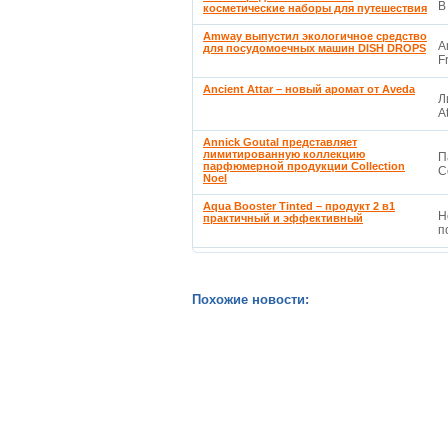
В
косметические наборы для путешествия
Amway выпустил экологичное средство
A
для посудомоечных машин DISH DROPS
F
Ancient Attar – новый аромат от Aveda
Л
A
Annick Goutal представляет
лимитированную коллекцию
П
парфюмерной продукции Collection
C
Noel
Aqua Booster Tinted – продукт 2 в1
Н
практичный и эффективный
п
Похожие новости: