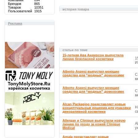
Компаний
894
Брендов
865
Товаров
10351
история товара
Пользователей
1915
Реклама
статьи по теме
15-летняя Ава Андерсон выпустила
1
линию безопасной косметики
И
Alberto Aspesi выпустил моющие
С
средства для “модных” домохозяек
м
Alberto Aspesi выпустил моющие
С
средства для “модных” домохозяек
м
Alcan Packaging представляет новые
Н
концептуальные решения для упаковки
св
декоративной косметики
Allergan и Clinique выпустили новую
A
линию по уходу за кожей Clinique
у
Medical
Amala представляет новые