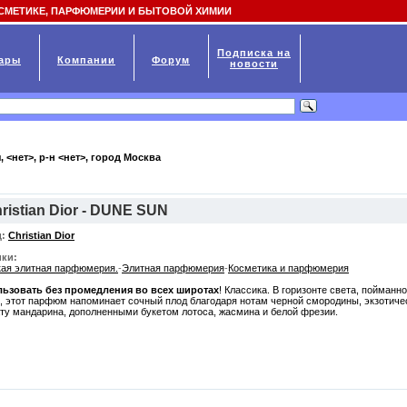
СМЕТИКЕ, ПАРФЮМЕРИИ И БЫТОВОЙ ХИМИИ
Подписка на
ары
Компании
Форум
новости
, <нет>, р-н <нет>, город
Москва
ristian Dior - DUNE SUN
:
Christian Dior
ки:
ая элитная парфюмерия.
-
Элитная парфюмерия
-
Косметика и парфюмерия
ьзовать без промедления во всех широтах
! Классика. В горизонте света, пойманн
, этот парфюм напоминает сочный плод благодаря нотам черной смородины, экзотиче
ту мандарина, дополненными букетом лотоса, жасмина и белой фрезии.