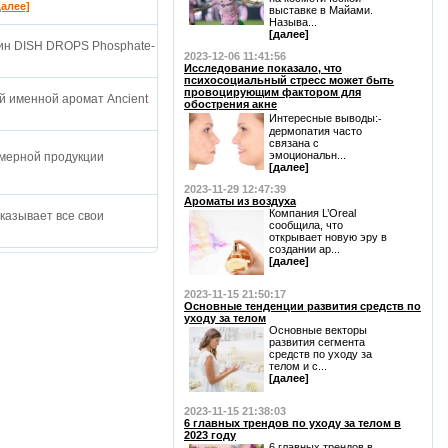
далее]
выставке в Майами.
Называ...
[далее]
ин DISH DROPS Phosphate-
2023-12-06 11:41:56
Исследование показало, что
психосоциальный стресс может быть
провоцирующим фактором для
й именной аромат Ancient
обострения акне
Интересные выводы:⁃
дермопатия часто
связана с
эмоциональн...
мерной продукции
[далее]
2023-11-29 12:47:39
Ароматы из воздуха
Компания L’Oreal
оказывает все свои
сообщила, что
открывает новую эру в
создании ар...
[далее]
2023-11-15 21:50:17
Основные тенденции развития средств по
уходу за телом
Основные векторы
развития сегмента
средств по уходу за
телом и с...
[далее]
2023-11-15 21:38:03
6 главных трендов по уходу за телом в
2023 году
6 главных трендов в