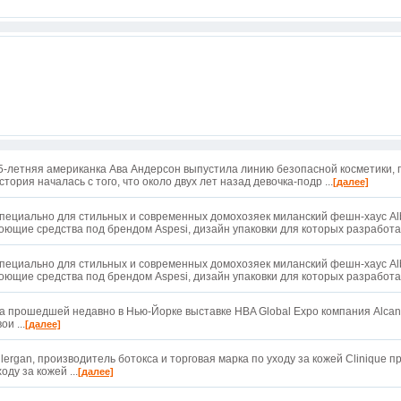
5-летняя американка Ава Андерсон выпустила линию безопасной косметики, 
стория началась с того, что около двух лет назад девочка-подр ...
[далее]
пециально для стильных и современных домохозяек миланский фешн-хаус Alb
оющие средства под брендом Aspesi, дизайн упаковки для которых разработал
пециально для стильных и современных домохозяек миланский фешн-хаус Alb
оющие средства под брендом Aspesi, дизайн упаковки для которых разработал
а прошедшей недавно в Нью-Йорке выставке HBA Global Expo компания Alcan
ои ...
[далее]
llergan, производитель ботокса и торговая марка по уходу за кожей Clinique 
ходу за кожей ...
[далее]