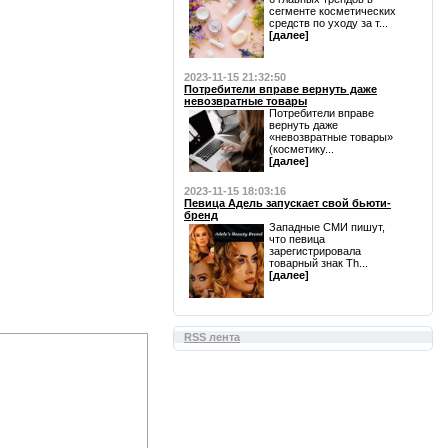
сегменте косметических
средств по уходу за т...
[далее]
2023-11-15 21:32:50
Потребители вправе вернуть даже
невозвратные товары
Потребители вправе
вернуть даже
«невозвратные товары»
(косметику...
[далее]
2023-11-15 18:03:16
Певица Адель запускает свой бьюти-
бренд
Западные СМИ пишут,
что певица
зарегистрировала
товарный знак Th...
[далее]
RSS лента