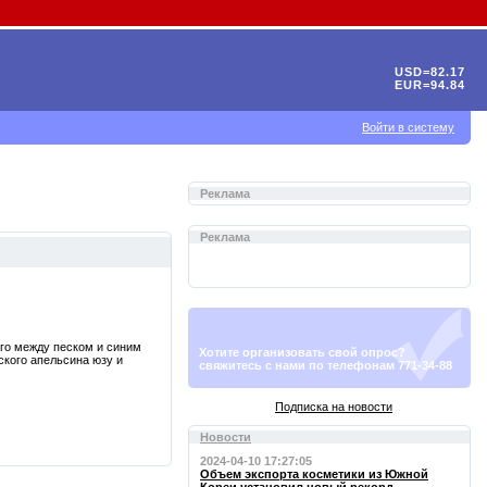
USD=82.17
EUR=94.84
Войти в систему
Реклама
Реклама
ого между песком и синим
Хотите организовать свой опрос?
ского апельсина юзу и
свяжитесь с нами по телефонам 771-34-88
Подписка на новости
Новости
2024-04-10 17:27:05
Объем экспорта косметики из Южной