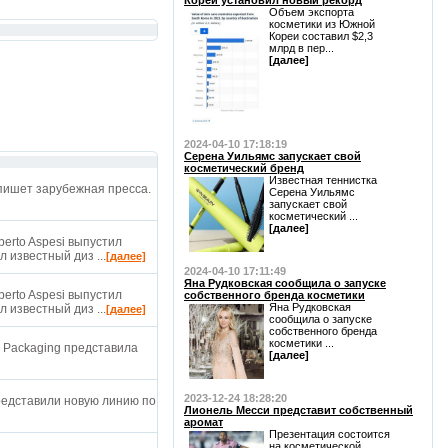
Кореи установил новый рекорд
Объем экспорта
косметики из Южной
Кореи составил $2,3
млрд в пер...
[далее]
2024-04-10 17:18:19
Серена Уильямс запускает свой
косметический бренд
Известная теннистка
пишет зарубежная пресса.
Серена Уильямс
запускает свой
косметический ...
[далее]
erto Aspesi выпустил
 известный диз ...
[далее]
2024-04-10 17:11:49
Яна Рудковская сообщила о запуске
erto Aspesi выпустил
собственного бренда косметики
Яна Рудковская
 известный диз ...
[далее]
сообщила о запуске
собственного бренда
косметики ...
 Packaging представила
[далее]
2023-12-24 18:28:20
представили новую линию по
Лионель Месси представит собственный
аромат
Презентация состоится
на косметической