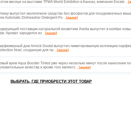
 этом месяце на выставке TFWA World Exhibition в Каннах, компания Escale ...
[
mway выпустил экологичное средство без фосфатов для посудомоечных маш
ree Automatic Dishwasher Detergent Po ...
[далее]
идирующий поставщик натуральной косметики Aveda выпустит в ноябре новы
ttar. Аромат зародился из ...
[далее]
арфюмерный дом Annick Goutal выпустил лимитированную коллекцию парфю
ollection Noel, созданную для пр ...
[далее]
овый крем Aqua Booster Tinted уже через несколько минут после нанесения п
оложительные качества и кроме того являетс ...
[далее]
ВЫБРАТЬ, ГДЕ ПРИОБРЕСТИ ЭТОТ ТОВАР