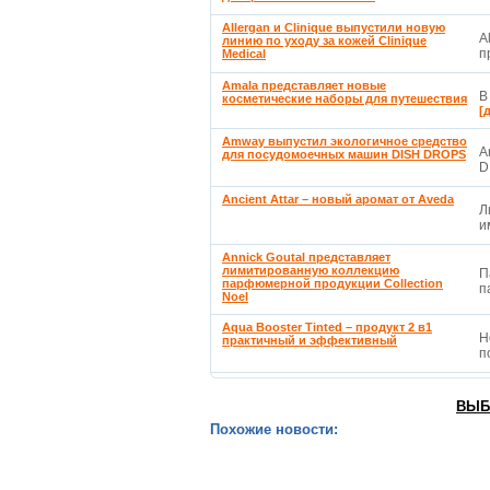
Allergan и Clinique выпустили новую
A
линию по уходу за кожей Clinique
п
Medical
Amala представляет новые
В
косметические наборы для путешествия
[
Amway выпустил экологичное средство
A
для посудомоечных машин DISH DROPS
D
Ancient Attar – новый аромат от Aveda
Л
и
Annick Goutal представляет
лимитированную коллекцию
П
парфюмерной продукции Collection
п
Noel
Aqua Booster Tinted – продукт 2 в1
Н
практичный и эффективный
п
ВЫБ
Похожие новости: