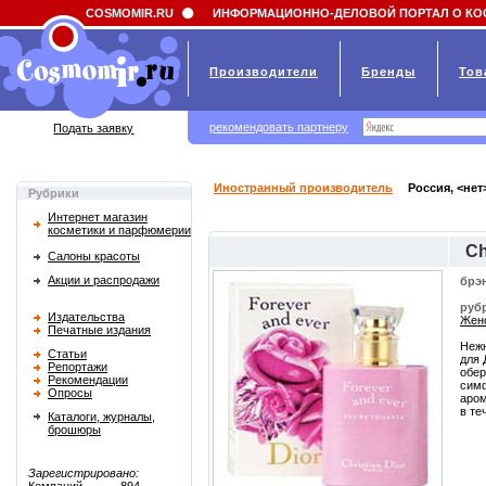
Field 'news_title' doesn't have a default value
COSMOMIR.RU
ИНФОРМАЦИОННО-ДЕЛОВОЙ ПОРТАЛ О КО
Производители
Бренды
Тов
рекомендовать партнеру
Подать заявку
Иностранный производитель
Россия, <нет
Рубрики
Интернет магазин
косметики и парфюмерии
Ch
Салоны красоты
Акции и распродажи
брэ
руб
Издательства
Женс
Печатные издания
Нежн
Статьи
для 
Репортажи
обер
Рекомендации
симф
Опросы
аром
в те
Каталоги, журналы,
брошюры
Зарегистрировано: