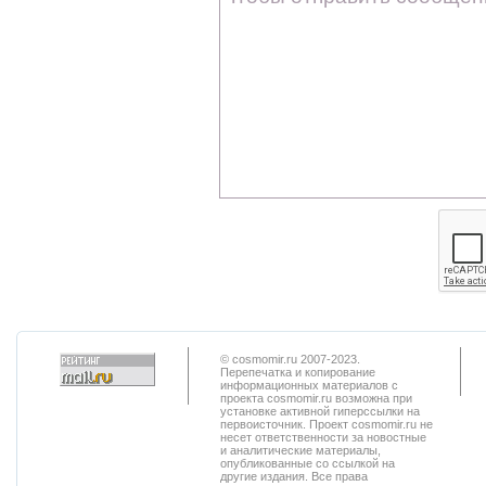
© cosmomir.ru 2007-2023.
Перепечатка и копирование
информационных материалов с
проекта cosmomir.ru возможна при
установке активной гиперссылки на
первоисточник. Проект cosmomir.ru не
несет ответственности за новостные
и аналитические материалы,
опубликованные со ссылкой на
другие издания. Все права