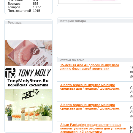
Компаний
894
Брендов
865
Товаров
10351
Пользователей
1915
история товара
Реклама
статьи по теме
15-летняя Ава Андерсон выпустила
1
линию безопасной косметики
п
д
Alberto Aspesi выпустил моющие
С
средства для “модных” домохозяек
A
д
Alberto Aspesi выпустил моющие
С
средства для “модных” домохозяек
A
д
Alcan Packaging представляет новые
Н
концептуальные решения для упаковки
P
декоративной косметики