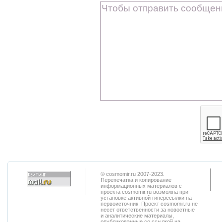
© cosmomir.ru 2007-2023.
Перепечатка и копирование
информационных материалов с
проекта cosmomir.ru возможна при
установке активной гиперссылки на
первоисточник. Проект cosmomir.ru не
несет ответственности за новостные
и аналитические материалы,
опубликованные со ссылкой на