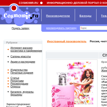
Field 'news_title' doesn't have a default value
COSMOMIR.RU
ИНФОРМАЦИОННО-ДЕЛОВОЙ ПОРТАЛ О КО
Производители
Бренды
Тов
рекомендовать партнеру
Подать заявку
Иностранный производитель
Россия, <нет
Рубрики
Интернет магазин
косметики и парфюмерии
Ch
Салоны красоты
Акции и распродажи
брэ
руб
Издательства
Женс
Печатные издания
Свеж
Статьи
что 
Репортажи
«
For
Рекомендации
гово
Опросы
Поэт
преж
Каталоги, журналы,
цвет
брошюры
водя
таит
Коне
Зарегистрировано:
чувс