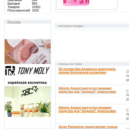
Компаний
894
Брендов
865
Товаров
10351
Пользователей
1915
Реклама
история товара
статьи по теме
15-летняя Ава Андерсон выпустила
1
линию безопасной косметики
п
д
Alberto Aspesi выпустил моющие
С
средства для “модных” домохозяек
A
д
Alberto Aspesi выпустил моющие
С
средства для “модных” домохозяек
A
д
Alcan Packaging представляет новые