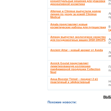
Н
концептуальные решения для упаковки
P
декоративной косметики
Allergan и Clinique выпустили новую
A
линию по уходу за кожей Clinique
п
Medical
Amala представляет новые
В
косметические наборы для путешествия
[
Amway выпустил экологичное средство
A
для посудомоечных машин DISH DROPS
D
Ancient Attar – новый аромат от Aveda
Л
и
Annick Goutal представляет
лимитированную коллекцию
П
парфюмерной продукции Collection
п
Noel
Aqua Booster Tinted – продукт 2 в1
Н
практичный и эффективный
п
ВЫБ
Похожие новости: