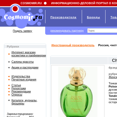
Field 'news_title' doesn't have a default value
COSMOMIR.RU
ИНФОРМАЦИОННО-ДЕЛОВОЙ ПОРТАЛ О КО
Производители
Бренды
Тов
рекомендовать партнеру
Подать заявку
Иностранный производитель
Россия, <нет
Рубрики
Интернет магазин
косметики и парфюмерии
Ch
Салоны красоты
Акции и распродажи
брэнд
рубри
Издательства
Женск
Печатные издания
Тонка
Статьи
Poiso
Репортажи
духом
Рекомендации
посте
Опросы
Tendr
тонки
Каталоги, журналы,
остор
брошюры
Зарегистрировано: