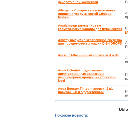
P
декоративной косметики
Allergan и Clinique выпустили новую
A
линию по уходу за кожей Clinique
п
Medical
Amala представляет новые
В
косметические наборы для путешествия
[
Amway выпустил экологичное средство
A
для посудомоечных машин DISH DROPS
D
Ancient Attar – новый аромат от Aveda
Л
и
Annick Goutal представляет
лимитированную коллекцию
П
парфюмерной продукции Collection
п
Noel
Aqua Booster Tinted – продукт 2 в1
Н
практичный и эффективный
п
ВЫБ
Похожие новости: