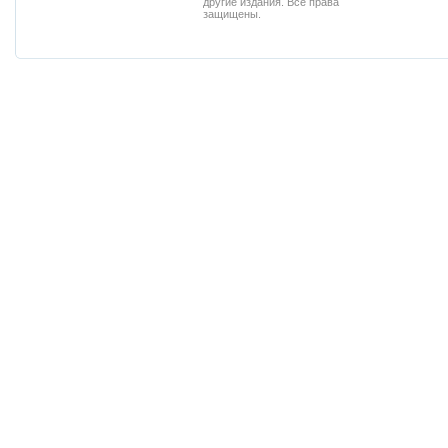
другие издания. Все права
защищены.