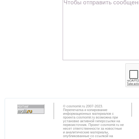
© cosmomir.ru 2007-2023.
Перепечатка и копирование
информационных материалов с
проекта cosmomir.ru возможна при
установке активной гиперссылки на
первоисточник. Проект cosmomir.ru не
несет ответственности за новостные
и аналитические материалы,
опубликованные со ссылкой на