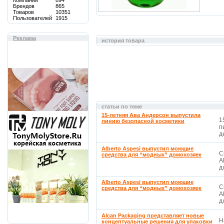
Компаний
894
Брендов
865
Товаров
10351
Пользователей
1915
Реклама
история товара
статьи по теме
15-летняя Ава Андерсон выпустила
1
линию безопасной косметики
п
д
Alberto Aspesi выпустил моющие
С
средства для “модных” домохозяек
A
д
Alberto Aspesi выпустил моющие
С
средства для “модных” домохозяек
A
д
Alcan Packaging представляет новые
Н
концептуальные решения для упаковки