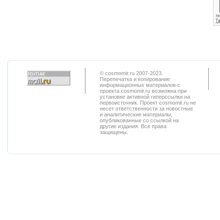
© cosmomir.ru 2007-2023.
Перепечатка и копирование
информационных материалов с
проекта cosmomir.ru возможна при
установке активной гиперссылки на
первоисточник. Проект cosmomir.ru не
несет ответственности за новостные
и аналитические материалы,
опубликованные со ссылкой на
другие издания. Все права
защищены.