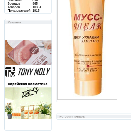
Компаний
894
Брендов
865
Товаров
10351
Пользователей
1915
Реклама
история товара