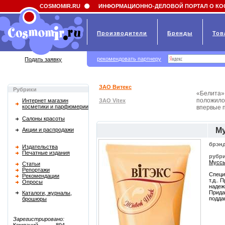
Field 'news_title' doesn't have a default value
COSMOMIR.RU
ИНФОРМАЦИОННО-ДЕЛОВОЙ ПОРТАЛ О КО
Производители
Бренды
Тов
рекомендовать партнеру
Подать заявку
ЗАО Витекс
Рубрики
«Белита» 
положило 
Интернет магазин
ЗАО Vitex
косметики и парфюмерии
впервые п
Салоны красоты
Му
Акции и распродажи
брэнд
Издательства
Печатные издания
рубри
Муссы
Статьи
Репортажи
Специ
Рекомендации
т.д..
Опросы
надеж
Прида
Каталоги, журналы,
подда
брошюры
Зарегистрировано: