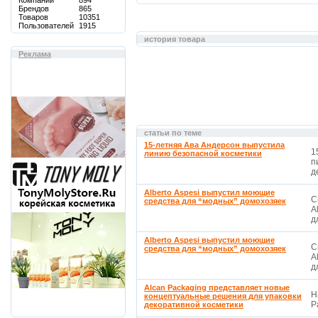
Компаний
894
Брендов
865
Товаров
10351
Пользователей
1915
история товара
Реклама
статьи по теме
15-летняя Ава Андерсон выпустила
1
линию безопасной косметики
п
д
Alberto Aspesi выпустил моющие
С
средства для “модных” домохозяек
A
д
Alberto Aspesi выпустил моющие
С
средства для “модных” домохозяек
A
д
Alcan Packaging представляет новые
Н
концептуальные решения для упаковки
P
декоративной косметики