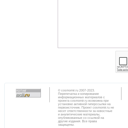
© cosmomir.ru 2007-2023.
Перепечатка и копирование
информационных материалов с
проекта cosmomir.ru возможна при
установке активной гиперссылки на
первоисточник. Проект cosmomir.ru не
несет ответственности за новостные
и аналитические материалы,
опубликованные со ссылкой на
другие издания. Все права
защищены.