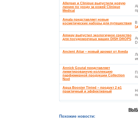
Allergan и Clinique выпустили новую
A
линию по уходу за кожей Clinique
п
Medical
Amala представляет новые
В
косметические наборы для путешествия
[
Amway выпустил экологичное средство
A
для посудомоечных машин DISH DROPS
D
Ancient Attar – новый аромат от Aveda
Л
и
Annick Goutal представляет
лимитированную коллекцию
П
парфюмерной продукции Collection
п
Noel
Aqua Booster Tinted – продукт 2 в1
Н
практичный и эффективный
п
ВЫБ
Похожие новости: