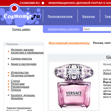
Field 'news_title' doesn't have a default value
COSMOMIR.RU
ИНФОРМАЦИОННО-ДЕЛОВОЙ ПОРТАЛ О КО
Производители
Бренды
Тов
рекомендовать партнеру
Подать заявку
Иностранный производитель
Россия, <нет
Рубрики
Интернет магазин
косметики и парфюмерии
Gi
Салоны красоты
Акции и распродажи
брэнд
рубри
Издательства
Женск
Печатные издания
Для я
Статьи
Верс
Репортажи
предш
Рекомендации
чувст
Опросы
цветк
Versa
Каталоги, журналы,
женст
брошюры
Зарегистрировано: