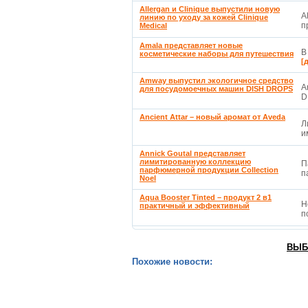
Allergan и Clinique выпустили новую
A
линию по уходу за кожей Clinique
п
Medical
Amala представляет новые
В
косметические наборы для путешествия
[
Amway выпустил экологичное средство
A
для посудомоечных машин DISH DROPS
D
Ancient Attar – новый аромат от Aveda
Л
и
Annick Goutal представляет
лимитированную коллекцию
П
парфюмерной продукции Collection
п
Noel
Aqua Booster Tinted – продукт 2 в1
Н
практичный и эффективный
п
ВЫБ
Похожие новости: