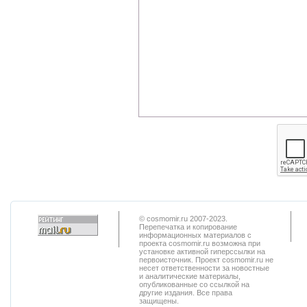
© cosmomir.ru 2007-2023.
Перепечатка и копирование
информационных материалов с
проекта cosmomir.ru возможна при
установке активной гиперссылки на
первоисточник. Проект cosmomir.ru не
несет ответственности за новостные
и аналитические материалы,
опубликованные со ссылкой на
другие издания. Все права
защищены.