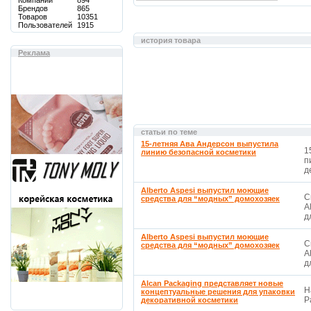
Компаний
894
Брендов
865
Товаров
10351
Пользователей
1915
история товара
Реклама
статьи по теме
15-летняя Ава Андерсон выпустила
1
линию безопасной косметики
п
д
Alberto Aspesi выпустил моющие
С
средства для “модных” домохозяек
A
д
Alberto Aspesi выпустил моющие
С
средства для “модных” домохозяек
A
д
Alcan Packaging представляет новые
Н
концептуальные решения для упаковки
P
декоративной косметики