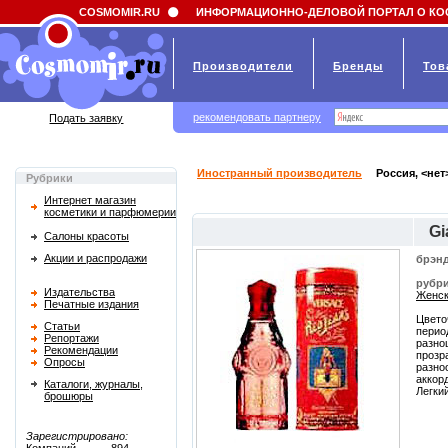
Field 'news_title' doesn't have a default value
COSMOMIR.RU
ИНФОРМАЦИОННО-ДЕЛОВОЙ ПОРТАЛ О КО
Производители
Бренды
Тов
рекомендовать партнеру
Подать заявку
Иностранный производитель
Россия, <нет
Рубрики
Интернет магазин
косметики и парфюмерии
Gi
Салоны красоты
Акции и распродажи
брэнд
рубри
Издательства
Женск
Печатные издания
Цвето
Статьи
перио
Репортажи
разно
Рекомендации
прозр
Опросы
разно
аккор
Каталоги, журналы,
Легки
брошюры
Зарегистрировано: