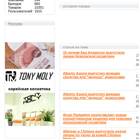
Компаний
894
Брендов
865
история товара
Товаров
10351
Пользователей
1915
Реклама
статьи по теме
15-летняя Ава Андерсон выпустила
1
линию безопасной косметики
п
д
Alberto Aspesi выпустил моющие
С
средства для “модных” домохозяек
A
д
Alberto Aspesi выпустил моющие
С
средства для “модных” домохозяек
A
д
Alcan Packaging представляет новые
Н
концептуальные решения для упаковки
P
декоративной косметики
Allergan и Clinique выпустили новую
A
линию по уходу за кожей Clinique
п
Medical