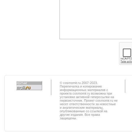
© cosmomir.ru 2007-2023.
Перепечатка и копирование
информационных материалов с
проекта cosmomir.ru возможна при
установке активной гиперссылки на
первоисточник. Проект cosmomir.ru не
несет ответственности за новостные
и аналитические материалы,
опубликованные со ссылкой на
другие издания. Все права
защищены.