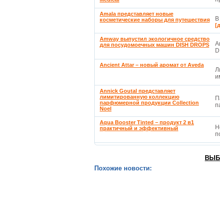
Amala представляет новые
В
косметические наборы для путешествия
[
Amway выпустил экологичное средство
A
для посудомоечных машин DISH DROPS
D
Ancient Attar – новый аромат от Aveda
Л
и
Annick Goutal представляет
лимитированную коллекцию
П
парфюмерной продукции Collection
п
Noel
Aqua Booster Tinted – продукт 2 в1
Н
практичный и эффективный
п
ВЫБ
Похожие новости: