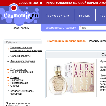
Field 'news_title' doesn't have a default value
COSMOMIR.RU
ИНФОРМАЦИОННО-ДЕЛОВОЙ ПОРТАЛ О КО
Производители
Бренды
Тов
рекомендовать партнеру
Подать заявку
Иностранный производитель
Россия, <нет
Рубрики
Интернет магазин
косметики и парфюмерии
Gi
Салоны красоты
Акции и распродажи
брэ
руб
Издательства
Женс
Печатные издания
Эмоц
Статьи
глуб
Репортажи
кото
Рекомендации
"сер
Опросы
илан
вирг
Каталоги, журналы,
брошюры
Зарегистрировано: