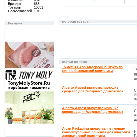
Компаний
894
Брендов
865
Товаров
10351
Пользователей
1915
история товара
Реклама
статьи по теме
15-летняя Ава Андерсон выпустила
1
линию безопасной косметики
п
д
Alberto Aspesi выпустил моющие
С
средства для “модных” домохозяек
A
д
Alberto Aspesi выпустил моющие
С
средства для “модных” домохозяек
A
д
Alcan Packaging представляет новые
Н
концептуальные решения для упаковки
P
декоративной косметики