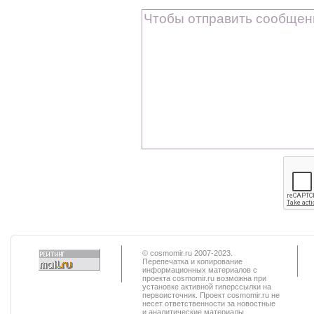
© cosmomir.ru 2007-2023.
Перепечатка и копирование
информационных материалов с
проекта cosmomir.ru возможна при
установке активной гиперссылки на
первоисточник. Проект cosmomir.ru не
несет ответственности за новостные
и аналитические материалы,