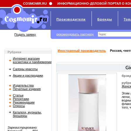
Field 'news_title' doesn't have a default value
COSMOMIR.RU
ИНФОРМАЦИОННО-ДЕЛОВОЙ ПОРТАЛ О КО
Производители
Бренды
Тов
рекомендовать партнеру
Подать заявку
Иностранный производитель
Россия, <нет
Рубрики
Интернет магазин
косметики и парфюмерии
Gi
Салоны красоты
Акции и распродажи
брэнд
рубри
Издательства
Женск
Печатные издания
Этим 
Статьи
легки
Репортажи
водны
Рекомендации
флако
Опросы
того,
Каталоги, журналы,
брошюры
Зарегистрировано: