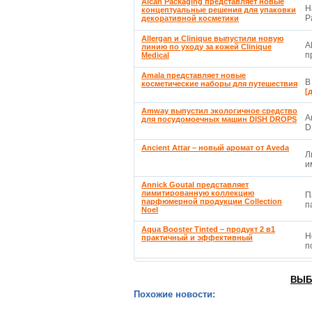
Alcan Packaging представляет новые
Н
концептуальные решения для упаковки
P
декоративной косметики
Allergan и Clinique выпустили новую
A
линию по уходу за кожей Clinique
п
Medical
Amala представляет новые
В
косметические наборы для путешествия
[
Amway выпустил экологичное средство
A
для посудомоечных машин DISH DROPS
D
Ancient Attar – новый аромат от Aveda
Л
и
Annick Goutal представляет
лимитированную коллекцию
П
парфюмерной продукции Collection
п
Noel
Aqua Booster Tinted – продукт 2 в1
Н
практичный и эффективный
п
ВЫБ
Похожие новости: