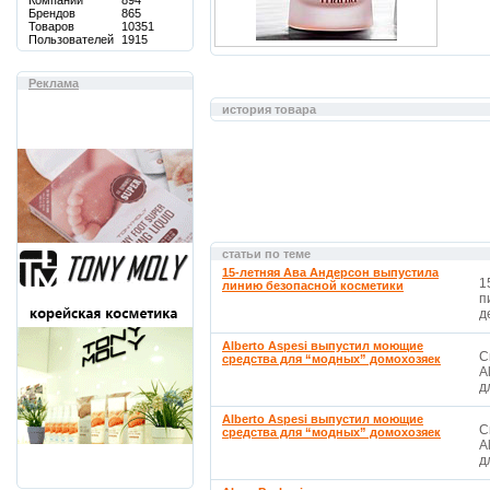
Компаний
894
Брендов
865
Товаров
10351
Пользователей
1915
Реклама
история товара
статьи по теме
15-летняя Ава Андерсон выпустила
1
линию безопасной косметики
п
д
Alberto Aspesi выпустил моющие
С
средства для “модных” домохозяек
A
д
Alberto Aspesi выпустил моющие
С
средства для “модных” домохозяек
A
д