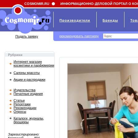
Field 'news_title' doesn't have a default value
COSMOMIR.RU
ИНФОРМАЦИОННО-ДЕЛОВОЙ ПОРТАЛ О КО
Производители
Бренды
Тов
рекомендовать партнеру
Подать заявку
Рубрики
Интернет магазин
косметики и парфюмерии
Салоны красоты
Акции и распродажи
Издательства
Печатные издания
Статьи
Репортажи
Рекомендации
Опросы
Каталоги, журналы,
брошюры
Зарегистрировано: