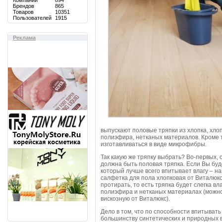
Компаний
894
Брендов
865
Товаров
10351
Пользователей
1915
Реклама
выпускают половые тряпки из хлопка, хлоп
полиэфира, нетканых материалов. Кроме т
изготавливаться в виде микрофибры.
Так какую же тряпку выбрать? Во-первых, 
должна быть половая тряпка. Если Вы буд
который лучше всего впитывает влагу – на
салфетка для пола хлопковая от Виталюкс
протирать, то есть тряпка будет слегка в
полиэфира и нетканых материалах (можно
вискозную от Виталюкс).
Дело в том, что по способности впитывать
большинству синтетических и природных 