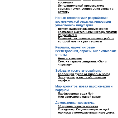
косметики
Исполнительный председатель
компании Avon, Andrea Jung уходит в
оставку
Новые технологии и разработки в
косметической отрасли, инновации
упаковочной индустрии
Berkem разработала новую серию
косметики с активными ингредиентами:
Polynektars ®
Panasonic закончил испытание робота
которой моет и сушит волосы
Реклама, маркетинговые
исследования, опросы, аналитические
отчёты
Авто и женщина
Секс на первом свидании. «За» и
«против»
Звёзды и косметический мир
Коллекция духов от мировых звезд
Звезды выпускают собственный
парфюм
Мир ароматов, новая парфюмерия и
парфюм
Парфюмерная вода Noir
Мир ароматов в одной капле
Декоративная косметика
10 правил летнего макияжа
Конадикюр. Создаем потрясающий
маникюр с помощью штампиков дома.