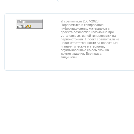
© cosmomir.ru 2007-2023.
Перепечатка и копирование
информационных материалов с
проекта cosmomir.ru возможна при
установке активной гиперссылки на
первоисточник. Проект cosmomir.ru не
несет ответственности за новостные
и аналитические материалы,
опубликованные со ссылкой на
другие издания. Все права
защищены.