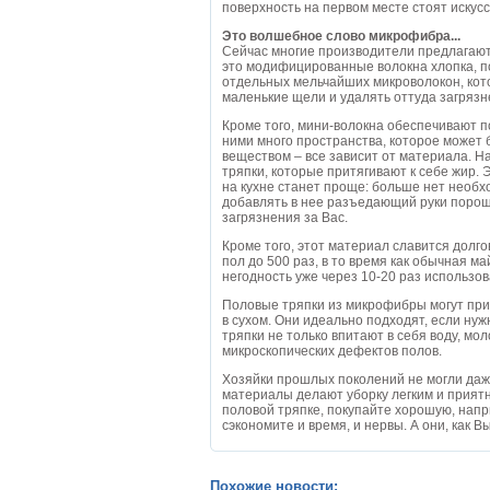
поверхность на первом месте стоят искус
Это волшебное слово микрофибра...
Сейчас многие производители предлагаю
это модифицированные волокна хлопка, по
отдельных мельчайших микроволокон, кот
маленькие щели и удалять оттуда загрязн
Кроме того, мини-волокна обеспечивают 
ними много пространства, которое может 
веществом – все зависит от материала. 
тряпки, которые притягивают к себе жир. Э
на кухне станет проще: больше нет необх
добавлять в нее разъедающий руки порош
загрязнения за Вас.
Кроме того, этот материал славится долг
пол до 500 раз, в то время как обычная м
негодность уже через 10-20 раз использов
Половые тряпки из микрофибры могут прим
в сухом. Они идеально подходят, если ну
тряпки не только впитают в себя воду, мол
микроскопических дефектов полов.
Хозяйки прошлых поколений не могли даж
материалы делают уборку легким и прият
половой тряпке, покупайте хорошую, напр
сэкономите и время, и нервы. А они, как В
Похожие новости: