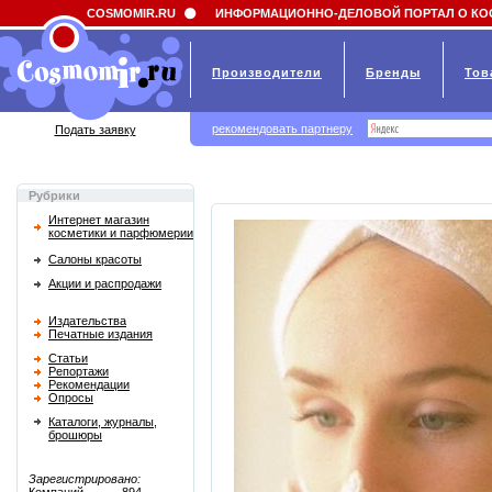
Field 'news_title' doesn't have a default value
COSMOMIR.RU
ИНФОРМАЦИОННО-ДЕЛОВОЙ ПОРТАЛ О КО
Производители
Бренды
Тов
рекомендовать партнеру
Подать заявку
Рубрики
Интернет магазин
косметики и парфюмерии
Салоны красоты
Акции и распродажи
Издательства
Печатные издания
Статьи
Репортажи
Рекомендации
Опросы
Каталоги, журналы,
брошюры
Зарегистрировано: