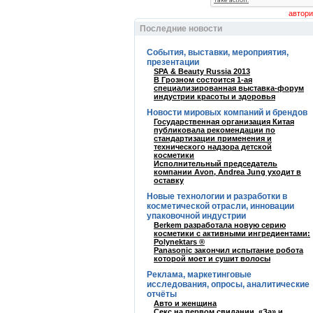
Последние новости
События, выставки, мероприятия,
презентации
SPA & Beauty Russia 2013
В Грозном состоится 1-ая
специализированная выставка-форум
индустрии красоты и здоровья
Новости мировых компаний и брендов
Государственная организация Китая
публиковала рекомендации по
стандартизации применения и
технического надзора детской
косметики
Исполнительный председатель
компании Avon, Andrea Jung уходит в
оставку
Новые технологии и разработки в
косметической отрасли, инновации
упаковочной индустрии
Berkem разработала новую серию
косметики с активными ингредиентами:
Polynektars ®
Panasonic закончил испытание робота
которой моет и сушит волосы
Реклама, маркетинговые
исследования, опросы, аналитические
отчёты
Авто и женщина
Секс на первом свидании. «За» и