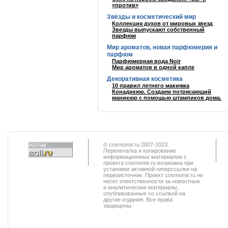
«против»
Звёзды и косметический мир
Коллекция духов от мировых звезд
Звезды выпускают собственный
парфюм
Мир ароматов, новая парфюмерия и
парфюм
Парфюмерная вода Noir
Мир ароматов в одной капле
Декоративная косметика
10 правил летнего макияжа
Конадикюр. Создаем потрясающий
маникюр с помощью штампиков дома.
© cosmomir.ru 2007-2023.
Перепечатка и копирование
информационных материалов с
проекта cosmomir.ru возможна при
установке активной гиперссылки на
первоисточник. Проект cosmomir.ru не
несет ответственности за новостные
и аналитические материалы,
опубликованные со ссылкой на
другие издания. Все права
защищены.