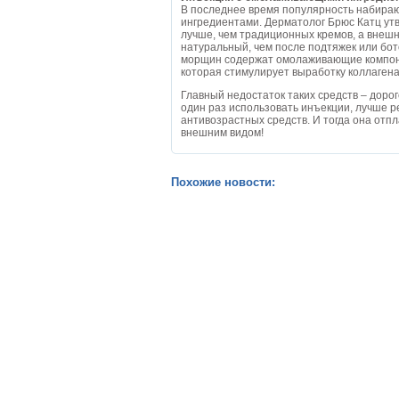
В последнее время популярность набира
ингредиентами. Дерматолог Брюс Катц утв
лучше, чем традиционных кремов, а внеш
натуральный, чем после подтяжек или бо
морщин содержат омолаживающие компонен
которая стимулирует выработку коллагена
Главный недостаток таких средств – доро
один раз использовать инъекции, лучше р
антивозрастных средств. И тогда она от
внешним видом!
Похожие новости: