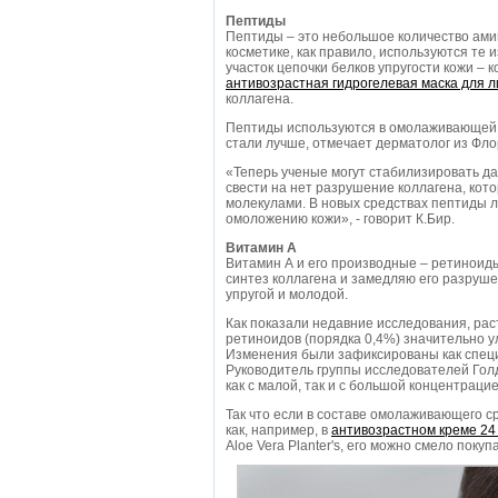
Пептиды
Пептиды – это небольшое количество ами
косметике, как правило, используются те 
участок цепочки белков упругости кожи – 
антивозрастная гидрогелевая маска для 
коллагена.
Пептиды используются в омолаживающей к
стали лучше, отмечает дерматолог из Фло
«Теперь ученые могут стабилизировать да
свести на нет разрушение коллагена, кот
молекулами. В новых средствах пептиды 
омоложению кожи», - говорит К.Бир.
Витамин А
Витамин А и его производные – ретиноиды
синтез коллагена и замедляю его разруше
упругой и молодой.
Как показали недавние исследования, ра
ретиноидов (порядка 0,4%) значительно 
Изменения были зафиксированы как специ
Руководитель группы исследователей Гол
как с малой, так и с большой концентраци
Так что если в составе омолаживающего с
как, например, в
антивозрастном креме 24
Aloe Vera Planter's, его можно смело покуп