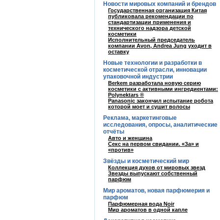
Новости мировых компаний и брендов
Государственная организация Китая
публиковала рекомендации по
стандартизации применения и
технического надзора детской
косметики
Исполнительный председатель
компании Avon, Andrea Jung уходит в
оставку
Новые технологии и разработки в
косметической отрасли, инновации
упаковочной индустрии
Berkem разработала новую серию
косметики с активными ингредиентами:
Polynektars ®
Panasonic закончил испытание робота
которой моет и сушит волосы
Реклама, маркетинговые
исследования, опросы, аналитические
отчёты
Авто и женщина
Секс на первом свидании. «За» и
«против»
Звёзды и косметический мир
Коллекция духов от мировых звезд
Звезды выпускают собственный
парфюм
Мир ароматов, новая парфюмерия и
парфюм
Парфюмерная вода Noir
Мир ароматов в одной капле