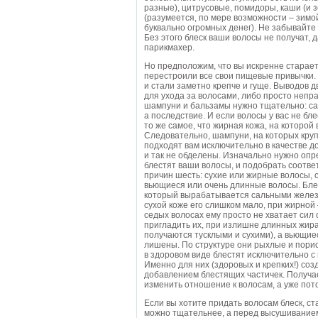
разные), цитрусовые, помидоры, каши (и 
(разумеется, по мере возможности – зимой
буквально огромных денег). Не забывайте
Без этого блеск ваши волосы не получат, 
парикмахер.
Но предположим, что вы искренне старает
перестроили все свои пищевые привычки. И
и стали заметно крепче и гуще. Выводов 
для ухода за волосами, либо просто непр
шампуни и бальзамы нужно тщательно: сам
а последствие. И если волосы у вас не бле
то же самое, что жирная кожа, на которой 
Следовательно, шампуни, на которых кру
подходят вам исключительно в качестве д
и так не обделены. Изначально нужно опр
блестят ваши волосы, и подобрать соотв
причин шесть: сухие или жирные волосы,
вьющиеся или очень длинные волосы. Бле
который вырабатывается сальными железа
сухой коже его слишком мало, при жирной
седых волосах ему просто не хватает сил
пригладить их, при излишне длинных жира
получаются тусклыми и сухими), а вьющиес
лишены. По структуре они рыхлые и порис
в здоровом виде блестят исключительно 
Именно для них (здоровых и крепких!) со
добавлением блестящих частичек. Получае
изменить отношение к волосам, а уже пото
Если вы хотите придать волосам блеск, с
можно тщательнее, а перед высушиванием