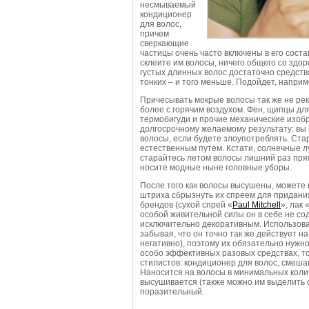
несмываемый
кондиционер
для волос,
причем
сверкающие
частицы очень часто включены в его состав
склеите им волосы, ничего общего со здо
густых длинных волос достаточно средства
тонких – и того меньше. Подойдет, напри
Причесывать мокрые волосы так же не рек
более с горячим воздухом. Фен, щипцы для
термобигуди и прочие механические изобр
долгосрочному желаемому результату: вы 
волосы, если будете злоупотреблять. Ста
естественным путем. Кстати, солнечные л
старайтесь летом волосы лишний раз пря
носите модные ныне головные уборы.
После того как волосы высушены, можете
штриха сбрызнуть их спреем для придания
брендов (сухой спрей «
Paul Mitchell
», лак 
особой живительной силы он в себе не сод
исключительно декоративным. Использоват
забывая, что он точно так же действует на 
негативно), поэтому их обязательно нужно
особо эффективных разовых средствах, т
стилистов: кондиционер для волос, смеш
Наносится на волосы в минимальных колич
высушивается (также можно им выделить 
поразительный.