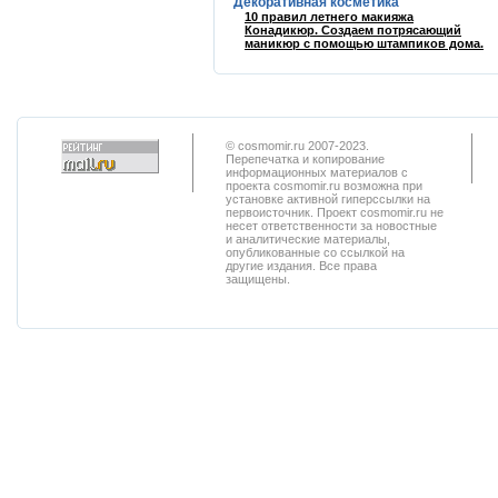
Декоративная косметика
10 правил летнего макияжа
Конадикюр. Создаем потрясающий
маникюр с помощью штампиков дома.
© cosmomir.ru 2007-2023.
Перепечатка и копирование
информационных материалов с
проекта cosmomir.ru возможна при
установке активной гиперссылки на
первоисточник. Проект cosmomir.ru не
несет ответственности за новостные
и аналитические материалы,
опубликованные со ссылкой на
другие издания. Все права
защищены.