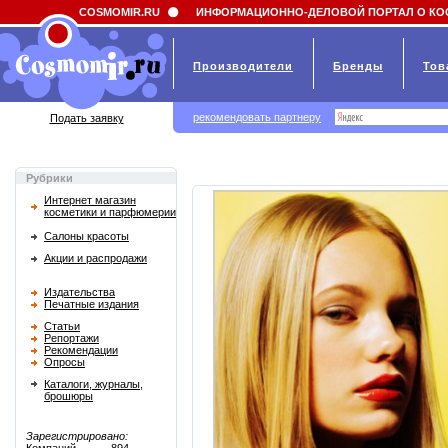
Field 'news_title' doesn't have a default value
COSMOMIR.RU
ИНФОРМАЦИОННО-ДЕЛОВОЙ ПОРТАЛ О КО
Производители
Бренды
Тов
рекомендовать партнеру
Подать заявку
Рубрики
Интернет магазин
косметики и парфюмерии
Салоны красоты
Акции и распродажи
Издательства
Печатные издания
Статьи
Репортажи
Рекомендации
Опросы
Каталоги, журналы,
брошюры
Зарегистрировано: