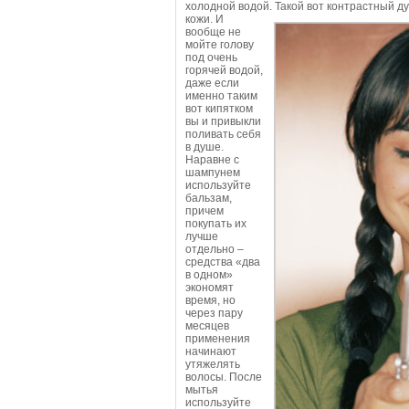
холодной водой. Такой вот контрастный д
кожи. И
вообще не
мойте голову
под очень
горячей водой,
даже если
именно таким
вот кипятком
вы и привыкли
поливать себя
в душе.
Наравне с
шампунем
используйте
бальзам,
причем
покупать их
лучше
отдельно –
средства «два
в одном»
экономят
время, но
через пару
месяцев
применения
начинают
утяжелять
волосы. После
мытья
используйте