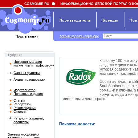
Field 'news_title' doesn't have a default value
COSMOMIR.RU
ИНФОРМАЦИОННО-ДЕЛОВОЙ ПОРТАЛ О КО
Производители
Бренды
Тов
рекомендовать партнеру
Подать заявку
Рубрики
К своему 100-летию у
Интернет магазин
создала серию сочны
косметики и парфюмерии
которая содержит на
Салоны красоты
компанией, как идеа
Акции и распродажи
Серия включает в се
Soul Soother являетс
Издательства
ромашки и клюквы.
Na
Печатные издания
йогурта, мёда и минд
минералы и лемонграсс.
Статьи
Репортажи
Рекомендации
Опросы
Каталоги, журналы,
брошюры
Похожие новости:
Зарегистрировано: