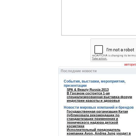
Последние новости
События, выставки, мероприятия,
презентации
SPA & Beauty Russia 2013
В Грозном состоится 1-ая
специализированная выставка-форум
индустрии красоты и здоровья
Новости мировых компаний и брендов
Государственная организация Китая
публиковала рекомендации по
стандартизации применения и
технического надзора детской
косметики
Исполнительный председатель
компании Avon, Andrea Jung уходит в