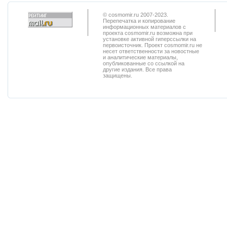
© cosmomir.ru 2007-2023.
Перепечатка и копирование
информационных материалов с
проекта cosmomir.ru возможна при
установке активной гиперссылки на
первоисточник. Проект cosmomir.ru не
несет ответственности за новостные
и аналитические материалы,
опубликованные со ссылкой на
другие издания. Все права
защищены.