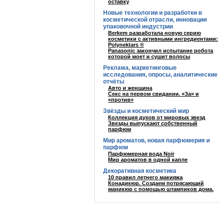
оставку
Новые технологии и разработки в
косметической отрасли, инновации
упаковочной индустрии
Berkem разработала новую серию
косметики с активными ингредиентами:
Polynektars ®
Panasonic закончил испытание робота
которой моет и сушит волосы
Реклама, маркетинговые
исследования, опросы, аналитические
отчёты
Авто и женщина
Секс на первом свидании. «За» и
«против»
Звёзды и косметический мир
Коллекция духов от мировых звезд
Звезды выпускают собственный
парфюм
Мир ароматов, новая парфюмерия и
парфюм
Парфюмерная вода Noir
Мир ароматов в одной капле
Декоративная косметика
10 правил летнего макияжа
Конадикюр. Создаем потрясающий
маникюр с помощью штампиков дома.