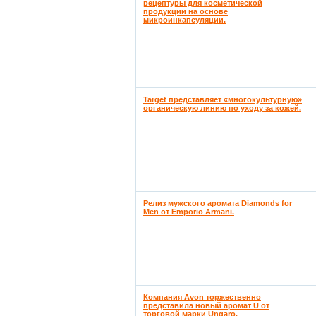
рецептуры для косметической
продукции на основе
микроинкапсуляции.
Target представляет «многокультурную»
органическую линию по уходу за кожей.
Релиз мужского аромата Diamonds for
Men от Emporio Armani.
Компания Avon торжественно
представила новый аромат U от
торговой марки Ungaro.