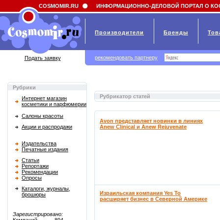
Field 'news_title' doesn't have a default value
COSMOMIR.RU
ИНФОРМАЦИОННО-ДЕЛОВОЙ ПОРТАЛ О КО
Производители
Бренды
Тов
рекомендовать партнеру
Подать заявку
Рубрики
Рубрикатор статей
Интернет магазин
косметики и парфюмерии
Салоны красоты
Avon представляет новинки в линиях
Акции и распродажи
Anew Clinical и Anew Rejuvenate
Издательства
Печатные издания
Статьи
Репортажи
Рекомендации
Опросы
Каталоги, журналы,
Израильская компания Yes To
брошюры
расширяет бизнес в Северной Америке
Зарегистрировано: