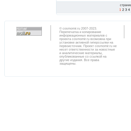
страни
1
2
3
4
© cosmomir.ru 2007-2023.
Перепечатка и копирование
информационных материалов с
проекта cosmomir.ru возможна при
установке активной гиперссылки на
первоисточник. Проект cosmomir.ru не
несет ответственности за новостные
и аналитические материалы,
опубликованные со ссылкой на
другие издания. Все права
защищены.