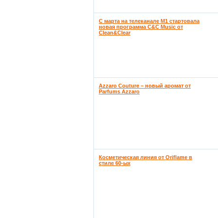
С марта на телеканале М1 стартовала
новая программа C&C Music от
Clean&Clear
Azzaro Couture – новый аромат от
Parfums Azzaro
Косметическая линия от Oriflame в
стиле 60-ых