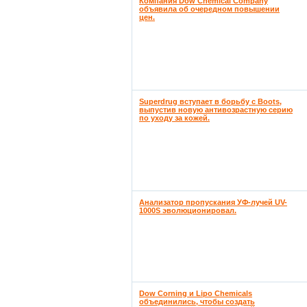
Компания Dow Chemical Company
объявила об очередном повышении
цен.
Superdrug вступает в борьбу с Boots,
выпустив новую антивозрастную серию
по уходу за кожей.
Анализатор пропускания УФ-лучей UV-
1000S эволюционировал.
Dow Corning и Lipo Chemicals
объединились, чтобы создать