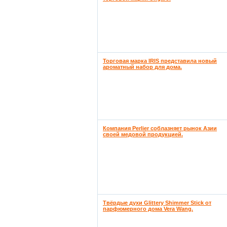
Торговая марка IRIS представила новый
ароматный набор для дома.
Компания Perlier соблазняет рынок Азии
своей медовой продукцией.
Твёрдые духи Glittery Shimmer Stick от
парфюмерного дома Vera Wang.