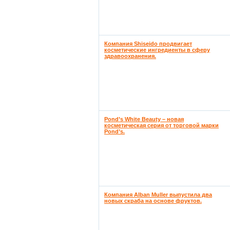
Компания Shiseido продвигает
косметические ингредиенты в сферу
здравоохранения.
Pond’s White Beauty – новая
косметическая серия от торговой марки
Pond’s.
Компания Alban Muller выпустила два
новых скраба на основе фруктов.