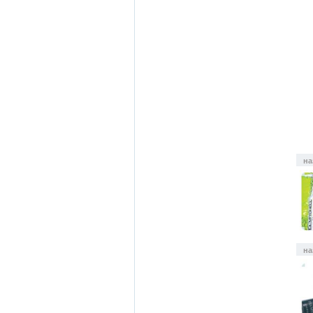
на
на