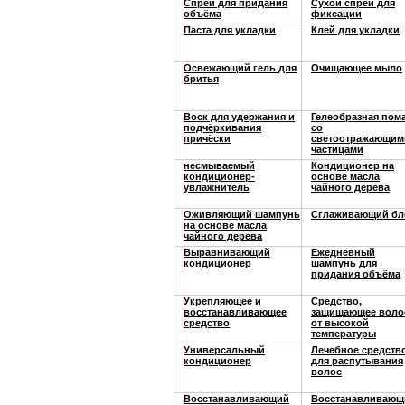
Спрей для придания
Сухой спрей для
объёма
фиксации
Паста для укладки
Клей для укладки
Освежающий гель для
Очищающее мыло
бритья
Воск для удержания и
Гелеобразная пом
подчёркивания
со
причёски
светоотражающим
частицами
несмываемый
Кондиционер на
кондиционер-
основе масла
увлажнитель
чайного дерева
Оживляющий шампунь
Сглаживающий бл
на основе масла
чайного дерева
Выравнивающий
Ежедневный
кондиционер
шампунь для
придания объёма
Укрепляющее и
Средство,
восстанавливающее
защищающее вол
средство
от высокой
температуры
Универсальный
Лечебное средств
кондиционер
для распутывания
волос
Восстанавливающий
Восстанавливающ