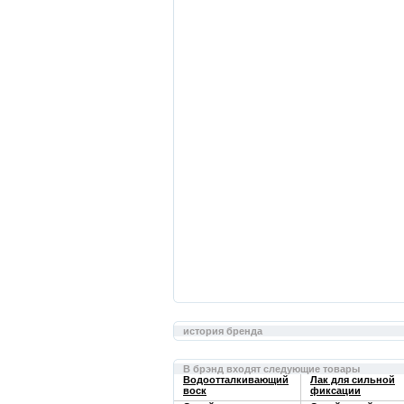
история бренда
В брэнд входят следующие товары
Водоотталкивающий
Лак для сильной
воск
фиксации