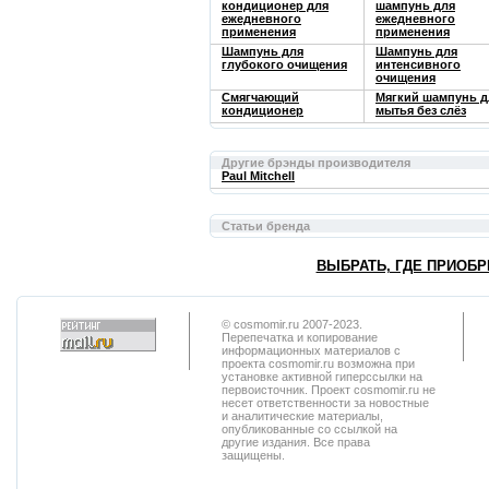
кондиционер для
шампунь для
ежедневного
ежедневного
применения
применения
Шампунь для
Шампунь для
глубокого очищения
интенсивного
очищения
Смягчающий
Мягкий шампунь д
кондиционер
мытья без слёз
Другие брэнды производителя
Paul Mitchell
Статьи бренда
ВЫБРАТЬ, ГДЕ ПРИОБР
© cosmomir.ru 2007-2023.
Перепечатка и копирование
информационных материалов с
проекта cosmomir.ru возможна при
установке активной гиперссылки на
первоисточник. Проект cosmomir.ru не
несет ответственности за новостные
и аналитические материалы,
опубликованные со ссылкой на
другие издания. Все права
защищены.