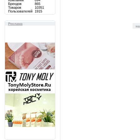
Компаний
894
Брендов
865
Товаров
10351
Пользователей
1915
Реклама
на