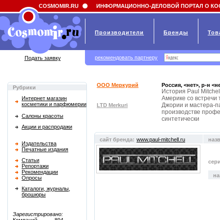
Field 'news_title' doesn't have a default value
COSMOMIR.RU
ИНФОРМАЦИОННО-ДЕЛОВОЙ ПОРТАЛ О КО
Производители
Бренды
Тов
рекомендовать партнеру
Подать заявку
ООО Меркурий
Россия, <нет>, р-н <н
Рубрики
История Paul Mitche
Америке со встречи
Интернет магазин
косметики и парфюмерии
Джории и мастера-п
LTD Merkuri
производстве профе
Салоны красоты
синтетически
Акции и распродажи
сайт бренда:
www.paul-mitchell.ru
наз
Издательства
Печатные издания
Статьи
сер
Репортажи
Рекомендации
на
Опросы
Каталоги, журналы,
брошюры
Зарегистрировано: