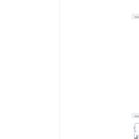
на
на