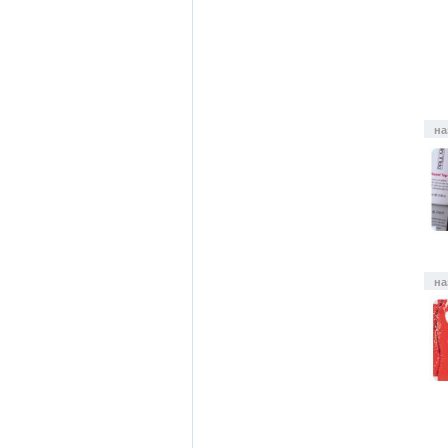
на
на