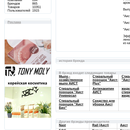
Компаний
894
аром
Брендов
865
Товаров
10351
Выпу
Пользователей
1915
"Аис
Реклама
"Аис
"Аис
Эффе
лено
из к
история бренда
В брэнд входят следующие товары
Mыло -
Стиральный
Стир
хозяйственное
порошок "Аист-
"Аист
мыло АИСТ
Plus"
Стиральный
Антинакипин
жидк
порошок "Аист
АИСТ
стир
Универсал
жидк
Стиральный
Средство для
порошок "Аист
уборки Аист
Био"
Другие брэнды производителя
Nast
Rail (Аист)
Аист