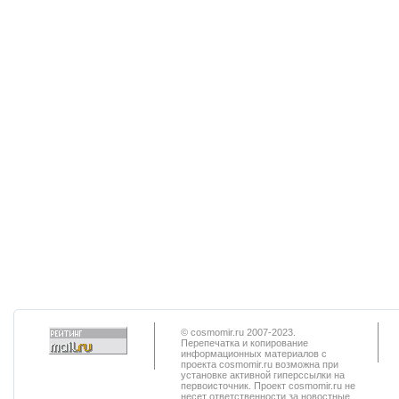
© cosmomir.ru 2007-2023.
Перепечатка и копирование
информационных материалов с
проекта cosmomir.ru возможна при
установке активной гиперссылки на
первоисточник. Проект cosmomir.ru не
несет ответственности за новостные