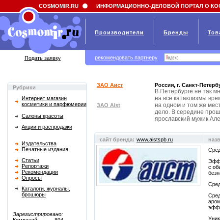
Field 'news_title' doesn't have a default value
COSMOMIR.RU
ИНФОРМАЦИОННО-ДЕЛОВОЙ ПОРТАЛ О КО
Производители
Бренды
Тов
рекомендовать партнеру
Подать заявку
ЗАО Аист
Россия, г. Санкт-Петерб
Рубрики
В Петербурге не так м
на все катаклизмы вре
Интернет магазин
косметики и парфюмерии
на одном и том же мест
ЗАО Aist
дело. В середине про
Салоны красоты
ярославский мужик Ал
Акции и распродажи
сайт бренда:
www.aistspb.ru
наз
Издательства
Печатные издания
Сред
Статьи
Эффе
Репортажи
с об
Рекомендации
безн
Опросы
Сред
Каталоги, журналы,
брошюры
Сред
аро
эфф
Зарегистрировано:
Уник