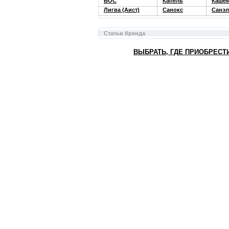
БОС
Капель
Кашем
Лигва (Аист)
Санокс
Санэл
Статьи бренда
ВЫБРАТЬ, ГДЕ ПРИОБРЕСТ