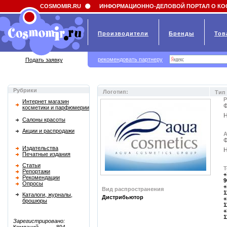
Field 'news_title' doesn't have a default value
COSMOMIR.RU
ИНФОРМАЦИОННО-ДЕЛОВОЙ ПОРТАЛ О КО
Производители
Бренды
Тов
рекомендовать партнеру
Подать заявку
Рубрики
Логотип:
Тип
Р
Интернет магазин
Ф
косметики и парфюмерии
Н
Салоны красоты
Акции и распродажи
А
Ф
Издательства
Н
Печатные издания
Статьи
Т
Репортажи
+
Рекомендации
9
Опросы
+
Вид распространения
1
Каталоги, журналы,
Дистрибьютор
+
брошюры
1
+
1
Зарегистрировано: