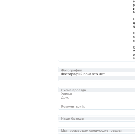
т
р
в
т
О
д
д
К
в
т
К
У
о
п
Фотографии
Фотографий пока что нет.
Cхема проезда
Улица:
Дом:
Комментарий:
Наши брэнды
Мы производим следующие товары