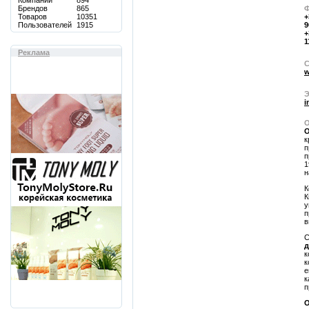
Компаний
894
Брендов
865
Ф
Товаров
10351
+
Пользователей
1915
9
+
1
Реклама
С
w
Э
i
О
О
к
п
п
1
н
К
К
у
п
в
С
д
к
к
е
к
п
О