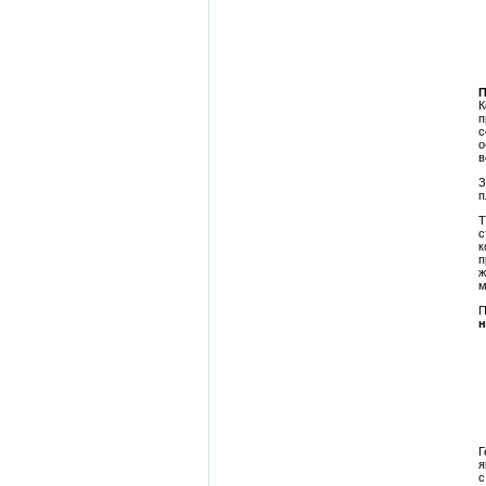
П
К
п
с
о
в
З
п
Т
с
к
п
ж
м
П
н
Г
я
с