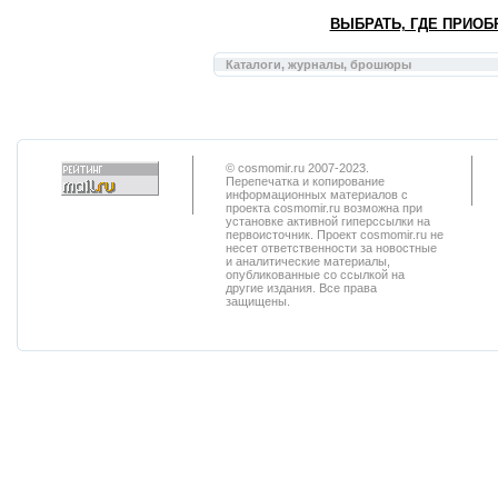
ВЫБРАТЬ, ГДЕ ПРИОБ
Каталоги, журналы, брошюры
© cosmomir.ru 2007-2023.
Перепечатка и копирование
информационных материалов с
проекта cosmomir.ru возможна при
установке активной гиперссылки на
первоисточник. Проект cosmomir.ru не
несет ответственности за новостные
и аналитические материалы,
опубликованные со ссылкой на
другие издания. Все права
защищены.