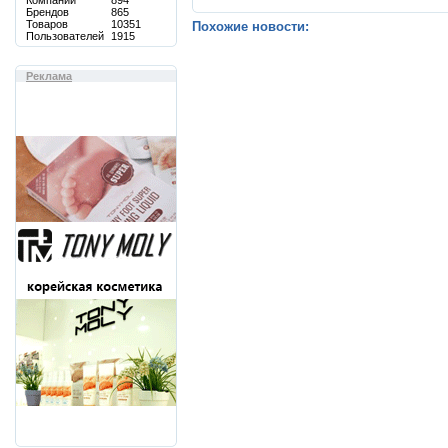
Компаний
894
Брендов
865
Товаров
10351
Похожие новости:
Пользователей
1915
Реклама