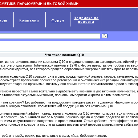
СМЕТИКЕ, ПАРФЮМЕРИИ И БЫТОВОЙ ХИМИИ
Подписка на
ары
Компании
Форум
новости
Что такое коэнзим Q10
ктивности использовании коэнзима Q10 в медицине впервые заговорил английский у
 за это его удостоили Нобелевской премии в 1978 г. Что же представляет собой это ве
я антиоксидантом, без которого процесс образования энергии в клетках просто невозм
всего коэнзима Q10 содержится в мозге, поджелудочной железе, сердце, селезенке, п
о убыстряет протекание процессов регенерации и биохимических реакций, активизиру
медляет старение организма, поэтому оно применяется в косметологии в роли антивоз
рганизм перестает самостоятельно вырабатывать коэнзим в достаточном количестве, 
 становятся актуальными тоники, лосьоны, сыворотки и крема с этим элементом.
учают коэнзим? Его добывают из водорослей, которые растут в далеком Японском море
чно высокую стоимость косметической продукции на баз коэнзима Q10.
олучить видимый эффект, средствами с коэнзимом Q10 нужно пользоваться минимум 
 и свежесть, уменьшится число морщин. Конечно, крема и прочие средства не являютс
рганизма искусственное вещество не просачивается. Стоит добавить, что эффект от 
этих тоников и кремов, а спустя двадцать восемь дней перерыва клетки кожи забыва
реблять рыбу, орехи, растительные масла, яйца, бобовые и злаки.