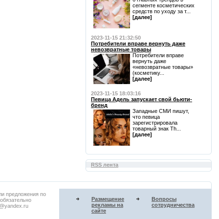
сегменте косметических
средств по уходу за т...
[далее]
2023-11-15 21:32:50
Потребители вправе вернуть даже
невозвратные товары
Потребители вправе
вернуть даже
«невозвратные товары»
(косметику...
[далее]
2023-11-15 18:03:16
Певица Адель запускает свой бьюти-
бренд
Западные СМИ пишут,
что певица
зарегистрировала
товарный знак Th...
[далее]
RSS лента
ли предложения по
Размещение
Вопросы
 обязательно
рекламы на
сотрудничества
u@yandex.ru
сайте