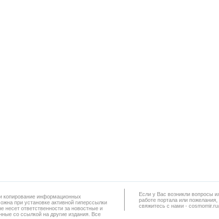
Если у Вас возникли вопросы и
а и копирование информационных
работe портала или пожелания,
можна при установке активной гиперссылки
свяжитесь с нами - cosmomir.r
не несет ответственности за новостные и
ные со ссылкой на другие издания. Все