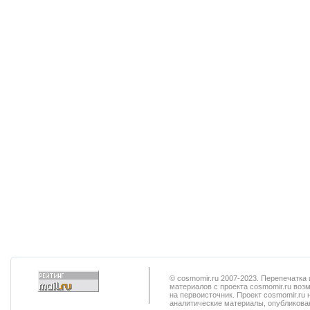
© cosmomir.ru 2007-2023. Перепечатк
материалов с проекта cosmomir.ru воз
на первоисточник. Проект cosmomir.ru 
аналитические материалы, опубликован