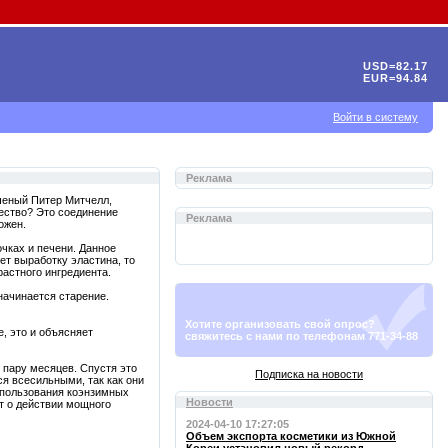
USD=82.17
EUR=94.84
Войти в систему
Реклама
ченый Питер Митчелл,
щество? Это соединение
Реклама
ожен.
очках и печени. Данное
ет выработку эластина, то
растного ингредиента.
начинается старение.
Хотите организовать свой опрос?
, это и объясняет
свяжитесь с нами по телефонам 771-34-88
пару месяцев. Спустя это
Подписка на новости
я всесильными, так как они
использования коэнзимных
Новости
ют о действии мощного
2024-04-10 17:27:05
Объем экспорта косметики из Южной