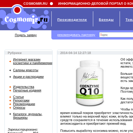
Field 'news_title' doesn't have a default value
COSMOMIR.RU
ИНФОРМАЦИОННО-ДЕЛОВОЙ ПОРТАЛ О КО
Производители
Бренды
Тов
рекомендовать партнеру
Подать заявку
Рубрики
2014-04-14 12:27:18
Интернет магазин
Об эффе
косметики и парфюмерии
кстати,
являетс
Салоны красоты
Больше 
Акции и распродажи
веществ
есть за
Издательства
Когда о
Печатные издания
Поэтому
Статьи
Как пол
Репортажи
достато
Рекомендации
Опросы
Чтобы п
время кожный покров приобретет эластичность
Каталоги, журналы,
влияют только на верхний ярус кожи, вглубь о
брошюры
средств сохраняется в течение использования 
антиоксиданта и приобретают прежний вид.
Зарегистрировано:
Повысить выработку коэнзима можно, если упот