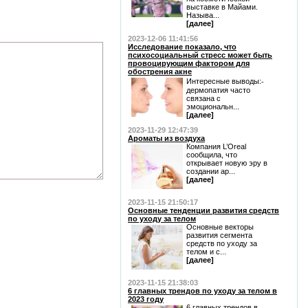
выставке в Майами.
Называ...
[далее]
2023-12-06 11:41:56
Исследование показало, что
психосоциальный стресс может быть
провоцирующим фактором для
обострения акне
Интересные выводы:⁃
дермопатия часто
связана с
эмоциональн...
[далее]
2023-11-29 12:47:39
Ароматы из воздуха
Компания L’Oreal
сообщила, что
открывает новую эру в
создании ар...
[далее]
2023-11-15 21:50:17
Основные тенденции развития средств
по уходу за телом
Основные векторы
развития сегмента
средств по уходу за
телом и с...
[далее]
2023-11-15 21:38:03
6 главных трендов по уходу за телом в
2023 году
6 главных трендов в