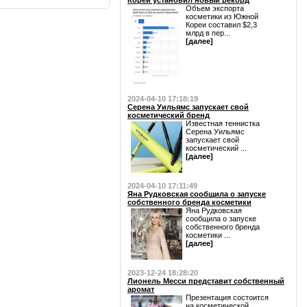
Кореи установил новый рекорд
Объем экспорта
косметики из Южной
Кореи составил $2,3
млрд в пер...
[далее]
2024-04-10 17:18:19
Серена Уильямс запускает свой
косметический бренд
Известная теннистка
Серена Уильямс
запускает свой
косметический ...
[далее]
2024-04-10 17:11:49
Яна Рудковская сообщила о запуске
собственного бренда косметики
Яна Рудковская
сообщила о запуске
собственного бренда
косметики ...
[далее]
2023-12-24 18:28:20
Лионель Месси представит собственный
аромат
Презентация состоится
на косметической