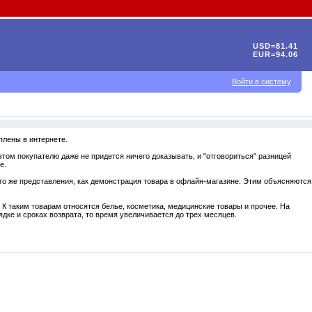
USD=81.41
EUR=94.06
Войти в систему
плены в интернете.
этом покупателю даже не придется ничего доказывать, и "отговориться" разницей
е.
ого же представления, как демонстрация товара в офлайн-магазине. Этим объясняются
 К таким товарам относятся белье, косметика, медицинские товары и прочее. На
дке и сроках возврата, то время увеличивается до трех месяцев.