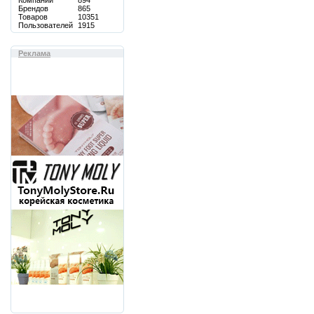
Компаний
894
Брендов
865
Товаров
10351
Пользователей
1915
Реклама