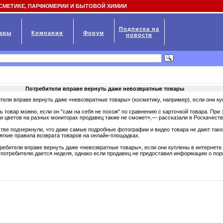
СМЕТИКЕ, ПАРФЮМЕРИИ И БЫТОВОЙ ХИМИИ
Подписка на
ары
Компании
Форум
новости
Потребители вправе вернуть даже невозвратные товары
тели вправе вернуть даже «невозвратные товары» (косметику, например), если они ку
ь товар можно, если он "сам на себя не похож" по сравнению с карточкой товара. При 
и цветов на разных мониторах продавец также не сможет»,— рассказали в Роскачеств
стве подчеркнули, что даже самые подробные фотографии и видео товара не дают так
ягкие правила возврата товаров на онлайн-площадках.
требители вправе вернуть даже «невозвратные товары», если они куплены в интернете.
 потребителю дается неделя, однако если продавец не предоставил информацию о поря