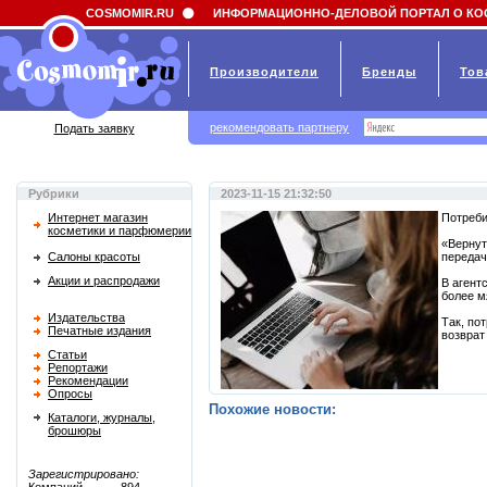
Field 'news_title' doesn't have a default value
COSMOMIR.RU
ИНФОРМАЦИОННО-ДЕЛОВОЙ ПОРТАЛ О КО
Производители
Бренды
Тов
рекомендовать партнеру
Подать заявку
Рубрики
2023-11-15 21:32:50
Интернет магазин
Потреби
косметики и парфюмерии
«Вернут
Салоны красоты
передач
Акции и распродажи
В агент
более м
Издательства
Так, по
Печатные издания
возврат
Статьи
Репортажи
Рекомендации
Опросы
Похожие новости:
Каталоги, журналы,
брошюры
Зарегистрировано: