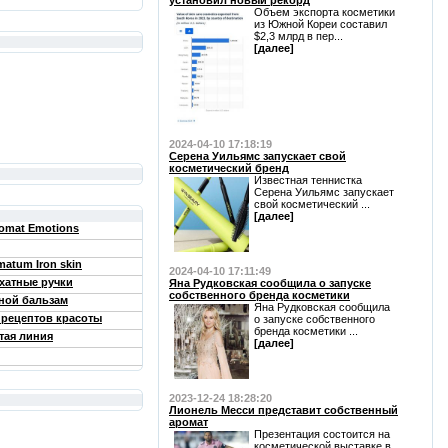
установил новый рекорд
Объем экспорта косметики
из Южной Кореи составил
$2,3 млрд в пер...
[далее]
2024-04-10 17:18:19
Серена Уильямс запускает свой
косметический бренд
Известная теннистка
Серена Уильямс запускает
свой косметический ...
[далее]
romat Emotions
matum Iron skin
2024-04-10 17:11:49
хатные ручки
Яна Рудковская сообщила о запуске
собственного бренда косметики
ной бальзам
Яна Рудковская сообщила
 рецептов красоты
о запуске собственного
бренда косметики ...
тая линия
[далее]
2023-12-24 18:28:20
Лионель Месси представит собственный
аромат
Презентация состоится на
косметической выставке в