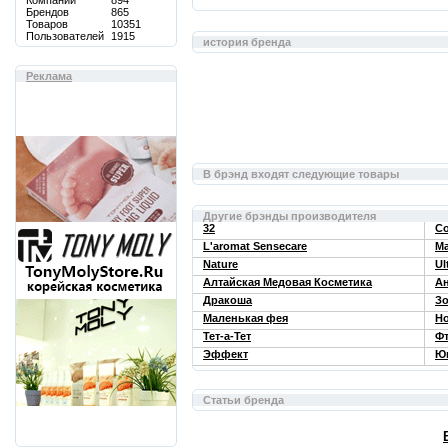
Компаний
894
Брендов
865
Товаров
10351
Пользователей
1915
история бренда
Реклама
В брэнд входят следующие товары
Другие брэнды производителя
32
Co
L'aromat Sensecare
Ma
Nature
Ul
Алтайская Медовая Косметика
А
Дракоша
З
Маленькая фея
Но
Тет-а-Тет
Ф
Эффект
Ю
Статьи бренда