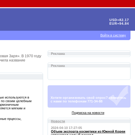
USD=82.17
EUR=94.84
Войти в систему
Реклама
овая Заря». В 1970 году
учила название
Реклама
ые используются в
Хотите организовать свой опрос? свяжитесь
м по своим целебным
с нами по телефонам 771-34-88
гармоничным
ляется мягким и
Подписка на новости
нные прцессы,
Новости
2024-04-10 17:27:05
Объем экспорта косметики из Южной Кореи