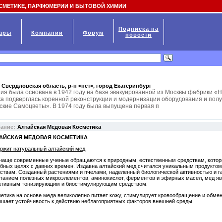
СМЕТИКЕ, ПАРФЮМЕРИИ И БЫТОВОЙ ХИМИИ
Подписка на
ары
Компании
Форум
новости
 Свердловская область, р-н <нет>, город
Екатеринбург
ия была основана в 1942 году на базе эвакуированной из Москвы фабрики «Н
а подверглась коренной реконструкции и модернизации оборудования и пол
ские Самоцветы». В 1974 году была выпущена первая п
вание:
Алтайская Медовая Косметика
АЙСКАЯ МЕДОВАЯ КОСМЕТИКА
ржит натуральный алтайский мед
чаще современные ученые обращаются к природным, естественным средствам, котор
бных целях с давних времен. Издавна алтайский мед считался уникальным продукто
ствам. Созданный растениями и пчелами, наделенный биологической активностью и 
танием полезных микроэлементов, аминокислот, ферментов и эфирных масел, мед яв
ктивным тонизирующим и биостимулирующим средством.
етика на основе меда великолепно питает кожу, стимулирует кровообращение и обме
шает устойчивость к действию неблагоприятных факторов внешней среды