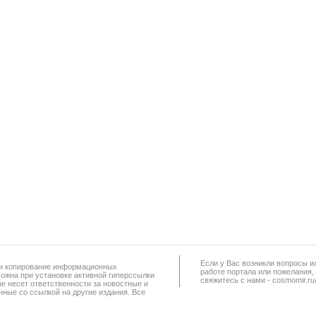
Если у Вас возникли вопросы и
а и копирование информационных
работe портала или пожелания,
можна при установке активной гиперссылки
свяжитесь с нами - cosmomir.r
не несет ответственности за новостные и
ные со ссылкой на другие издания. Все