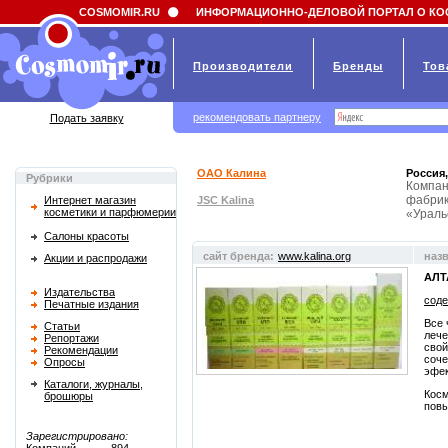
Field 'news_title' doesn't have a default value
COSMOMIR.RU
ИНФОРМАЦИОННО-ДЕЛОВОЙ ПОРТАЛ О КО
Производители
Бренды
Тов
рекомендовать партнеру
Подать заявку
ОАО Калина
Россия,
Рубрики
Компан
фабрик
Интернет магазин
JSC Kalina
косметики и парфюмерии
«Ураль
Салоны красоты
сайт бренда:
www.kalina.org
наз
Акции и распродажи
АЛТ
Издательства
соде
Печатные издания
Все 
Статьи
лече
Репортажи
свой
Рекомендации
соче
Опросы
эфе
Каталоги, журналы,
Косм
брошюры
повы
Зарегистрировано: