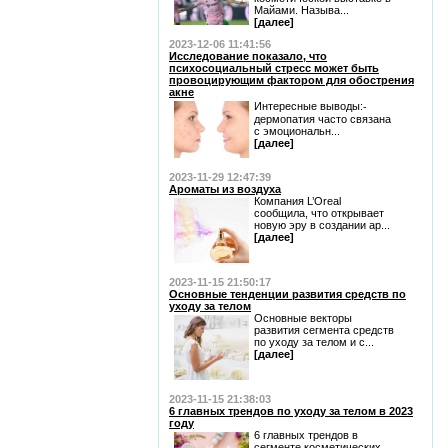
Майами. Называ...
[далее]
2023-12-06 11:41:56
Исследование показало, что
психосоциальный стресс может быть
провоцирующим фактором для обострения
акне
Интересные выводы:⁃
дермопатия часто связана
с эмоциональн...
[далее]
2023-11-29 12:47:39
Ароматы из воздуха
Компания L’Oreal
сообщила, что открывает
новую эру в создании ар...
[далее]
2023-11-15 21:50:17
Основные тенденции развития средств по
уходу за телом
Основные векторы
развития сегмента средств
по уходу за телом и с...
[далее]
2023-11-15 21:38:03
6 главных трендов по уходу за телом в 2023
году
6 главных трендов в
сегменте косметических