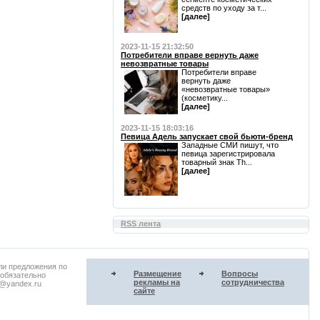
средств по уходу за т...
[далее]
2023-11-15 21:32:50
Потребители вправе вернуть даже
невозвратные товары
Потребители вправе
вернуть даже
«невозвратные товары»
(косметику...
[далее]
2023-11-15 18:03:16
Певица Адель запускает свой бьюти-бренд
Западные СМИ пишут, что
певица зарегистрировала
товарный знак Th...
[далее]
RSS лента
ли предложения по
Размещение
Вопросы
 обязательно
рекламы на
сотрудничества
u@yandex.ru
сайте