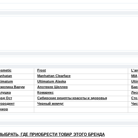
smetic
Frost
L'a
nhatan
Manhattan Clearface
MIA
timatum
Ultimatum Alaska
Ulti
нжелика Варум
Апотекер Шеллер
Бар
олушка
Комарекс
Лес
рд Ост
Сибирские рецепты красоты и здоровья
Сто
тородент
Черный жемчуг
Чис
ниор
ВЫБРАТЬ, ГДЕ ПРИОБРЕСТИ ТОВАР ЭТОГО БРЕНДА