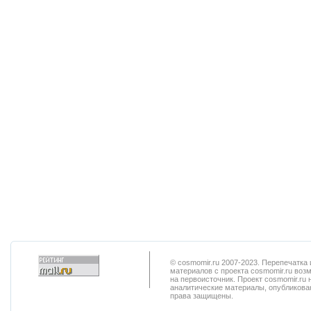
© cosmomir.ru 2007-2023. Перепечатк
материалов с проекта cosmomir.ru воз
на первоисточник. Проект cosmomir.ru 
аналитические материалы, опубликован
права защищены.