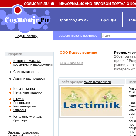
Field 'news_title' doesn't have a default value
COSMOMIR.RU
ИНФОРМАЦИОННО-ДЕЛОВОЙ ПОРТАЛ О КО
Производители
Бренды
Тов
рекомендовать партнеру
Подать заявку
ООО Первое решение
Россия, <нет
Рубрики
2002 год ст
проект
"Рец
Интернет магазин
LTD 1 reshenie
косметики и парфюмерии
рынок, и по
интересных 
Салоны красоты
Акции и распродажи
сайт бренда:
www.1reshenie.ru
наз
Мы с
Издательства
«LAC
Печатные издания
косм
Статьи
Репортажи
Целе
Рекомендации
Самы
Опросы
изыс
эры 
Каталоги, журналы,
пост
брошюры
осно
прот
прир
помо
Зарегистрировано:
полу