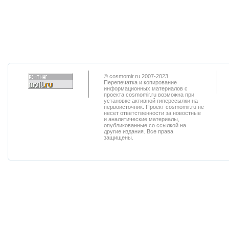
© cosmomir.ru 2007-2023.
Перепечатка и копирование
информационных материалов с
проекта cosmomir.ru возможна при
установке активной гиперссылки на
первоисточник. Проект cosmomir.ru не
несет ответственности за новостные
и аналитические материалы,
опубликованные со ссылкой на
другие издания. Все права
защищены.