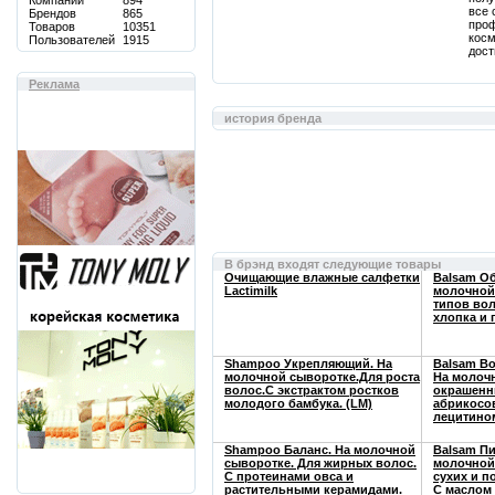
Компаний
894
все 
Брендов
865
проф
Товаров
10351
косм
Пользователей
1915
дост
Реклама
история бренда
В брэнд входят следующие товары
Очищающие влажные салфетки
Balsam О
Lactimilk
молочной 
типов вол
хлопка и 
Shampoo Укрепляющий. На
Balsam В
молочной сыворотке.Для роста
На молоч
волос.С экстрактом ростков
окрашенн
молодого бамбука. (LM)
абрикосо
лецитином
Shampoo Баланс. На молочной
Balsam Пи
сыворотке. Для жирных волос.
молочной
С протеинами овса и
сухих и п
растительными керамидами.
С маслом