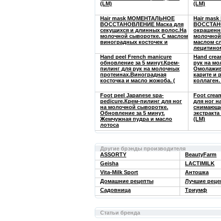
(LM)
(LM)
Hair mask МОМЕНТАЛЬНОЕ
Hair mas
ВОССТАНОВЛЕНИЕ Маска для
ВОССТАНО
секущихся и длинных волос.На
окрашенн
молочной сыворотке. С маслом
молочной
виноградных косточек и
маслом с
лецитино
Hand peel French manicure
Hand crea
обновление за 5 минут.Крем-
рук на мо
пилинг для рук на молочных
Омолажив
протеинах.Виноградная
карите и 
косточка и масло жожоба. (
коллаген.
Foot peel Japanese spa-
Foot crea
pedicure.Крем-пилинг для ног
для ног н
на молочной сыворотке.
снимающи
Обновление за 5 минут.
экстракта
Жемчужная пудра и масло
(LM)
лотоса
Другие брэнды производителя
ASSORTY
BeautyFarm
Geisha
LACTIMILK
Vita-Milk Sport
Антошка
Домашние рецепты
Лучшие реце
Садовница
Триумф
Статьи бренда