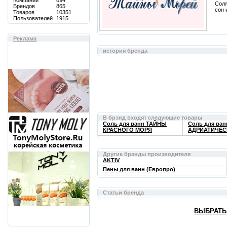
Компаний
894
Соля
Брендов
865
сон 
Товаров
10351
Пользователей
1915
Реклама
история бренда
В брэнд входят следующие товары
Соль для ванн ТАЙНЫ
Соль для ва
КРАСНОГО МОРЯ
АДРИАТИЧЕС
Другие брэнды производителя
AKTIV
Пены для ванн (Европро)
Статьи бренда
ВЫБРАТЬ