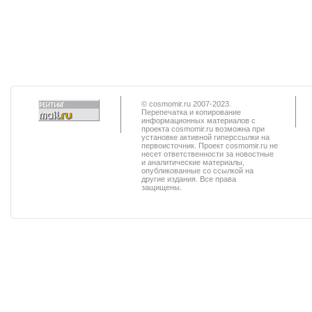
© cosmomir.ru 2007-2023.
Перепечатка и копирование
информационных материалов с
проекта cosmomir.ru возможна при
установке активной гиперссылки на
первоисточник. Проект cosmomir.ru не
несет ответственности за новостные
и аналитические материалы,
опубликованные со ссылкой на
другие издания. Все права
защищены.