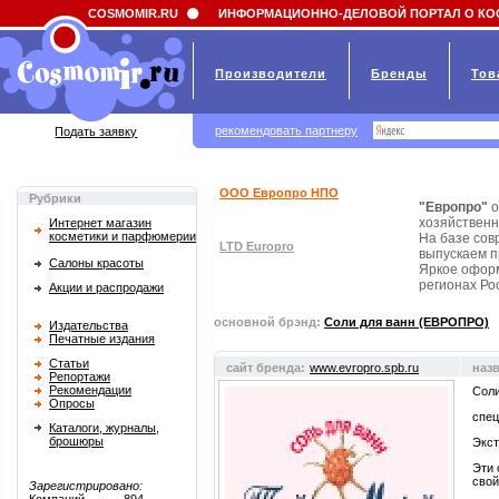
Field 'news_title' doesn't have a default value
COSMOMIR.RU
ИНФОРМАЦИОННО-ДЕЛОВОЙ ПОРТАЛ О КО
Производители
Бренды
Тов
рекомендовать партнеру
Подать заявку
ООО Европро НПО
Рубрики
"Европро"
о
хозяйственн
Интернет магазин
косметики и парфюмерии
На базе сов
LTD Europro
выпускаем п
Салоны красоты
Яркое оформ
регионах Ро
Акции и распродажи
основной брэнд:
Соли для ванн (ЕВРОПРО)
Издательства
Печатные издания
Статьи
сайт бренда:
www.evropro.spb.ru
наз
Репортажи
Рекомендации
Соли
Опросы
спец
Каталоги, журналы,
брошюры
Экст
Эти 
свой
Зарегистрировано: