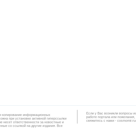
Если у Вас возникли вопросы и
а и копирование информационных
работe портала или пожелания,
можна при установке активной гиперссылки
свяжитесь с нами - cosmomir.r
не несет ответственности за новостные и
ные со ссылкой на другие издания. Все