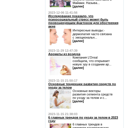
Майами. Называ...
[далее]
2023-12-06 11:41:56
Исследование показало, что
психосоциальный стресс может быть
провоцирующим фактором для обострения
акне
Интересные выводы:⁃
дермопатия часто связана
с эмоциональн...
[далее]
2023-11-29 12:47:39
Ароматы из воздуха
Компания L’Oreal
сообщила, что открывает
новую эру в создании ар...
[далее]
2023-11-15 21:50:17
Основные тенденции развития средств по
уходу за телом
Основные векторы
развития сегмента средств
по уходу за телом и с...
[далее]
2023-11-15 21:38:03
6 главных трендов по уходу за телом в 2023
году
6 главных трендов в
сегменте косметических