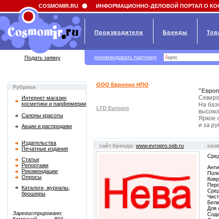
Field 'news_title' doesn't have a default value
COSMOMIR.RU
ИНФОРМАЦИОННО-ДЕЛОВОЙ ПОРТАЛ О КО
Производители
Бренды
Тов
рекомендовать партнеру
Подать заявку
ООО Европро НПО
Рубрики
"Евро
Северо
Интернет магазин
косметики и парфюмерии
На баз
LTD Europro
высоког
Салоны красоты
Яркое 
и за р
Акции и распродажи
Издательства
сайт бренда:
www.evropro.spb.ru
наз
Печатные издания
Cред
Статьи
Репортажи
Анти
Рекомендации
Пол
Опросы
Ковр
Пер
Каталоги, журналы,
Сред
брошюры
Чис
Бели
Для 
Зарегистрировано:
Сод