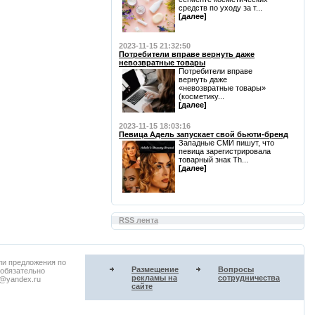
средств по уходу за т...
[далее]
2023-11-15 21:32:50
Потребители вправе вернуть даже
невозвратные товары
Потребители вправе
вернуть даже
«невозвратные товары»
(косметику...
[далее]
2023-11-15 18:03:16
Певица Адель запускает свой бьюти-бренд
Западные СМИ пишут, что
певица зарегистрировала
товарный знак Th...
[далее]
RSS лента
ли предложения по
Размещение
Вопросы
 обязательно
рекламы на
сотрудничества
u@yandex.ru
сайте