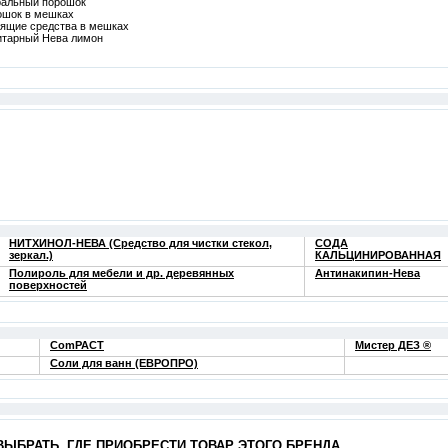
ральный порошок
ошок в мешках
ящие средства в мешках
итарный Нева лимон
НИТХИНОЛ-НЕВА (Средство для чистки стекол,
СОДА
зеркал.)
КАЛЬЦИНИРОВАННАЯ
Полироль для мебели и др. деревянных
Антинакипин-Нева
поверхностей
ComPACT
Мистер ДЕЗ ®
Соли для ванн (ЕВРОПРО)
ВЫБРАТЬ, ГДЕ ПРИОБРЕСТИ ТОВАР ЭТОГО БРЕНДА