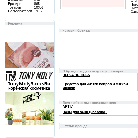
Компаний
894
Сти
Брендов
865
Пор
Товаров
10351
Чист
Пользователей
1915
Сан
Реклама
история бренда
В брэнд входят следующие товары
ПЕРСОЛЬ-НЕВА
Средство для чистки ковров и мягкой
мебели
Другие брэнды производителя
AKTIV
Пены для ванн (Европро)
Статьи бренда