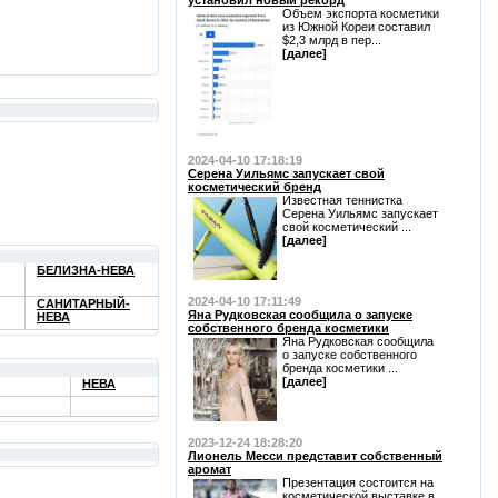
установил новый рекорд
Объем экспорта косметики
из Южной Кореи составил
$2,3 млрд в пер...
[далее]
2024-04-10 17:18:19
Серена Уильямс запускает свой
косметический бренд
Известная теннистка
Серена Уильямс запускает
свой косметический ...
[далее]
БЕЛИЗНА-НЕВА
2024-04-10 17:11:49
САНИТАРНЫЙ-
Яна Рудковская сообщила о запуске
НЕВА
собственного бренда косметики
Яна Рудковская сообщила
о запуске собственного
бренда косметики ...
[далее]
НЕВА
2023-12-24 18:28:20
Лионель Месси представит собственный
аромат
Презентация состоится на
косметической выставке в