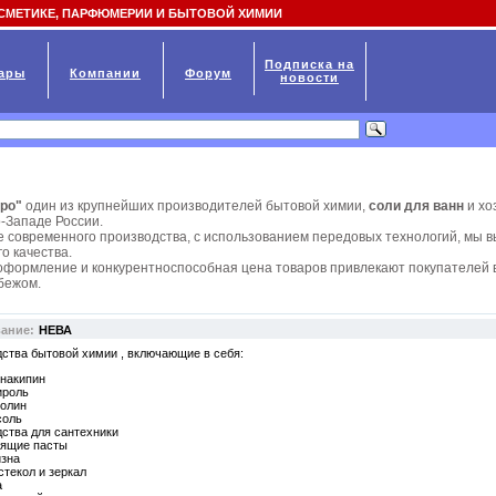
СМЕТИКЕ, ПАРФЮМЕРИИ И БЫТОВОЙ ХИМИИ
Подписка на
ары
Компании
Форум
новости
про"
один из крупнейших производителей бытовой химии,
соли для ванн
и хо
-Западе России.
е современного производства, с использованием передовых технологий, мы 
о качества.
оформление и конкурентноспособная цена товаров привлекают покупателей в
убежом.
вание:
НЕВА
ства бытовой химии , включающие в себя:
накипин
ироль
олин
соль
ства для сантехники
тящие пасты
зна
стекол и зеркал
а