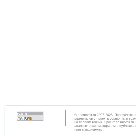
© cosmomir.ru 2007-2023. Перепечатк
материалов с проекта cosmomir.ru воз
на первоисточник. Проект cosmomir.ru 
аналитические материалы, опубликован
права защищены.