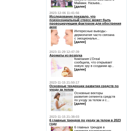
Майами. Называ...
[далее]
2023-12-06 11:41:56
Исследование показало, что
психосоциальный стресс может быть
провоцирующим фактором для обострения
акне
Интересные выводы:⁃
дермопатия часто связана
с эмоциональн...
[далее]
2023-11-29 12:47:39
Ароматы из воздуха
Компания L’Oreal
сообщила, что открывает
новую эру в создании ар...
[далее]
2023-11-15 21:50:17
Основные тенденции развития средств по
уходу за телом
Основные векторы
развития сегмента средств
по уходу за телом и с...
[далее]
2023-11-15 21:38:03
6 главных трендов по уходу за телом в 2023
году
6 главных трендов в
сегменте косметических