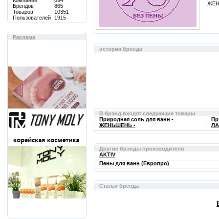
Компаний
894
ЖЕНЬ
Брендов
865
Товаров
10351
Пользователей
1915
Реклама
история бренда
В брэнд входят следующие товары
Природная соль для ванн -
Пр
ЖЕНЬШЕНЬ -
ЛА
Другие брэнды производителя
AKTIV
Пены для ванн (Европро)
Статьи бренда