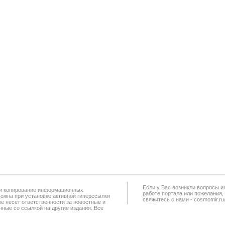
Если у Вас возникли вопросы и
а и копирование информационных
работe портала или пожелания,
можна при установке активной гиперссылки
свяжитесь с нами - cosmomir.r
не несет ответственности за новостные и
ные со ссылкой на другие издания. Все