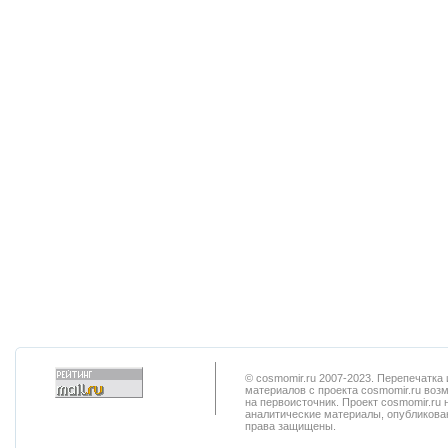
© cosmomir.ru 2007-2023. Перепечатк
материалов с проекта cosmomir.ru воз
на первоисточник. Проект cosmomir.ru 
аналитические материалы, опубликован
права защищены.