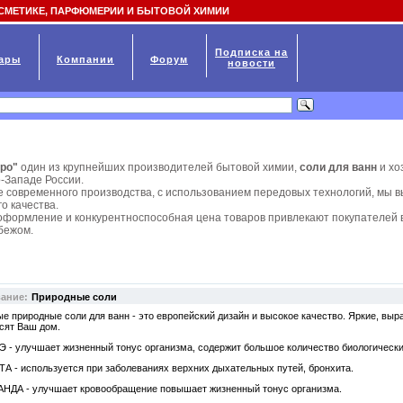
СМЕТИКЕ, ПАРФЮМЕРИИ И БЫТОВОЙ ХИМИИ
Подписка на
ары
Компании
Форум
новости
про"
один из крупнейших производителей бытовой химии,
соли для ванн
и хо
-Западе России.
е современного производства, с использованием передовых технологий, мы 
о качества.
оформление и конкурентноспособная цена товаров привлекают покупателей в
убежом.
вание:
Природные соли
е природные соли для ванн - это европейский дизайн и высокое качество. Яркие, выр
сят Ваш дом.
 - улучшает жизненный тонус организма, содержит большое количество биологически
А - используется при заболеваниях верхних дыхательных путей, бронхита.
НДА - улучшает кровообращение повышает жизненный тонус организма.