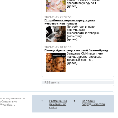
средств по уходу за т...
[далее]
2023-11-15 21:32:50
Потребители вправе вернуть даже
невозвратные товары
Потребители вправе
вернуть даже
«невозвратные товары»
(косметику...
[далее]
2023-11-15 18:03:16
Певица Адель запускает свой бьюти-бренд
Западные СМИ пишут, что
певица зарегистрировала
товарный знак Th...
[далее]
RSS лента
ли предложения по
Размещение
Вопросы
 обязательно
рекламы на
сотрудничества
u@yandex.ru
сайте