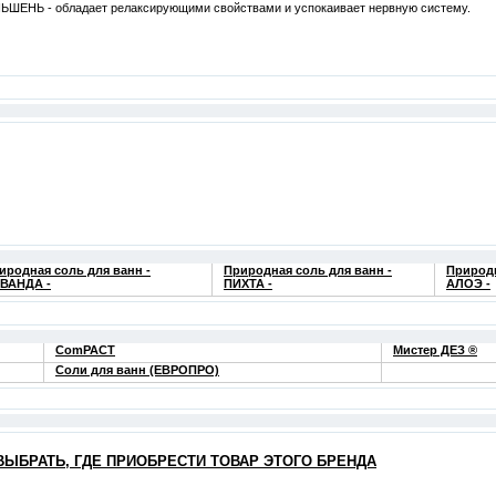
ШЕНЬ - обладает релаксирующими свойствами и успокаивает нервную систему.
иродная соль для ванн -
Природная соль для ванн -
Природн
ВАНДА -
ПИХТА -
АЛОЭ -
ComPACT
Мистер ДЕЗ ®
Соли для ванн (ЕВРОПРО)
ВЫБРАТЬ, ГДЕ ПРИОБРЕСТИ ТОВАР ЭТОГО БРЕНДА