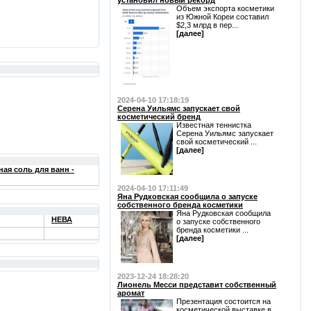
установил новый рекорд
Объем экспорта косметики
из Южной Кореи составил
$2,3 млрд в пер...
[далее]
2024-04-10 17:18:19
Серена Уильямс запускает свой
косметический бренд
Известная теннистка
Серена Уильямс запускает
свой косметический ...
[далее]
ая соль для ванн -
2024-04-10 17:11:49
Яна Рудковская сообщила о запуске
собственного бренда косметики
Яна Рудковская сообщила
НЕВА
о запуске собственного
бренда косметики ...
[далее]
2023-12-24 18:28:20
Лионель Месси представит собственный
аромат
Презентация состоится на
косметической выставке в