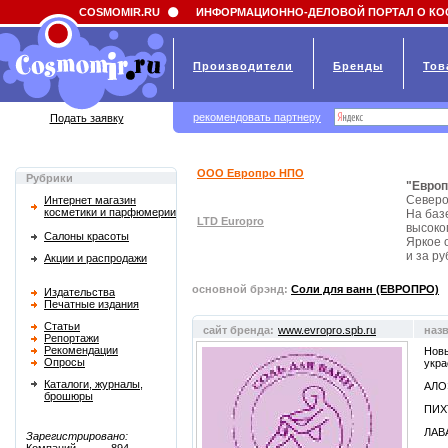
Field 'news_title' doesn't have a default value
COSMOMIR.RU
ИНФОРМАЦИОННО-ДЕЛОВОЙ ПОРТАЛ О КО
Производители
Бренды
Тов
рекомендовать партнеру
Подать заявку
ООО Европро НПО
Рубрики
"Евро
Северо
Интернет магазин
косметики и парфюмерии
На баз
LTD Europro
высоког
Салоны красоты
Яркое 
и за р
Акции и распродажи
основной брэнд:
Соли для ванн (ЕВРОПРО)
Издательства
Печатные издания
Статьи
сайт бренда:
www.evropro.spb.ru
наз
Репортажи
Рекомендации
Новы
Опросы
укра
Каталоги, журналы,
АЛОЭ
брошюры
ПИХТ
ЛАВА
Зарегистрировано: