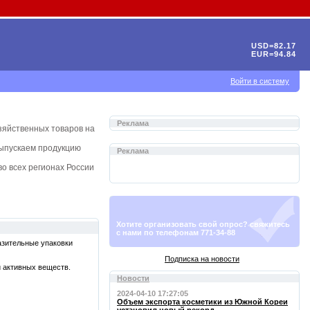
USD=82.17
EUR=94.84
Войти в систему
Реклама
зяйственных товаров на
выпускаем продукцию
Реклама
о всех регионах России
Хотите организовать свой опрос? свяжитесь
с нами по телефонам 771-34-88
азительные упаковки
Подписка на новости
 активных веществ.
Новости
2024-04-10 17:27:05
Объем экспорта косметики из Южной Кореи