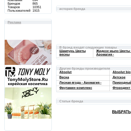
Компаний
894
Брендов
865
Товаров
10351
история бренда
Пользователей
1915
Реклама
В брэнд входят следующие товары
Шампунь Цветы
Жидкое мыло Цветы 
весны
Аромагия -
Другие брэнды производителя
Absolut
Absolut bio
Весна
Детское
Лесная ягода - Аромагия -
Природный
Фрутамин-комплекс
Фтородент
Статьи бренда
ВЫБРАТЬ