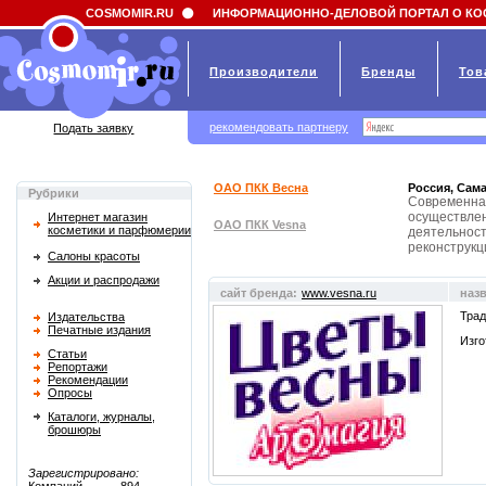
Field 'news_title' doesn't have a default value
COSMOMIR.RU
ИНФОРМАЦИОННО-ДЕЛОВОЙ ПОРТАЛ О КО
Производители
Бренды
Тов
рекомендовать партнеру
Подать заявку
ОАО ПКК Весна
Россия, Сама
Рубрики
Современная
осуществлен
Интернет магазин
ОАО ПКК Vesna
косметики и парфюмерии
деятельност
реконструкц
Салоны красоты
Акции и распродажи
сайт бренда:
www.vesna.ru
наз
Трад
Издательства
Печатные издания
Изго
Статьи
Репортажи
Рекомендации
Опросы
Каталоги, журналы,
брошюры
Зарегистрировано: