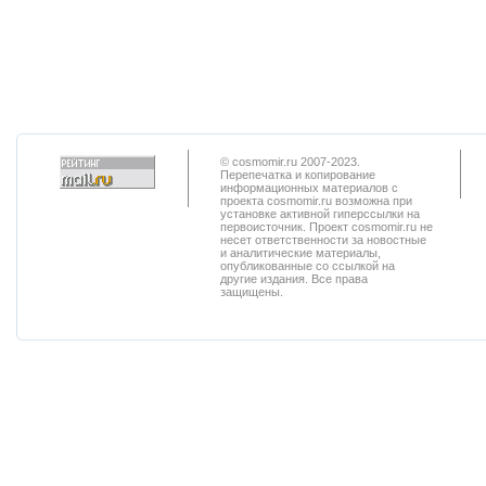
© cosmomir.ru 2007-2023.
Перепечатка и копирование
информационных материалов с
проекта cosmomir.ru возможна при
установке активной гиперссылки на
первоисточник. Проект cosmomir.ru не
несет ответственности за новостные
и аналитические материалы,
опубликованные со ссылкой на
другие издания. Все права
защищены.