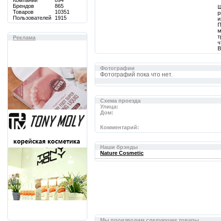
Компаний
894
Брендов
865
Ш
Товаров
10351
р
Пользователей
1915
и
П
м
т
Реклама
ч
В
Фотографии
Фотографий пока что нет.
Cхема проезда
Улица:
Дом:
Комментарий:
Наши брэнды
Nature Cosmetic
Мы производим следующие товары