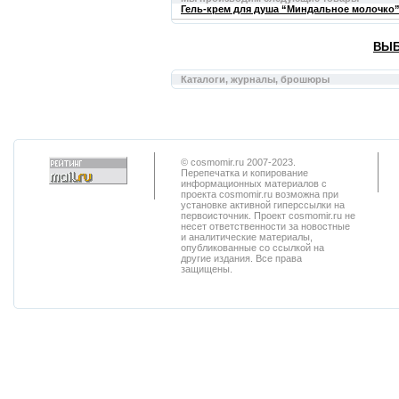
Гель-крем для душа “Миндальное молочко”
ВЫБ
Каталоги, журналы, брошюры
© cosmomir.ru 2007-2023.
Перепечатка и копирование
информационных материалов с
проекта cosmomir.ru возможна при
установке активной гиперссылки на
первоисточник. Проект cosmomir.ru не
несет ответственности за новостные
и аналитические материалы,
опубликованные со ссылкой на
другие издания. Все права
защищены.