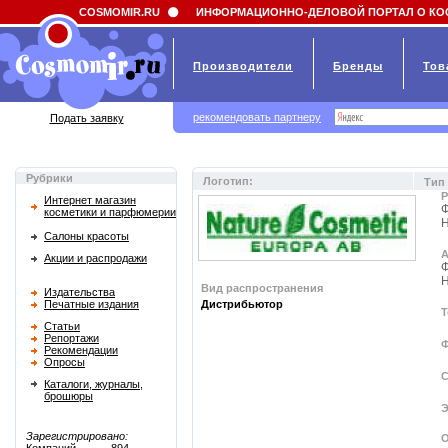
Field 'news_title' doesn't have a default value
COSMOMIR.RU
ИНФОРМАЦИОННО-ДЕЛОВОЙ ПОРТАЛ О КО
Производители
Бренды
Тов
рекомендовать партнеру
Подать заявку
Рубрики
Логотип:
Тип
Р
Интернет магазин
Ф
косметики и парфюмерии
Н
Салоны красоты
А
Акции и распродажи
Ф
Н
Вид распространения
Издательства
Печатные издания
Дистрибьютор
Т
Статьи
Репортажи
Ф
Рекомендации
Опросы
С
Каталоги, журналы,
брошюры
Э
Зарегистрировано:
О