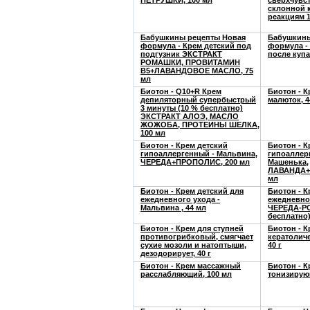
ПЕТРУШКИ, 100 мл
сверхчувс
склонной 
реакциям 
Бабушкины рецепты Новая
Бабушкины
формула - Крем детский под
формула -
подгузник ЭКСТРАКТ
после купа
РОМАШКИ, ПРОВИТАМИН
В5+ЛАВАНДОВОЕ МАСЛО, 75
мл
Биотон - Q10+R Крем
Биотон - К
депиляторный супербыстрый
малюток, 4
3 минуты (10 % бесплатно)
ЭКСТРАКТ АЛОЭ, МАСЛО
ЖОЖОБА, ПРОТЕИНЫ ШЕЛКА,
100 мл
Биотон - Крем детский
Биотон - К
гипоаллергенный - Мальвина,
гипоаллер
ЧЕРЕДА+ПРОПОЛИС, 200 мл
Машенька,
ЛАВАНДА+
мл
Биотон - Крем детский для
Биотон - К
ежедневного ухода -
ежедневног
Мальвина , 44 мл
ЧЕРЕДА-Р
бесплатно)
Биотон - Крем для ступней
Биотон - К
противогрибковый, смягчает
кератолич
сухие мозоли и натоптыши,
40 г
дезодорирует, 40 г
Биотон - Крем массажный
Биотон - 
расслабляющий, 100 мл
тонизирую