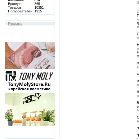
Компаний
894
Э
Брендов
865
Товаров
10351
Пользователей
1915
О
П
п
д
Реклама
н
С
п
Н
п
т
ф
В
с
Ф
В
я
В
п
В
р
з
С
к
"
"