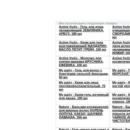
Мы производим следующие товары
Active fruits - Гель для душа
Active frui
увлажняющий ЗЕМЛЯНИКА,
очищающи
АРБУЗ, 180 мл
СМОРОДИН
мл
Active fruits - Крем для тела
Active frui
разглаживающий МАНДАРИН,
лица анти
МАСЛО ПЕТИТ ГРЕЙН, 150 мл
увлажняю
ИНЖИР, 10
Active fruits - Молочко для
Active frui
снятия макияжа БРУСНИКА,
косметиче
ЕЖЕВИКА, 100 мл
My party - Гель для волос с
My party -
блестками сильной фиксации,
МОРСКАЯ Т
50 мл
My party - Крем для лица
My party - 
противовоспалительный, 75
ногтей ув
мл
My party - Крем-гель интимный
My party -
для двоих, 100 мл
косметичес
нежное, 10
Nature - Бальзам-кондиционер
Nature - Б
для жирных волос КОРЕНЬ
кондицион
ЛОПУХА, КАКАО, ШАЛФЕЙ,
перхоти д
ЛАВАНДА, 350 мл
ЧАЙНОЕ Д
ЧИСТОТЕЛ,
Nature - Гель-маска для сухих и
Nature - К