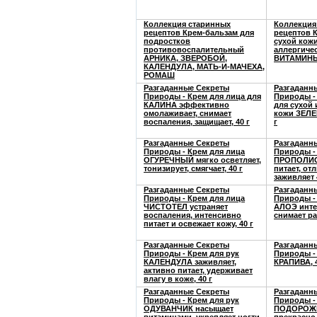
Коллекция старинных
Коллекция
рецептов Крем-бальзам для
рецептов 
подростков
сухой кож
противовоспалительный
аллергиче
АРНИКА, ЗВЕРОБОЙ,
ВИТАМИНЫ 
КАЛЕНДУЛА, МАТЬ-И-МАЧЕХА,
РОМАШ
Разгаданные Секреты
Разгаданн
Природы - Крем для лица для
Природы -
КАЛИНА эффективно
для сухой
омолаживает, снимает
кожи ЗЕЛЕ
воспаления, защищает, 40 г
г
Разгаданные Секреты
Разгаданн
Природы - Крем для лица
Природы -
ОГУРЕЧНЫЙ мягко осветляет,
ПРОПОЛИС
тонизирует, смягчает, 40 г
питает, от
заживляет 
Разгаданные Секреты
Разгаданн
Природы - Крем для лица
Природы -
ЧИСТОТЕЛ устраняет
АЛОЭ инте
воспаления, интенсивно
снимает ра
питает и освежает кожу, 40 г
Разгаданные Секреты
Разгаданн
Природы - Крем для рук
Природы -
КАЛЕНДУЛА заживляет,
КРАПИВА, 4
активно питает, удерживает
влагу в коже, 40 г
Разгаданные Секреты
Разгаданн
Природы - Крем для рук
Природы -
ОДУВАНЧИК насыщает
ПОДОРОЖН