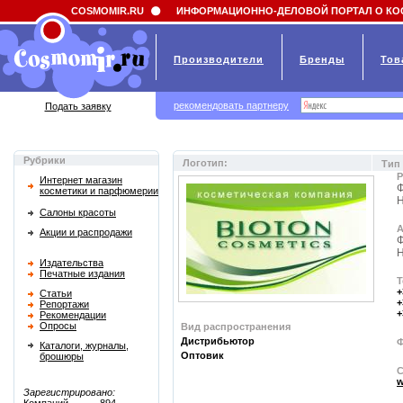
Field 'news_title' doesn't have a default value
COSMOMIR.RU
ИНФОРМАЦИОННО-ДЕЛОВОЙ ПОРТАЛ О КО
Производители
Бренды
Тов
рекомендовать партнеру
Подать заявку
Рубрики
Логотип:
Тип
Р
Интернет магазин
Ф
косметики и парфюмерии
Н
Салоны красоты
А
Акции и распродажи
Ф
Н
Издательства
Печатные издания
Т
+
Статьи
+
Репортажи
+
Рекомендации
Опросы
Вид распространения
Дистрибьютор
Ф
Каталоги, журналы,
Оптовик
брошюры
С
w
Зарегистрировано: