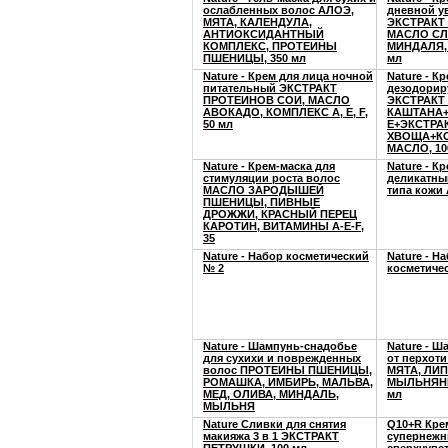
ослабленных волос АЛОЭ,
дневной 
МЯТА, КАЛЕНДУЛА,
ЭКСТРАКТ
АНТИОКСИДАНТНЫЙ
МАСЛО С
КОМПЛЕКС, ПРОТЕИНЫ
МИНДАЛЯ,
ПШЕНИЦЫ, 350 мл
мл
Nature - Крем для лица ночной
Nature - К
питательный ЭКСТРАКТ
дезодорир
ПРОТЕИНОВ СОИ, МАСЛО
ЭКСТРАКТ
АВОКАДО, КОМПЛЕКС A, E, F,
КАШТАНА+
50 мл
Е+ЭКСТРА
ХВОЩА+К
МАСЛО, 10
Nature - Крем-маска для
Nature - К
стимуляции роста волос
деликатный
МАСЛО ЗАРОДЫШЕЙ
типа кожи
ПШЕНИЦЫ, ПИВНЫЕ
ДРОЖЖИ, КРАСНЫЙ ПЕРЕЦ
КАРОТИН, ВИТАМИНЫ А-Е-F,
35
Nature - Набор косметический
Nature - Н
№ 2
косметиче
Nature - Шампунь-снадобье
Nature - 
для сухихи и поврежденных
от перхот
волос ПРОТЕИНЫ ПШЕНИЦЫ,
МЯТА, ЛИП
РОМАШКА, ИМБИРЬ, МАЛЬВА,
МЫЛЬНЯНК
МЕД, ОЛИВА, МИНДАЛЬ,
мл
МЫЛЬНЯ
Nature Сливки для снятия
Q10+R Кре
макияжа 3 в 1 ЭКСТРАКТ
супернежн