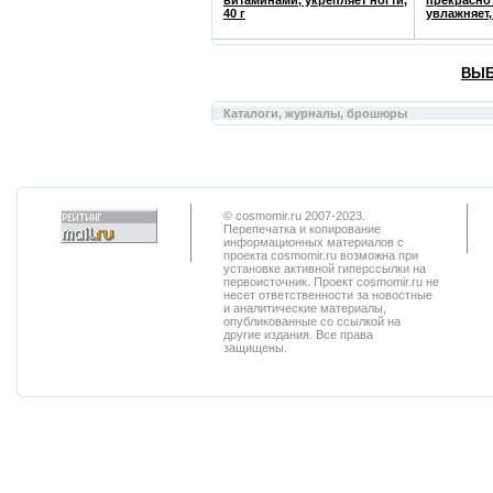
витаминами, укрепляет ногти,
прекрасно 
40 г
увлажняет, 
ВЫБ
Каталоги, журналы, брошюры
© cosmomir.ru 2007-2023.
Перепечатка и копирование
информационных материалов с
проекта cosmomir.ru возможна при
установке активной гиперссылки на
первоисточник. Проект cosmomir.ru не
несет ответственности за новостные
и аналитические материалы,
опубликованные со ссылкой на
другие издания. Все права
защищены.