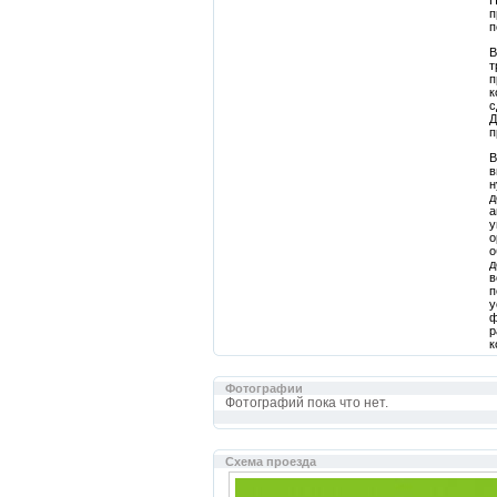
Н
п
п
В
т
п
к
с
Д
п
В
в
н
д
а
у
о
о
д
в
п
у
ф
р
к
Фотографии
Фотографий пока что нет.
Cхема проезда