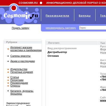
Field 'news_title' doesn't have a default value
COSMOMIR.RU
ИНФОРМАЦИОННО-ДЕЛОВОЙ ПОРТАЛ О КО
Производители
Бренды
Тов
рекомендовать партнеру
Подать заявку
Рубрики
Логотип:
Тип
Русс
Интернет магазин
Вид распространения
Фор
косметики и парфюмерии
Дистрибьютор
Наз
Салоны красоты
Оптовик
Анг
Акции и распродажи
Фор
Наз
Издательства
Печатные издания
Тел
+784
Статьи
+784
Репортажи
Рекомендации
Опросы
Фак
+784
Каталоги, журналы,
брошюры
Сайт
www.
Зарегистрировано: