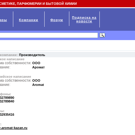
СМЕТИКЕ, ПАРФЮМЕРИИ И БЫТОВОЙ ХИМИИ
Подписка на
ары
Компании
Форум
новости
 компании:
Производитель
кое написание
ма собственности:
ООО
вание:
Аромат
лийское написание
ма собственности:
ООО
вание:
Aromat
ефоны:
32789890
32789840
сы:
32935416
:
aromat-kazan.ru