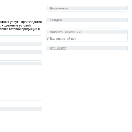
Документы
Скидки
тных услуг: -производство
 - хранение готовой
тавка готовой продукции в
Новости компании
У Вас новостей нет.
RSS лента