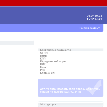
USD=80.93
EUR=93.19
Войти в систему
Банковские реквизиты
ОГРН:
ИНН:
КПП:
Юридический адрес:
БИК:
Банк:
Р/с:
Корр. счет:
Хотите организовать свой опрос? свяжитесь
с нами по телефонам 771-34-88
Менеджеры