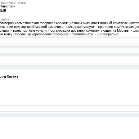
тронная почта:
@aromat-
n.ru
сание:
юмерно-косметическая фабрика "Аромат"(Казань) оказывает полный комплекс контрак
юмерии под торговой маркой заказчика; -складские услуги: - хранение комплектующих;
укции; - транспортные услуги: - организация доставки комплектующих из Москвы; - дос
ю точку России; -декорирование флаконов: - тампопечать; - шелкография.
ород
Казань