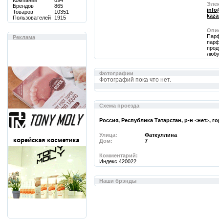
Компаний
894
Элек
Брендов
865
info
Товаров
10351
kaza
Пользователей
1915
Опи
Парф
Реклама
парф
прод
любу
Фотографии
Фотографий пока что нет.
Cхема проезда
Россия, Республика Татарстан, р-н <нет>, г
Улица:
Фаткуллина
Дом:
7
Комментарий:
Индекс 420022
Наши брэнды