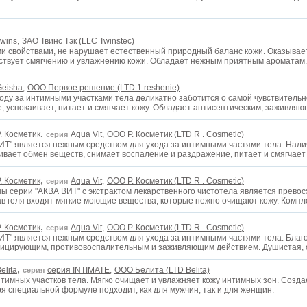
wins,
ЗАО Твинс Тэк (LLC Twinstec)
 свойствами, не нарушает естественный природный баланс кожи. Оказывае
ствует смягчению и увлажнению кожи. Обладает нежным приятным ароматам
eisha,
ООО Первое решение (LTD 1 reshenie)
ходу за интимными участками тела деликатно заботится о самой чувствительн
, успокаивает, питает и смягчает кожу. Обладает антисептическим, заживля
,
. Косметик
Aqua Vit,
ООО Р. Косметик (LTD R . Cosmetic)
серия
ИТ" является нежным средством для ухода за интимными частями тела. Налич
ливает обмен веществ, снимает воспаление и раздражение, питает и смягчает
,
. Косметик
Aqua Vit,
ООО Р. Косметик (LTD R . Cosmetic)
серия
ны серии "АКВА ВИТ" с экстрактом лекарственного чистотела является прево
ав геля входят мягкие моющие вещества, которые нежно очищают кожу. Комп
,
. Косметик
Aqua Vit,
ООО Р. Косметик (LTD R . Cosmetic)
серия
ИТ" является нежным средством для ухода за интимными частями тела. Благ
фицирующим, противовоспалительным и заживляющим действием. Душистая, 
,
elita
серия INTIMATE,
OOO Белита (LTD Belita)
серия
тимных участков тела. Мягко очищает и увлажняет кожу интимных зон. Созд
я специальной формуле подходит, как для мужчин, так и для женщин.