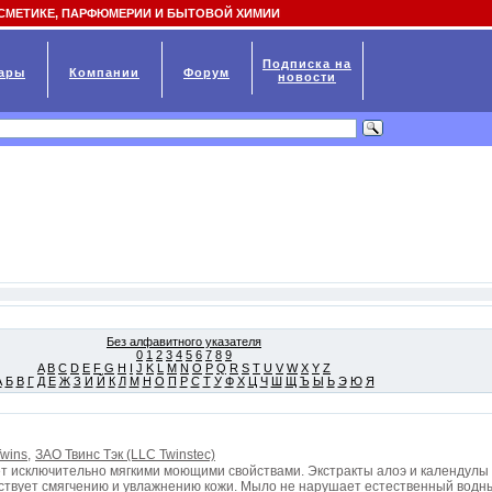
СМЕТИКЕ, ПАРФЮМЕРИИ И БЫТОВОЙ ХИМИИ
Подписка на
ары
Компании
Форум
новости
Без алфавитного указателя
0
1
2
3
4
5
6
7
8
9
A
B
C
D
E
F
G
H
I
J
K
L
M
N
O
P
Q
R
S
T
U
V
W
X
Y
Z
А
Б
В
Г
Д
Е
Ж
З
И
Й
К
Л
М
Н
О
П
Р
С
Т
У
Ф
Х
Ц
Ч
Ш
Щ
Ъ
Ы
Ь
Э
Ю
Я
wins,
ЗАО Твинс Тэк (LLC Twinstec)
ет исключительно мягкими моющими свойствами. Экстракты алоэ и календулы
ствует смягчению и увлажнению кожи. Мыло не нарушает естественный водны