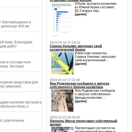
установил новый рекорд
Объем экспорта косметики
из Южной Кореи составил
$2,3 млрд в пер...
[далее]
т бактерицидное и
. дипенсер 400 мл
ой коже. Благодаря
2024-04-10 17:18:19
ющим дейст
Серена Уильямс запускает свой
косметический бренд
Известная теннистка
Серена Уильямс запускает
свой косметический ...
ие в составе геля
[далее]
 кожу. Экстракт
2024-04-10 17:11:49
сходным средством для
Яна Рудковская сообщила о запуске
лекс аминокис
собственного бренда косметики
Яна Рудковская сообщила
о запуске собственного
бренда косметики ...
[далее]
одаря наличию экстракта
обильная пена, н
2023-12-24 18:28:20
ает длительное
Лионель Месси представит собственный
аромат
Презентация состоится на
косметической выставке в