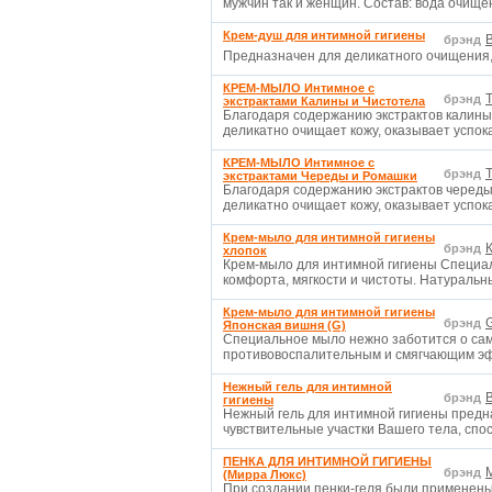
мужчин так и женщин. Состав: вода очищ
Крем-душ для интимной гигиены
брэнд
Предназначен для деликатного очищения,
КРЕМ-МЫЛО Интимное с
T
брэнд
экстрактами Калины и Чистотела
Благодаря содержанию экстрактов калины 
деликатно очищает кожу, оказывает успо
КРЕМ-МЫЛО Интимное с
T
брэнд
экстрактами Череды и Ромашки
Благодаря содержанию экстрактов череды
деликатно очищает кожу, оказывает успо
Крем-мыло для интимной гигиены
брэнд
хлопок
Крем-мыло для интимной гигиены Специал
комфорта, мягкости и чистоты. Натуральн
Крем-мыло для интимной гигиены
G
брэнд
Японская вишня (G)
Специальное мыло нежно заботится о сам
противовоспалительным и смягчающим э
Нежный гель для интимной
брэнд
гигиены
Нежный гель для интимной гигиены предна
чувствительные участки Вашего тела, сп
ПЕНКА ДЛЯ ИНТИМНОЙ ГИГИЕНЫ
брэнд
(Мирра Люкс)
При создании пенки-геля были применены 