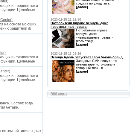
nter)
средств по уходу за т...
оющих ингредиентов и
[далее]
й функции. Целебные
Center)
2023-11-15 21:32:50
Потребители вправе вернуть даже
ля на основе моющих
невозвратные товары
илению защитной ф
Потребители вправе
вернуть даже
«невозвратные товары»
(косметику...
[далее]
ter)
2023-11-15 18:03:16
оющих ингредиентов и
Певица Адель запускает свой бьюти-бренд
Западные СМИ пишут, что
й функции. Целебные
певица зарегистрировала
товарный знак Th...
enter)
[далее]
оющих ингредиентов и
й функции. Целебные
RSS лента
анса. Состав: вода
етил бетаин,
интимной гигиены , как