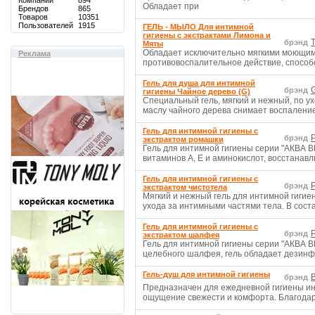
Компаний
894
Обладает при
Брендов
865
Товаров
10351
Пользователей
1915
ГЕЛЬ - МЫЛО Для интимной
гигиены с экстрактами Лимона и
T
брэнд
Мяты
Обладает исключительно мягкими моющими
Реклама
противовоспалительное действие, способ
Гель для душа для интимной
G
брэнд
гигиены Чайное дерево (G)
Специальный гель, мягкий и нежный, по у
маслу чайного дерева снимает воспаление
Гель для интимной гигиены с
Р
брэнд
экстрактом ромашки
Гель для интимной гигиены серии "АКВА В
витаминов А, Е и аминокислот, восстанав
Гель для интимной гигиены с
Р
брэнд
экстрактом чистотела
Мягкий и нежный гель для интимной гигие
ухода за интимными частями тела. В сост
Гель для интимной гигиены с
Р
брэнд
экстрактом шалфея
Гель для интимной гигиены серии "АКВА В
целебного шалфея, гель обладает дезин
Гель-душ для интимной гигиены
B
брэнд
Предназначен для ежедневной гигиены ин
ощущение свежести и комфорта. Благодар