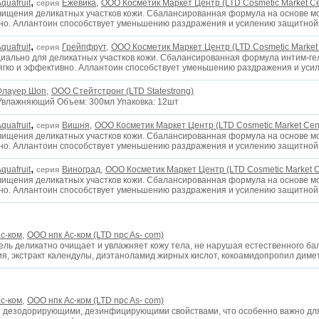
,
quafruit
Ежевика,
ООО Косметик Маркет Центр (LTD Cosmetic Market Ce
серия
чищения деликатных участков кожи. Сбалансированная формула на основе м
ивно. Аллантоин способствует уменьшению раздражения и усилению защитно
,
quafruit
Грейпфрут,
ООО Косметик Маркет Центр (LTD Cosmetic Market 
серия
иально для деликатных участков кожи. Сбалансированная формула интим-ге
мягко и эффективно. Аллантоин способствует уменьшению раздражения и ус
Флауер Шоп,
ООО Стейтстронг (LTD Statestrong)
 Увлажняющий Объем: 300мл Упаковка: 12шт
,
quafruit
Вишня,
ООО Косметик Маркет Центр (LTD Cosmetic Market Cen
серия
чищения деликатных участков кожи. Сбалансированная формула на основе м
ивно. Аллантоин способствует уменьшению раздражения и усилению защитно
,
quafruit
Виноград,
ООО Косметик Маркет Центр (LTD Cosmetic Market C
серия
чищения деликатных участков кожи. Сбалансированная формула на основе м
ивно. Аллантоин способствует уменьшению раздражения и усилению защитно
с-ком,
OOO нпк Ас-ком (LTD npc As- com)
гель деликатно очищает и увлажняет кожу тела, не нарушая естественного бал
я, экстракт календулы, диэтаноламид жирных кислот, кокоамидопропил дим
с-ком,
OOO нпк Ас-ком (LTD npc As- com)
т дезодорирующими, дезинфицирующими свойствами, что особенно важно для 