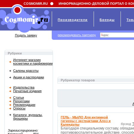
Field 'news_title' doesn't have a default value
COSMOMIR.RU
ИНФОРМАЦИОННО-ДЕЛОВОЙ ПОРТАЛ О КО
Производители
Бренды
Тов
рекомендовать партнеру
Подать заявку
Рубрики
Интернет магазин
косметики и парфюмерии
Салоны красоты
Акции и распродажи
Рубрикатор товаров
Издательства
Печатные издания
Статьи
Репортажи
Рекомендации
Опросы
Каталоги, журналы,
ГЕЛЬ - МЫЛО Для интимной
брошюры
гигиены с экстрактами Алоэ и
T
брэнд
Календулы
Благодаря специальному составу, облада
Зарегистрировано:
противовоспалительное действие, способ