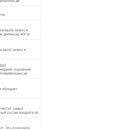
идопропил ди
ела.
рем-мыло нежно и
м. дипенсер 400 м
ем-мыло нежно и
ine)
придавая ощущение
успокаивающее де
и обладает
очистит самые
ный состав продукта пр
от. Это позволило