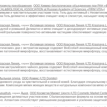
Формула преображения,
OOO Химико-биологическое объединение при РАН «
AL&BIOLOGICAL ASSOCIATION at Russian Academy of Sciences «FIRM VITA»)
вимыми и чувствительными участками тела. Гель-душ интимный с Неовитино
ка Гель деликатно и эффективно очищает кожу и слизистую, насыщает кожу 
,
Красная Линия
Интимная гигиена,
OOO Красная Линия (LTD Krasnaya L
серия
дулой и ромашкой Деликатно и мягко очищает и дезодорирует интимные учас
монейтральными поверхностно-активными частицами обеспечивают надежную
,
Красная Линия
Интимная гигиена,
OOO Красная Линия (LTD Krasnaya L
серия
тические» дни с экстрактом каркаде содержит BioEcolia®-инновационный ко
тие патогенной микрофлоры, восстанавливает естественную микрофлору, со
,
Красная Линия
Интимная гигиена,
OOO Красная Линия (LTD Krasnaya L
серия
лом австралийского чайного дерева содержит BioEcolia®-инновационный ком
тие патогенной микрофлоры, восстанавливает естественную микрофлору, со
Мыльная опера,
ООО Домикс (LTD Domiks)
невного ухода за чувствительной и нежной кожей. Благодаря специальному с
ми. Композиция мягких моющих веществ и натуральных компонентов мягко о
,
quafruit
Дыня,
ООО Косметик Маркет Центр (LTD Cosmetic Market Cente
серия
чищения деликатных участков кожи. Сбалансированная формула на основе м
ивно. Аллантоин способствует уменьшению раздражения и усилению защитно