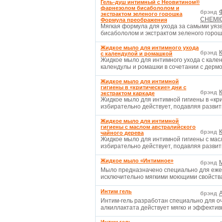
Гель-душ интимный с Неовитином®
фарнезолом бисабололом и
брэнд
экстрактом зеленого горошка
CHEMIC
Формула преображения
Мягкая формула для ухода за самыми уяз
бисабололом и экстрактом зеленого горош
Жидкое мыло для интимного ухода
брэнд
с календулой и ромашкой
Жидкое мыло для интимного ухода с кален
календулы и ромашки в сочетании с дер
Жидкое мыло для интимной
гигиены в «критические» дни с
брэнд
экстрактом каркаде
Жидкое мыло для интимной гигиены в «кри
избирательно действует, подавляя разви
Жидкое мыло для интимной
гигиены с маслом австралийского
брэнд
чайного дерева
Жидкое мыло для интимной гигиены с мас
избирательно действует, подавляя разви
Жидкое мыло «Интимное»
брэнд
Мыло предназначено специально для ежед
исключительно мягкими моющими свойства
Интим гель
A
брэнд
Интим-гель разработан специально для о
алкиллактата действует мягко и эффект