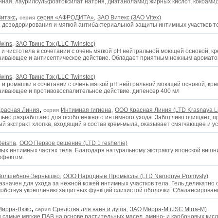
енная, лаурилсульфоэтоксилат натрия, диэтаноламид жирных кислот, кокоам
,
Витэкс
серия «АФРОДИТА»,
ЗАО Витекс (ЗАО Vitex)
серия
 дезодорирования и мягкой антибактериальной защиты интимных участков т
wins,
ЗАО Твинс Тэк (LLC Twinstec)
и чистотела в сочетании с очень мягкой рН нейтральной моющей основой, к
каивающее и антисептическое действие. Обладает приятным нежным аромато
wins,
ЗАО Твинс Тэк (LLC Twinstec)
 и ромашки в сочетании с очень мягкой рН нейтральной моющей основой, кр
каивающее и противовоспалительное действие. дипенсер 400 мл
,
Красная Линия
Интимная гигиена,
OOO Красная Линия (LTD Krasnaya L
серия
ьно разработано для особо нежного интимного ухода. Заботливо очищает, 
ый экстракт хлопка, входящий в состав крем-мыла, оказывает смягчающее и 
eisha,
ООО Первое решение (LTD 1 reshenie)
ых интимных частях тела. Благодаря натуральному экстракту японской вишн
ффектом.
Волшебное Зернышко,
OOO Народные Промыслы (LTD Narodnye Promysly)
значен для ухода за нежной кожей интимных участков тела. Гель деликатно 
особствуя укреплению защитных функций слизистой оболочки. Сбалансирован
,
Мирра-Люкс
Средства для ванн и душа,
ЗАО Мирра-М (JSC Mirra-M)
серия
самые мягкие ПАВ на основе растительных масел, амино- и карбоновых кисл