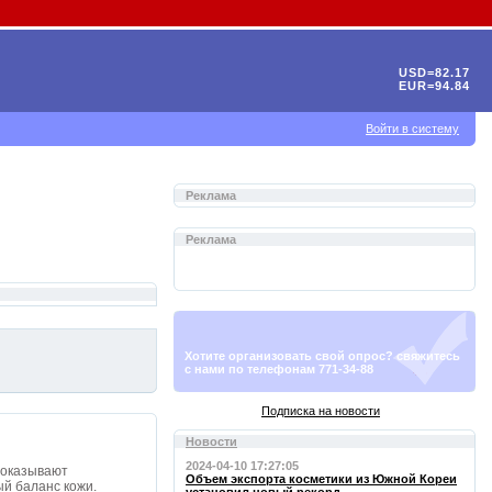
USD=82.17
EUR=94.84
Войти в систему
Реклама
Реклама
Хотите организовать свой опрос? свяжитесь
с нами по телефонам 771-34-88
Подписка на новости
Новости
2024-04-10 17:27:05
 оказывают
Объем экспорта косметики из Южной Кореи
й баланс кожи.