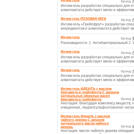
Интим гель
A
брэнд
Интим-гель разработан специально для о
алкиллактата действует мягко и эффект
Интим гель РОЗОВАЯ НЕГА
A
брэнд
Интим-гель «Грейпфрут» разработан спец
ингредиентов и алкиллактата действует 
Интим-гель
брэнд
Разновидности: 1. Антибактериальный 2.
Интим-гель
A
брэнд
Интим-гель разработан специально для о
алкиллактата действует мягко и эффект
Интим-гель
A
брэнд
Интим-гель разработан специально для о
алкиллактата действует мягко и эффект
Интим-гель ИДЕАЛЪ с маслом
бергамота и грейпфрута С запахом
натуральных эфирных масел
а
брэнд
бергамота и грейпфрута
Анотация: благодаря комплексу веществ, 
очищенная, лаурилсульфоэтоксилат натри
Интим-гель ИдеалЪ с маслом
чайного дерева С запахом
натурального масла чайного
а
брэнд
дерева.
Анотация: масло чайного дерева обладае