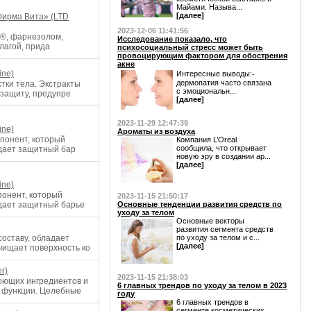
Майами. Называ...
[далее]
Фирма Вита» (LTD
2023-12-06 11:41:56
м®, фарнезолом,
Исследование показало, что
влагой, прида
психосоциальный стресс может быть
провоцирующим фактором для обострения
акне
ine)
Интересные выводы:⁃
дермопатия часто связана
тки тела. Экстракты
с эмоциональн...
 защиту, предупре
[далее]
2023-11-29 12:47:39
ine)
Ароматы из воздуха
мпонент, который
Компания L’Oreal
сообщила, что открывает
здает защитный бар
новую эру в создании ар...
[далее]
ine)
понент, который
2023-11-15 21:50:17
здает защитный барье
Основные тенденции развития средств по
уходу за телом
Основные векторы
развития сегмента средств
оставу, обладает
по уходу за телом и с...
[далее]
чищает поверхность ко
r)
2023-11-15 21:38:03
оющих ингредиентов и
6 главных трендов по уходу за телом в 2023
й функции. Целебные
году
6 главных трендов в
сегменте косметических