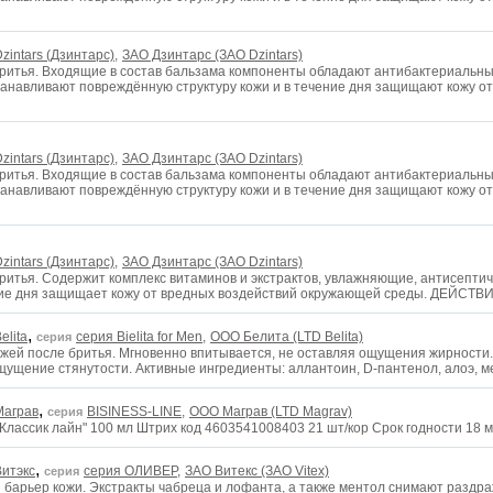
zintars (Дзинтарс),
ЗАО Дзинтарс (ЗАО Dzintars)
бритья. Входящие в состав бальзама компоненты обладают антибактериальны
анавливают повреждённую структуру кожи и в течение дня защищают кожу от
zintars (Дзинтарс),
ЗАО Дзинтарс (ЗАО Dzintars)
бритья. Входящие в состав бальзама компоненты обладают антибактериальны
анавливают повреждённую структуру кожи и в течение дня защищают кожу от
zintars (Дзинтарс),
ЗАО Дзинтарс (ЗАО Dzintars)
ритья. Cодержит комплекс витаминов и экстрактов, увлажняющие, антисептич
ие дня защищает кожу от вредных воздействий окружающей среды. ДЕЙСТВИ
,
elita
серия Bielita for Men,
OOO Белита (LTD Belita)
серия
ожей после бритья. Мгновенно впитывается, не оставляя ощущения жирности.
щущение стянутости. Активные ингредиенты: аллантоин, D-пантенол, алоэ, 
,
Маграв
BISINESS-LINE,
OOO Маграв (LTD Magrav)
серия
Классик лайн" 100 мл Штрих код 4603541008403 21 шт/кор Срок годности 18 
,
Витэкс
серия ОЛИВЕР,
ЗАО Витекс (ЗАО Vitex)
серия
 барьер кожи. Экстракты чабреца и лофанта, а также ментол снимают раздра