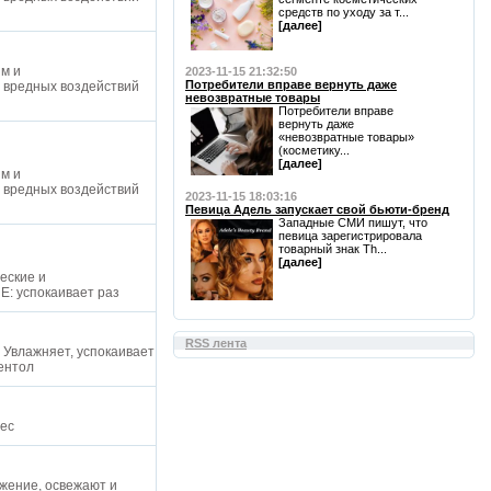
средств по уходу за т...
[далее]
м и
2023-11-15 21:32:50
Потребители вправе вернуть даже
 вредных воздействий
невозвратные товары
Потребители вправе
вернуть даже
«невозвратные товары»
(косметику...
[далее]
м и
 вредных воздействий
2023-11-15 18:03:16
Певица Адель запускает свой бьюти-бренд
Западные СМИ пишут, что
певица зарегистрировала
товарный знак Th...
[далее]
еские и
Е: успокаивает раз
RSS лента
 Увлажняет, успокаивает
ментол
мес
жение, освежают и