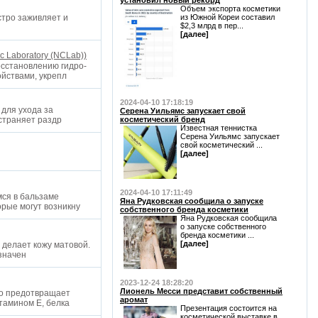
установил новый рекорд
Объем экспорта косметики
стро заживляет и
из Южной Кореи составил
$2,3 млрд в пер...
[далее]
 Laboratory (NCLab))
осстановлению гидро-
ойствами, укрепл
2024-04-10 17:18:19
для ухода за
Серена Уильямс запускает свой
устраняет раздр
косметический бренд
Известная теннистка
Серена Уильямс запускает
свой косметический ...
[далее]
2024-04-10 17:11:49
мся в бальзаме
Яна Рудковская сообщила о запуске
орые могут возникну
собственного бренда косметики
Яна Рудковская сообщила
о запуске собственного
бренда косметики ...
[далее]
 делает кожу матовой.
азначен
2023-12-24 18:28:20
Лионель Месси представит собственный
то предотвращает
аромат
тамином Е, белка
Презентация состоится на
косметической выставке в