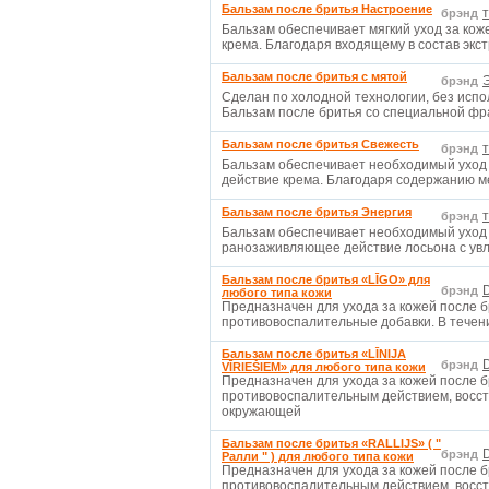
Бальзам после бритья Настроение
брэнд
Бальзам обеспечивает мягкий уход за кож
крема. Благодаря входящему в состав экс
Бальзам после бритья с мятой
брэнд
Сделан по холодной технологии, без испо
Бальзам после бритья со специальной фр
Бальзам после бритья Свежесть
брэнд
Бальзам обеспечивает необходимый уход 
действие крема. Благодаря содержанию 
Бальзам после бритья Энергия
брэнд
Бальзам обеспечивает необходимый уход з
ранозаживляющее действие лосьона с увл
Бальзам после бритья «LĪGO» для
D
брэнд
любого типа кожи
Предназначен для ухода за кожей после б
противовоспалительные добавки. В течен
Бальзам после бритья «LĪNIJA
D
брэнд
VĪRIEŠIEM» для любого типа кожи
Предназначен для ухода за кожей после 
противовоспалительным действием, восст
окружающей
Бальзам после бритья «RALLIJS» ( "
D
брэнд
Ралли " ) для любого типа кожи
Предназначен для ухода за кожей после 
противовоспалительным действием, восст