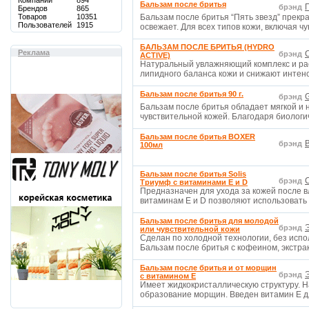
Компаний
894
Бальзам после бритья
брэнд
Брендов
865
Товаров
10351
Бальзам после бритья “Пять звезд” прекр
Пользователей
1915
освежает. Для всех типов кожи, включая ч
БАЛЬЗАМ ПОСЛЕ БРИТЬЯ (HYDRO
Реклама
C
брэнд
ACTIVE)
Натуральный увлажняющий комплекс и рас
липидного баланса кожи и снижают интенс
Бальзам после бритья 90 г.
G
брэнд
Бальзам после бритья обладает мягкой и
чувствительной кожей. Благодаря биологи
Бальзам после бритья BOXER
брэнд
100мл
Бальзам после бритья Solis
брэнд
Триумф с витаминами Е и D
Предназначен для ухода за кожей после в
витаминам E и D позволяют использовать 
Бальзам после бритья для молодой
брэнд
или чувствительной кожи
Сделан по холодной технологии, без испо
Бальзам после бритья с кофеином, экстра
Бальзам после бритья и от морщин
брэнд
с витамином Е
Имеет жидкокристаллическую структуру. 
образование морщин. Введен витамин Е д