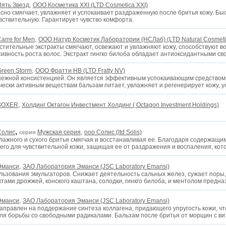
Пять Звезд,
OOO Косметика XXI (LTD Cosmetica XXI)
асно смягчает, увлажняет и успокаивает раздраженную после бритья кожу. Бы
увствительную. Гарантирует чувство комфорта.
arre for Men,
ООО Натур Косметик Лаборатории (НСЛаб) (LTD Natural Cosmetic
тительные экстракты смягчают, освежают и увлажняют кожу, способствуют в
ивность роста волос. Экстракт гингко билоба обладает антиоксидантными св
reen Storm,
ООО Фратти НВ (LTD Fratty NV)
 нежной консистенцией. Он является эффективным успокаивающим средством 
чески активным веществам бальзам питает, увлажняет и регенерирует кожу, 
BOXER,
Холдинг Октагон Инвестмент Холдинг ( Octagon Investment Holdings)
,
Солис
Мужская серия,
ооо Солис (ltd Solis)
серия
лажного и сухого бритья смягчая и восстанавливая ее. Благодаря содержащи
его для чувствительной кожи, защищая ее от раздражения и воспаления, кот
Эманси,
ЗАО Лаборатория Эманси (JSC Laboratory Emansi)
льзования эмульгаторов. Снижает деятельность сальных желез, сужает поры,
ктами дрожжей, конского каштана, солодки, гинкго билоба, и ментолом предн
Эманси,
ЗАО Лаборатория Эманси (JSC Laboratory Emansi)
Направлен на поддержание синтеза коллагена, придающего упругость кожи, ч
ля борьбы со свободными радикалами. Бальзам после бритья от морщин с ви