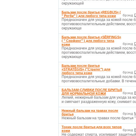
окружающей
Бальзам после бритья «REGBIJS» (
D
брэнд
" Регби" ) для любого типа кожи
Предназначен для ухода за кожей после 
противовоспалительным действием, восст
окружающе
Бальзам после бритья «SĒRFINGS»
( " Серфинг" ) для любого типа
D
брэнд
кожи
Предназначен для ухода за кожей после 
противовоспалительным действием, восст
окружающе
Бальзам после бритья
«STRATĒĢIS» ("Стратег") для
D
брэнд
любого типа кожи
Предназначен для ухода за кожей после б
противовоспалительные добавки. В течен
БАЛЬЗАМ-СЛИВКИ ПОСЛЕ БРИТЬЯ
B
брэнд
ДЛЯ НОРМАЛЬНОЙ КОЖИ
Легкий, нежирный бальзам для ухода за к
и смягчает раздраженную кожу, снимает о
Нежный бальзам на травах после
брэнд
бритья
Нежный бальзам на травах после бритья "
Тоник после бритья для всех типов
брэнд
кожи
Не содержат спирта, усиливают защитный