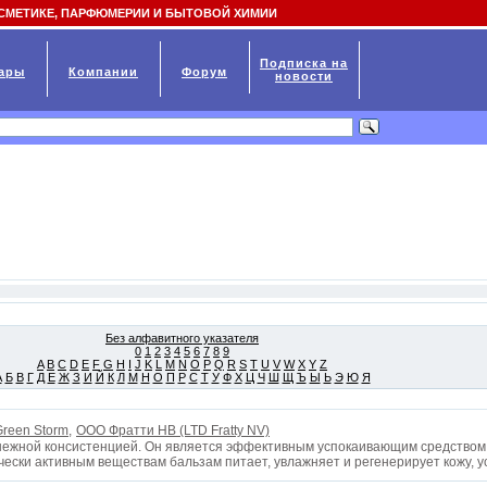
СМЕТИКЕ, ПАРФЮМЕРИИ И БЫТОВОЙ ХИМИИ
Подписка на
ары
Компании
Форум
новости
Без алфавитного указателя
0
1
2
3
4
5
6
7
8
9
A
B
C
D
E
F
G
H
I
J
K
L
M
N
O
P
Q
R
S
T
U
V
W
X
Y
Z
А
Б
В
Г
Д
Е
Ж
З
И
Й
К
Л
М
Н
О
П
Р
С
Т
У
Ф
Х
Ц
Ч
Ш
Щ
Ъ
Ы
Ь
Э
Ю
Я
reen Storm,
ООО Фратти НВ (LTD Fratty NV)
 нежной консистенцией. Он является эффективным успокаивающим средством 
чески активным веществам бальзам питает, увлажняет и регенерирует кожу, 