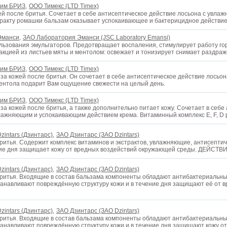
тим БРИЗ,
OOO Тимекс (LTD Timex)
ей после бритья. Сочетает в себе антисептическое действие лосьона с увл
тракту ромашки бальзам оказывает успокаивающее и бактерицидное действие
Эманси,
ЗАО Лаборатория Эманси (JSC Laboratory Emansi)
льзования эмульгаторов. Предотвращает воспаления, стимулирует работу го
акцией из листьев мяты и ментолом: освежает и тонизирует снимает раздра
тим БРИЗ,
OOO Тимекс (LTD Timex)
за кожей после бритья. Он сочетает в себе антисептическое действие лосьо
ментола подарит Вам ощущение свежести на целый день.
тим БРИЗ,
OOO Тимекс (LTD Timex)
а кожей после бритья, а также дополнительно питает кожу. Сочетает в себе
ажняющим и успокаивающим действием крема. Витаминный комплекс E, F, D 
zintars (Дзинтарс),
ЗАО Дзинтарс (ЗАО Dzintars)
ритья. Cодержит комплекс витаминов и экстрактов, увлажняющие, антисептич
ие дня защищает кожу от вредных воздействий окружающей среды. ДЕЙСТВИ
zintars (Дзинтарс),
ЗАО Дзинтарс (ЗАО Dzintars)
бритья. Входящие в состав бальзама компоненты обладают антибактериальны
анавливают повреждённую структуру кожи и в течение дня защищают её от 
zintars (Дзинтарс),
ЗАО Дзинтарс (ЗАО Dzintars)
бритья. Входящие в состав бальзама компоненты обладают антибактериальны
анавливают повреждённую структуру кожи и в течение дня защищают кожу от