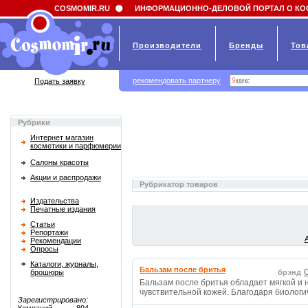
Field 'news_title' doesn't have a default value
COSMOMIR.RU
ИНФОРМАЦИОННО-ДЕЛОВОЙ ПОРТАЛ О КО
Производители
Бренды
Тов
рекомендовать партнеру
Подать заявку
Рубрики
Интернет магазин
косметики и парфюмерии
Салоны красоты
Акции и распродажи
Рубрикатор товаров
Издательства
Печатные издания
Статьи
Репортажи
Рекомендации
Опросы
Каталоги, журналы,
Бальзам после бритья
G
брошюры
брэнд
Бальзам после бритья обладает мягкой и
чувствительной кожей. Благодаря биологи
Зарегистрировано: