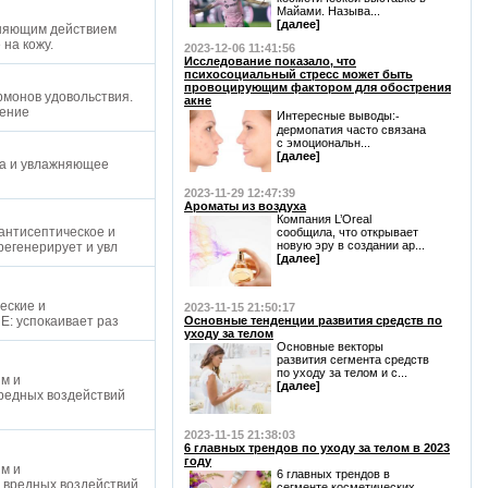
Майами. Называ...
[далее]
ажняющим действием
 на кожу.
2023-12-06 11:41:56
Исследование показало, что
психосоциальный стресс может быть
провоцирующим фактором для обострения
рмонов удовольствия.
акне
жение
Интересные выводы:⁃
дермопатия часто связана
с эмоциональн...
[далее]
на и увлажняющее
2023-11-29 12:47:39
Ароматы из воздуха
Компания L’Oreal
 антисептическое и
сообщила, что открывает
новую эру в создании ар...
регенерирует и увл
[далее]
еские и
2023-11-15 21:50:17
Е: успокаивает раз
Основные тенденции развития средств по
уходу за телом
Основные векторы
развития сегмента средств
по уходу за телом и с...
м и
[далее]
вредных воздействий
2023-11-15 21:38:03
6 главных трендов по уходу за телом в 2023
году
м и
6 главных трендов в
 вредных воздействий
сегменте косметических