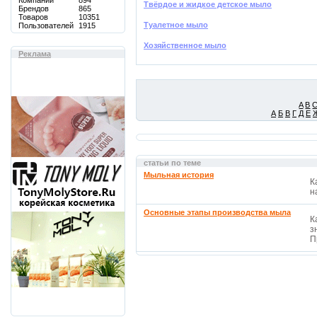
Компаний
894
Твёрдое и жидкое детское мыло
Брендов
865
Товаров
10351
Туалетное мыло
Пользователей
1915
Хозяйственное мыло
Реклама
A
B
А
Б
В
Г
Д
Е
статьи по теме
Мыльная история
К
н
Основные этапы производства мыла
К
з
П