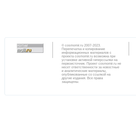
© cosmomir.ru 2007-2023.
Перепечатка и копирование
информационных материалов с
проекта cosmomir.ru возможна при
установке активной гиперссылки на
первоисточник. Проект cosmomir.ru не
несет ответственности за новостные
и аналитические материалы,
опубликованные со ссылкой на
другие издания. Все права
защищены.