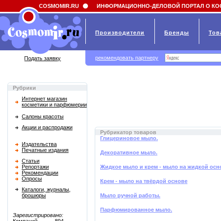
Field 'news_title' doesn't have a default value
COSMOMIR.RU
ИНФОРМАЦИОННО-ДЕЛОВОЙ ПОРТАЛ О КО
Производители
Бренды
Тов
рекомендовать партнеру
Подать заявку
Рубрики
Интернет магазин
косметики и парфюмерии
Салоны красоты
Акции и распродажи
Рубрикатор товаров
Глицериновое мыло.
Издательства
Печатные издания
Декоративное мыло.
Статьи
Репортажи
Жидкое мыло и крем - мыло на жидкой осн
Рекомендации
Опросы
Крем - мыло на твёрдой основе
Каталоги, журналы,
брошюры
Мыло ручной работы.
Парфюмированное мыло.
Зарегистрировано: