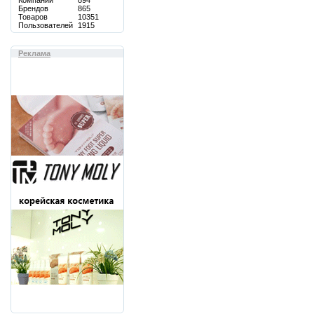
Компаний
894
Брендов
865
Товаров
10351
Пользователей
1915
Реклама