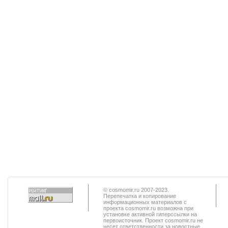
© cosmomir.ru 2007-2023.
Перепечатка и копирование
информационных материалов с
проекта cosmomir.ru возможна при
установке активной гиперссылки на
первоисточник. Проект cosmomir.ru не
несет ответственности за новостные