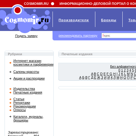
Field 'news_title' doesn't have a default value
COSMOMIR.RU
ИНФОРМАЦИОННО-ДЕЛОВОЙ ПОРТАЛ О КО
Производители
Бренды
Тов
рекомендовать партнеру
Подать заявку
Рубрики
Печатные издания
Интернет магазин
косметики и парфюмерии
Без алфавитного
0
1
2
3
4
5
Салоны красоты
A
B
C
D
E
F
G
H
I
J
K
L
M
N
А
Б
В
Г
Д
Е
Ж
З
И
Й
К
Л
М
Н
О
П
Р
С
Акции и распродажи
Издательства
Печатные издания
Статьи
Репортажи
Рекомендации
Опросы
Каталоги, журналы,
брошюры
Зарегистрировано: