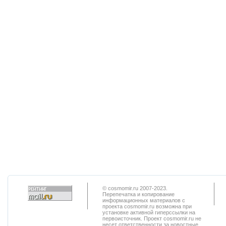
© cosmomir.ru 2007-2023.
Перепечатка и копирование
информационных материалов с
проекта cosmomir.ru возможна при
установке активной гиперссылки на
первоисточник. Проект cosmomir.ru не
несет ответственности за новостные