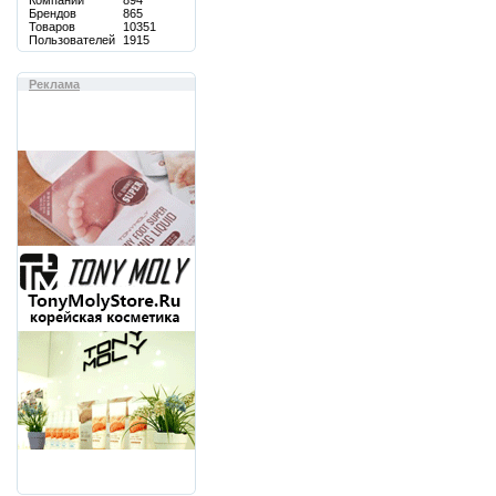
Компаний
894
Брендов
865
Товаров
10351
Пользователей
1915
Реклама