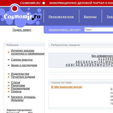
Field 'news_title' doesn't have a default value
COSMOMIR.RU
ИНФОРМАЦИОННО-ДЕЛОВОЙ ПОРТАЛ О КО
Производители
Бренды
Тов
рекомендовать партнеру
Подать заявку
Рубрики
Рубрикатор товаров
Интернет магазин
косметики и парфюмерии
Без алфавитного
0
1
2
3
4
5
Салоны красоты
A
B
C
D
E
F
G
H
I
J
K
L
M
N
А
Б
В
Г
Д
Е
Ж
З
И
Й
К
Л
М
Н
О
П
Р
С
Акции и распродажи
Издательства
Печатные издания
Статьи
статьи по теме
Репортажи
В чём выносим мусор
Рекомендации
В
Опросы
н
м
Каталоги, журналы,
м
брошюры
п
Зарегистрировано: