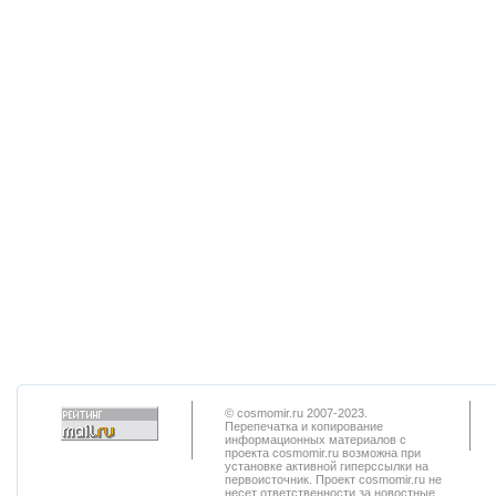
© cosmomir.ru 2007-2023.
Перепечатка и копирование
информационных материалов с
проекта cosmomir.ru возможна при
установке активной гиперссылки на
первоисточник. Проект cosmomir.ru не
несет ответственности за новостные