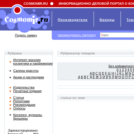
Field 'news_title' doesn't have a default value
COSMOMIR.RU
ИНФОРМАЦИОННО-ДЕЛОВОЙ ПОРТАЛ О КО
Производители
Бренды
Тов
рекомендовать партнеру
Подать заявку
Рубрики
Рубрикатор товаров
Интернет магазин
косметики и парфюмерии
Без алфавитного
0
1
2
3
4
5
Салоны красоты
A
B
C
D
E
F
G
H
I
J
K
L
M
N
А
Б
В
Г
Д
Е
Ж
З
И
Й
К
Л
М
Н
О
П
Р
С
Акции и распродажи
Издательства
Печатные издания
Статьи
статьи по теме
Репортажи
Рекомендации
Опросы
Каталоги, журналы,
брошюры
Зарегистрировано: