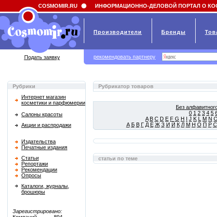
Field 'news_title' doesn't have a default value
COSMOMIR.RU
ИНФОРМАЦИОННО-ДЕЛОВОЙ ПОРТАЛ О КО
Производители
Бренды
Тов
рекомендовать партнеру
Подать заявку
Рубрики
Рубрикатор товаров
Интернет магазин
косметики и парфюмерии
Без алфавитного
0
1
2
3
4
5
Салоны красоты
A
B
C
D
E
F
G
H
I
J
K
L
M
N
А
Б
В
Г
Д
Е
Ж
З
И
Й
К
Л
М
Н
О
П
Р
С
Акции и распродажи
Издательства
Печатные издания
Статьи
статьи по теме
Репортажи
Рекомендации
Опросы
Каталоги, журналы,
брошюры
Зарегистрировано: