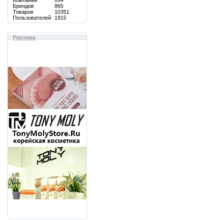
Компаний
894
Брендов
865
Товаров
10351
Пользователей
1915
Реклама