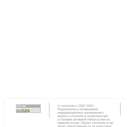
© cosmomir.ru 2007-2023.
Перепечатка и копирование
информационных материалов с
проекта cosmomir.ru возможна при
установке активной гиперссылки на
первоисточник. Проект cosmomir.ru не
несет ответственности за новостные