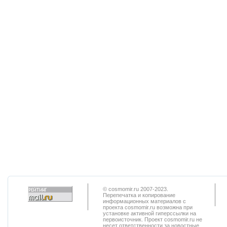
© cosmomir.ru 2007-2023.
Перепечатка и копирование
информационных материалов с
проекта cosmomir.ru возможна при
установке активной гиперссылки на
первоисточник. Проект cosmomir.ru не
несет ответственности за новостные