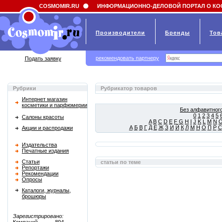
Field 'news_title' doesn't have a default value
COSMOMIR.RU
ИНФОРМАЦИОННО-ДЕЛОВОЙ ПОРТАЛ О КО
Производители
Бренды
Тов
рекомендовать партнеру
Подать заявку
Рубрики
Рубрикатор товаров
Интернет магазин
косметики и парфюмерии
Без алфавитного
0
1
2
3
4
5
Салоны красоты
A
B
C
D
E
F
G
H
I
J
K
L
M
N
А
Б
В
Г
Д
Е
Ж
З
И
Й
К
Л
М
Н
О
П
Р
С
Акции и распродажи
Издательства
Печатные издания
Статьи
статьи по теме
Репортажи
Рекомендации
Опросы
Каталоги, журналы,
брошюры
Зарегистрировано: