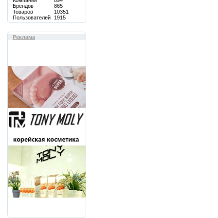
Компаний
894
Брендов
865
Товаров
10351
Пользователей
1915
Реклама