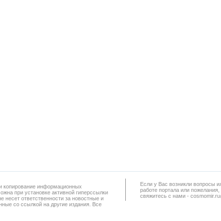
Если у Вас возникли вопросы и
а и копирование информационных
работe портала или пожелания,
можна при установке активной гиперссылки
свяжитесь с нами - cosmomir.r
не несет ответственности за новостные и
ные со ссылкой на другие издания. Все