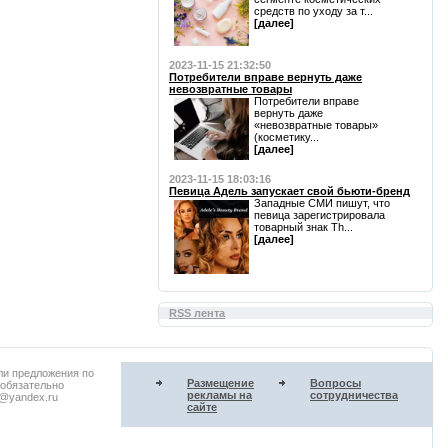
средств по уходу за т...
[далее]
2023-11-15 21:32:50
Потребители вправе вернуть даже
невозвратные товары
Потребители вправе
вернуть даже
«невозвратные товары»
(косметику...
[далее]
2023-11-15 18:03:16
Певица Адель запускает свой бьюти-бренд
Западные СМИ пишут, что
певица зарегистрировала
товарный знак Th...
[далее]
RSS лента
ли предложения по
Размещение
Вопросы
 обязательно
рекламы на
сотрудничества
u@yandex.ru
сайте