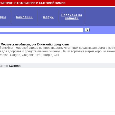
СМЕТИКЕ, ПАРФЮМЕРИИ И БЫТОВОЙ ХИМИИ
Подписка на
ары
Компании
Форум
новости
 Московская область, р-н Клинский, город
Клин
t Benckiser - мировой лидер по производству чистящих средств для дома и ве
в для здоровья и средств личной гигиены. Наши торговые марки хорошо знак
anish, Calgon, Calgonit, Tiret, Harpic, Cilli
вание:
Calgonit