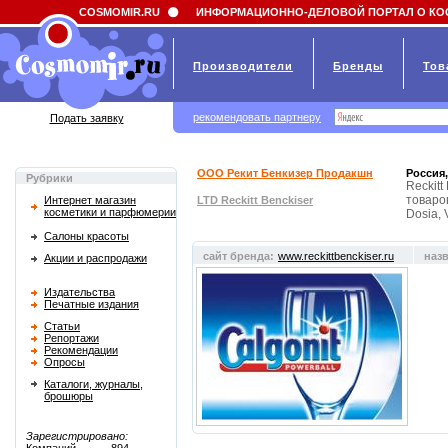
Field 'news_title' doesn't have a default value
COSMOMIR.RU
ИНФОРМАЦИОННО-ДЕЛОВОЙ ПОРТАЛ О КО
Производители
Бренды
Тов
рекомендовать партнеру
Подать заявку
ООО Рекит Бенкизер Продакшн
Россия,
Рубрики
Reckit
товаро
Интернет магазин
LTD Reckitt Benckiser
косметики и парфюмерии
Dosia, V
Салоны красоты
сайт бренда:
www.reckittbenckiser.ru
наз
Акции и распродажи
Издательства
Печатные издания
Статьи
Репортажи
Рекомендации
Опросы
Каталоги, журналы,
брошюры
Зарегистрировано: