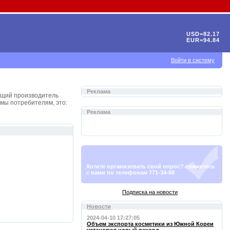
USD=82.17
EUR=94.84
Войти в систему
Реклама
дущий производитель
омы потребителям, это:
Реклама
Хотите организовать свой опрос? свяжитесь
с нами по телефонам 771-34-88
Подписка на новости
Новости
2024-04-10 17:27:05
Объем экспорта косметики из Южной Кореи