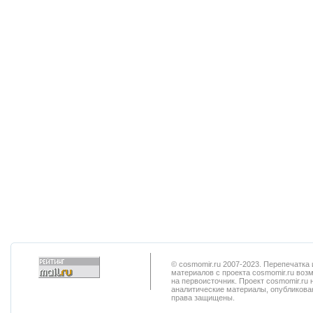
© cosmomir.ru 2007-2023. Перепечатк
материалов с проекта cosmomir.ru воз
на первоисточник. Проект cosmomir.ru 
аналитические материалы, опубликован
права защищены.