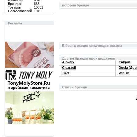
Компаний
894
Брендов
865
история бренда
Товаров
10351
Пользователей
1915
Реклама
В брэнд входят следующие товары
Другие брэнды производителя
Airwark
Calgon
Clearasil
Dosia (Дос
Tiret
Vanish
Статьи бренда