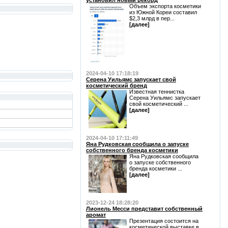
установил новый рекорд
Объем экспорта косметики
из Южной Кореи составил
$2,3 млрд в пер...
[далее]
2024-04-10 17:18:19
Серена Уильямс запускает свой
косметический бренд
Известная теннистка
Серена Уильямс запускает
свой косметический ...
[далее]
2024-04-10 17:11:49
Яна Рудковская сообщила о запуске
собственного бренда косметики
Яна Рудковская сообщила
о запуске собственного
бренда косметики ...
[далее]
2023-12-24 18:28:20
Лионель Месси представит собственный
аромат
Презентация состоится на
косметической выставке в