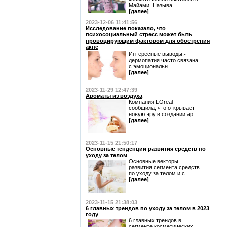
Майами. Называ...
[далее]
2023-12-06 11:41:56
Исследование показало, что
психосоциальный стресс может быть
провоцирующим фактором для обострения
акне
Интересные выводы:⁃
дермопатия часто связана
с эмоциональн...
[далее]
2023-11-29 12:47:39
Ароматы из воздуха
Компания L’Oreal
сообщила, что открывает
новую эру в создании ар...
[далее]
2023-11-15 21:50:17
Основные тенденции развития средств по
уходу за телом
Основные векторы
развития сегмента средств
по уходу за телом и с...
[далее]
2023-11-15 21:38:03
6 главных трендов по уходу за телом в 2023
году
6 главных трендов в
сегменте косметических