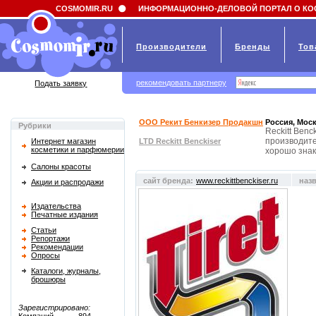
Field 'news_title' doesn't have a default value
COSMOMIR.RU
ИНФОРМАЦИОННО-ДЕЛОВОЙ ПОРТАЛ О КО
Производители
Бренды
Тов
рекомендовать партнеру
Подать заявку
ООО Рекит Бенкизер Продакшн
Россия, Мос
Рубрики
Reckitt Ben
производите
Интернет магазин
LTD Reckitt Benckiser
косметики и парфюмерии
хорошо знако
Салоны красоты
сайт бренда:
www.reckittbenckiser.ru
наз
Акции и распродажи
Издательства
Печатные издания
Статьи
Репортажи
Рекомендации
Опросы
Каталоги, журналы,
брошюры
Зарегистрировано: