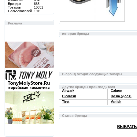
Компаний
894
Брендов
865
Товаров
10351
Пользователей
1915
Реклама
история бренда
В брэнд входят следующие товары
Другие брэнды производителя
Airwark
Calgon
Clearasil
Dosia (Дося)
Tiret
Vanish
Статьи бренда
ВЫБРАТЬ