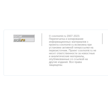
© cosmomir.ru 2007-2023.
Перепечатка и копирование
информационных материалов с
проекта cosmomir.ru возможна при
установке активной гиперссылки на
первоисточник. Проект cosmomir.ru не
несет ответственности за новостные
и аналитические материалы,
опубликованные со ссылкой на
другие издания. Все права
защищены.