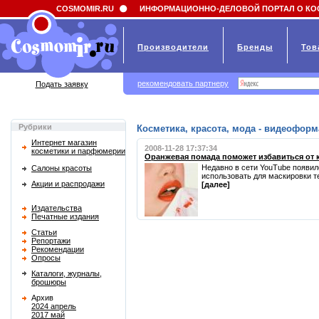
Field 'news_title' doesn't have a default value
COSMOMIR.RU
ИНФОРМАЦИОННО-ДЕЛОВОЙ ПОРТАЛ О КО
Производители
Бренды
Тов
рекомендовать партнеру
Подать заявку
Рубрики
Косметика, красота, мода - видеоформ
Интернет магазин
2008-11-28 17:37:34
косметики и парфюмерии
Оранжевая помада поможет избавиться от 
Недавно в сети YouTube появил
Салоны красоты
использовать для маскировки те
Акции и распродажи
[далее]
Издательства
Печатные издания
Статьи
Репортажи
Рекомендации
Опросы
Каталоги, журналы,
брошюры
Архив
2024 апрель
2017 май