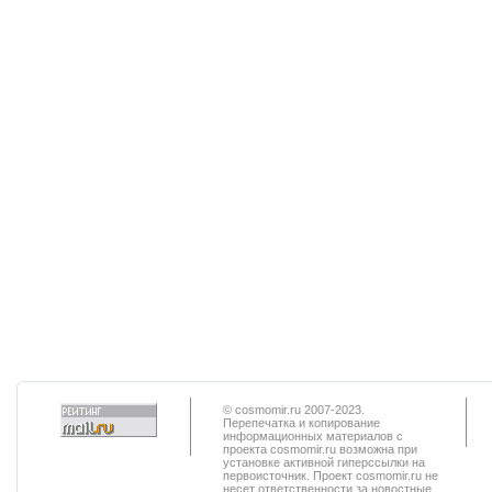
© cosmomir.ru 2007-2023.
Перепечатка и копирование
информационных материалов с
проекта cosmomir.ru возможна при
установке активной гиперссылки на
первоисточник. Проект cosmomir.ru не
несет ответственности за новостные