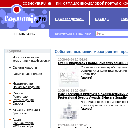
Field 'news_title' doesn't have a default value
COSMOMIR.RU
ИНФОРМАЦИОННО-ДЕЛОВОЙ ПОРТАЛ О КО
Производители
Бренды
Тов
рекомендовать партнеру
Подать заявку
Рубрики
События, выставки, мероприятия, пре
Интернет магазин
2009-01-30 20:54:07
косметики и парфюмерии
Evonik представит новый омолаживающий п
Увеличивающий выработку колл
Салоны красоты
одними из множества новых ин
Акции и распродажи
Evonik пре ...
[далее]
Издательства
Печатные издания
2009-01-28 20:09:54
Статьи
Bare Escentuals включён в окончательный 
Репортажи
Professional Beauty Awards Skincare Supplier 
Рекомендации
Bare Escentuals, поставщик бре
Опросы
стал седьмым поставщиком, кот
[далее]
Каталоги, журналы,
брошюры
Архив
2023 сентябрь
2009-01-26 16:12:45
2021 сентябрь