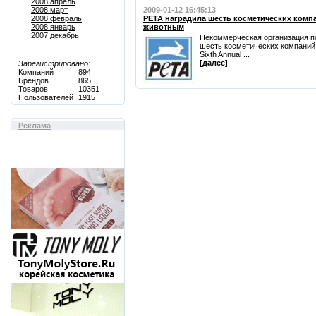
2008 апрель
2008 март
2009-01-12 16:45:13
2008 февраль
PETA наградила шесть косметических компа
2008 январь
животным
2007 декабрь
Некоммерческая организация п
шесть косметических компаний
Sixth Annual ...
[далее]
Зарегистрировано:
Компаний
894
Брендов
865
Товаров
10351
Пользователей
1915
Реклама