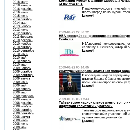
Компания Procter & Gamble завоевала четыр
2018 март
of the Year USA
2018 январь
Парфюмерно-косметический гига
2016 декабрь
шести наград на конкурсе Product
2016 июнь
[далее]
2015 июнь
2014 октябрь
2014 март
2013 ноябрь
2013 июль
2009-01-22 22:50:22
2012 октябрь
HBA проведёт конференцию, посвящённую 
2011 февраль
Ceuticals.
2010 декабрь
2010 ноябрь
HBA проведёт конференцию, п
2010 октябрь
сегменту X-Ceuticals, который 
2010 сентябрь
[далее]
2010 июнь
2010 май
2010 апрель
2010 март
2009-01-22 00:14:05
2009 ноябрь
Инаугурация Барака Обамы как повод обра
2009 октябрь
2009 сентябрь
В последние недели перед инау
2009 август
штатов Барака Обамы косметол
2009 июнь
повышенный спрос на свои услуг
2009 май
[далее]
2009 апрель
2009 март
2009 февраль
2009-01-15 05:17:43
2009 январь
Тайваньское национальное агентство по и
2008 декабрь
индустрии косметики и упаковки
2008 ноябрь
2008 октябрь
Тайваньское национальное аген
2008 сентябрь
косметической и упаковочной и
2008 август
лучших инновационных би ...
2008 июль
[далее]
2008 июнь
2008 май