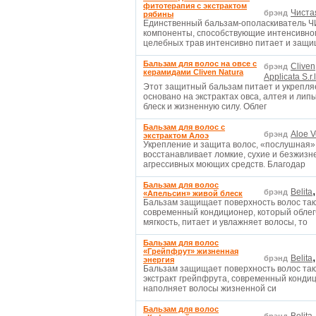
фитотерапия с экстрактом
Чиста
брэнд
рябины
Единственный бальзам-ополаскиватель
компоненты, способствующие интенсивном
целебных трав интенсивно питает и защ
Бальзам для волос на овсе с
Cliven
брэнд
керамидами Cliven Natura
Applicata S.r.l
Этот защитный бальзам питает и укрепля
основано на экстрактах овса, алтея и ли
блеск и жизненную силу. Облег
Бальзам для волос с
Aloe V
брэнд
экстрактом Алоэ
Укрепление и защита волос, «послушная»
восстанавливает ломкие, сухие и безжиз
агрессивных моющих средств. Благодар
Бальзам для волос
Belita
брэнд
«Апельсин» живой блеск
Бальзам защищает поверхность волос такж
современный кондиционер, который облегч
мягкость, питает и увлажняет волосы, то
Бальзам для волос
«Грейпфрут» жизненная
Belita
брэнд
энергия
Бальзам защищает поверхность волос такж
экстракт грейпфрута, современный кондиц
наполняет волосы жизненной си
Бальзам для волос