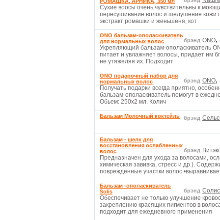
Nature
брэнд
РОМАШКА, АРНИКА, 350 мл
Сухие воосы очень чувствительны к мою
пересушивание волос и шелушение кожи г
экстракт ромашки и женьшеня, кот
ONO бальзам-ополаскиватель
,
ONO
брэнд
для нормальных волос
Укрепляющий бальзам-ополаскиватель ONO
питает и увлажняет волосы, придает им бл
не утяжеляя их. Подходит
ONO подарочный набор для
,
ONO
брэнд
нормальных волос
Получать подарки всегда приятно, особен
бальзам-ополаскиватель помогут в ежедне
Обьем: 250х2 мл. Колич
Бальзам Молочный коктейль
Сельс
брэнд
Бальзам - шелк для
восстановления ослабленных
Витэк
брэнд
волос
Предназначен для ухода за волосами, ос
химическая завивка, стресс и др.). Соде
поврежденные участки волос •выравнивае
Бальзам -ополаскиватель
Солис
брэнд
Solis
Обеспечивает не только улучшение кровос
закреплению красящих пигментов в волос
подходит для ежедневного применения