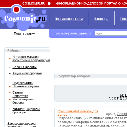
Field 'news_title' doesn't have a default value
COSMOMIR.RU
ИНФОРМАЦИОННО-ДЕЛОВОЙ ПОРТАЛ О КО
Производители
Бренды
Тов
рекомендовать партнеру
Подать заявку
Рубрики
Интернет магазин
косметики и парфюмерии
Салоны красоты
Акции и распродажи
Рубрикатор товаров
Издательства
Печатные издания
Статьи
A
B
Репортажи
А
Б
В
Г
Д
Е
Рекомендации
Опросы
Каталоги, журналы,
Compliment--Бальзам для
брошюры
Compl
брэнд
волос
Оздоравливающий комплекс Anti-Grease к
лаванды и чабреца в сочетании с экстра
Зарегистрировано:
на кожу головы, нормализуют выделение