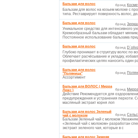
Бальзам для волос
Косме
брэнд
Бальзам для волос на козьем молоке с п
типа. Реставрирует поверхность волос, д
Бальзам для волос
Зерка
брэнд
Уникальное средство для интенсивного ух
Кремообразный бальзам обладает мягким,
Постоянное использование бальзама пр
Бальзам для волос
D`oliv
брэнд
Глубоко проникает в структуру волос по в
Облегчает расчёсывание и укладку, избав
профилактических целях наносить один р
Бальзам для волос
Полян
брэнд
"Поляница"
Ассортимент
Бальзам для ВОЛОС ( Мирра
Мирра
брэнд
Люкс )
Действие Рекомендуется для оздоровления
предупреждения и устранения перхоти. С
масляный экстракт корня лоп
Бальзам для волос Зеленый
Сельс
брэнд
чай с молоком
Бальзам Зеленый чай с молоком Увоажня
«Зеленый чай с молоком» разработан спец
экстракт зеленого чая, которые в с
Бальзам для волос Зимняя