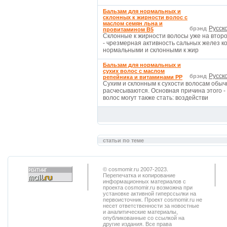
Бальзам для нормальных и
склонных к жирности волос с
маслом семян льна и
Русск
брэнд
провитамином В5
Склонные к жирности волосы уже на втор
- чрезмерная активность сальных желез к
нормальными и склонными к жир
Бальзам для нормальных и
сухих волос с маслом
Русск
брэнд
репейника и витаминами РР
Сухим и склонным к сухости волосам обычн
расчесываются. Основная причина этого 
волос могут также стать: воздействи
статьи по теме
© cosmomir.ru 2007-2023.
Перепечатка и копирование
информационных материалов с
проекта cosmomir.ru возможна при
установке активной гиперссылки на
первоисточник. Проект cosmomir.ru не
несет ответственности за новостные
и аналитические материалы,
опубликованные со ссылкой на
другие издания. Все права