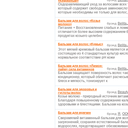
Belita
брэнд
«Кефирный»
Оздоравливающий уход за волосами всех
который содержит свободные аминокислот
которые необходимы не только для волос
Бальзам для волос «Козье
Belita
брэнд
молоко»
Питание + Восстановление слабых и ломки
отличается более высоким содержанием б
продуктах козьего целебно
Бальзам для волос «Кумыс»
Belita
брэнд
Этот мягкий кремовый бальзам является 
состоящую из 4 стандартных культур кисл
нормальное соответствие pH кожи
Бальзам для волос «Лимон-
Belita
брэнд
лайм» сила витаминов
Бальзам защищает поверхность волос такж
кондиционер, который облегчает расчесыв
блеск и мягкость, тонизирует к
Бальзам для здоровья и
Beaut
брэнд
густоты волос
Козье молоко - природный источник витам
Благодаря повышенному содержанию кальц
здоровыми и блестящими. Бальзам на коз
Бальзам для мужчин
Я,
OOO
брэнд
Сверхмягкий витаминный бальзам для вол
загрязнений, сохраняя естественный бал
водорослях, предотвращают обезвожива