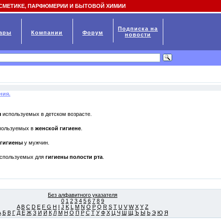
СМЕТИКЕ, ПАРФЮМЕРИИ И БЫТОВОЙ ХИМИИ
Подписка на
ары
Компании
Форум
новости
ния.
ы
используемых в детском возрасте.
спользуемых в
женской гигиене
.
гигиены
у мужчин.
спользуемых для
гигиены полости рта
.
Без алфавитного указателя
0
1
2
3
4
5
6
7
8
9
A
B
C
D
E
F
G
H
I
J
K
L
M
N
O
P
Q
R
S
T
U
V
W
X
Y
Z
А
Б
В
Г
Д
Е
Ж
З
И
Й
К
Л
М
Н
О
П
Р
С
Т
У
Ф
Х
Ц
Ч
Ш
Щ
Ъ
Ы
Ь
Э
Ю
Я