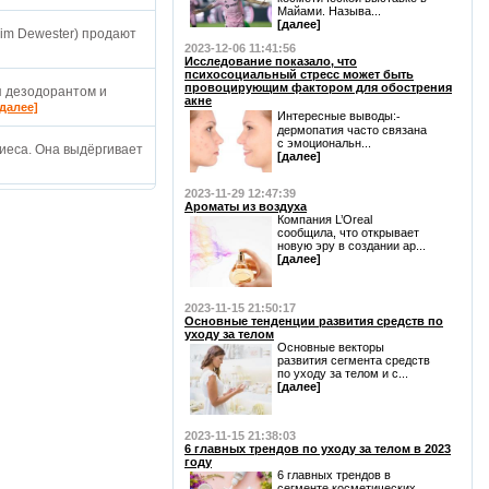
Майами. Называ...
[далее]
Kim Dewester) продают
2023-12-06 11:41:56
Исследование показало, что
психосоциальный стресс может быть
провоцирующим фактором для обострения
я дезодорантом и
акне
[далее]
Интересные выводы:⁃
дермопатия часто связана
с эмоциональн...
риеса. Она выдёргивает
[далее]
2023-11-29 12:47:39
Ароматы из воздуха
Компания L’Oreal
сообщила, что открывает
новую эру в создании ар...
[далее]
2023-11-15 21:50:17
Основные тенденции развития средств по
уходу за телом
Основные векторы
развития сегмента средств
по уходу за телом и с...
[далее]
2023-11-15 21:38:03
6 главных трендов по уходу за телом в 2023
году
6 главных трендов в
сегменте косметических