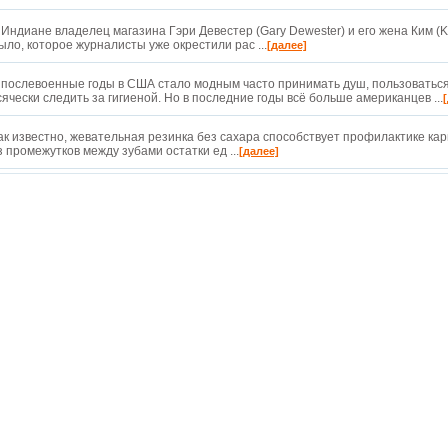
 Индиане владелец магазина Гэри Девестер (Gary Dewester) и его жена Ким (
ыло, которое журналисты уже окрестили рас ...
[далее]
 послевоенные годы в США стало модным часто принимать душ, пользоватьс
сячески следить за гигиеной. Но в последние годы всё больше американцев ...
ак известно, жевательная резинка без сахара способствует профилактике ка
з промежутков между зубами остатки ед ...
[далее]