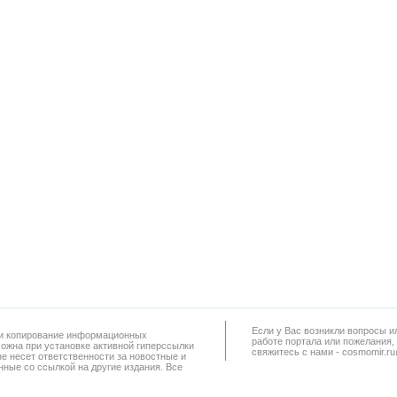
Если у Вас возникли вопросы и
а и копирование информационных
работe портала или пожелания,
можна при установке активной гиперссылки
свяжитесь с нами - cosmomir.r
не несет ответственности за новостные и
ные со ссылкой на другие издания. Все