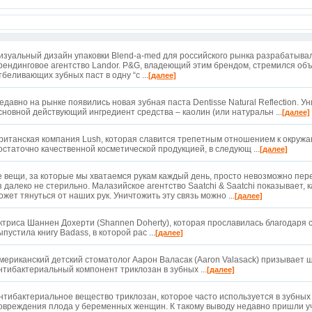
изуальный дизайн упаковки Blend-a-med для российского рынка разрабатыва
рендинговое агентство Landor. P&G, владеющий этим брендом, стремился об
тбеливающих зубных паст в одну “с ...
[далее]
едавно на рынке появились новая зубная паста Dentisse Natural Reflection. Ун
сновной действующий ингредиент средства – каолин (или натуральн ...
[далее]
ританская компания Lush, которая славится трепетным отношением к окружа
остаточно качественной косметической продукцией, в следующ ...
[далее]
е вещи, за которые мы хватаемся рукам каждый день, просто невозможно пер
з далеко не стерильно. Малазийское агентство Saatchi & Saatchi показывает, 
ожет тянуться от наших рук. Уничтожить эту связь можно ...
[далее]
ктриса Шаннен Дохерти (Shannen Doherty), которая прославилась благодаря 
ыпустила книгу Badass, в которой рас ...
[далее]
мериканский детский стоматолог Аарон Валасак (Aaron Valasack) призывает 
нтибактериальный компонент триклозан в зубных ...
[далее]
нтибактериальное вещество триклозан, которое часто используется в зубных
овреждения плода у беременных женщин. К такому выводу недавно пришли уч