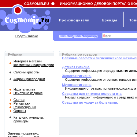
Field 'news_title' doesn't have a default value
COSMOMIR.RU
ИНФОРМАЦИОННО-ДЕЛОВОЙ ПОРТАЛ О КО
Производители
Бренды
Тов
рекомендовать партнеру
Подать заявку
Рубрики
Рубрикатор товаров
Влажные салфетки гигиенического назначе
Интернет магазин
косметики и парфюмерии
Детская гигиена.
Содержит информацию о
средствах гигиен
Салоны красоты
Женская гигиена.
Акции и распродажи
Содержит информацию о группах товаров и
Мужская гигиена.
Информация о товарах использующихся для
Издательства
Печатные издания
Средства для гигиены полости рта.
Раздел содержит информацию о
средствах
и
Статьи
Средства по уходу за больными.
Репортажи
Рекомендации
Опросы
Каталоги, журналы,
брошюры
Зарегистрировано: