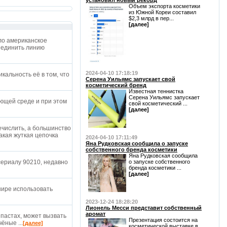
установил новый рекорд
Объем экспорта косметики
из Южной Кореи составил
$2,3 млрд в пер...
[далее]
ло американское
ъединить линию
2024-04-10 17:18:19
икальность её в том, что
Серена Уильямс запускает свой
косметический бренд
Известная теннистка
Серена Уильямс запускает
ющей среде и при этом
свой косметический ...
[далее]
ечислить, а большинство
какая жуткая цепочка
2024-04-10 17:11:49
Яна Рудковская сообщила о запуске
собственного бренда косметики
Яна Рудковская сообщила
сериалу 90210, недавно
о запуске собственного
бренда косметики ...
[далее]
шире использовать
2023-12-24 18:28:20
Лионель Месси представит собственный
аромат
 пастах, может вызвать
Презентация состоится на
ёные ...
[далее]
косметической выставке в