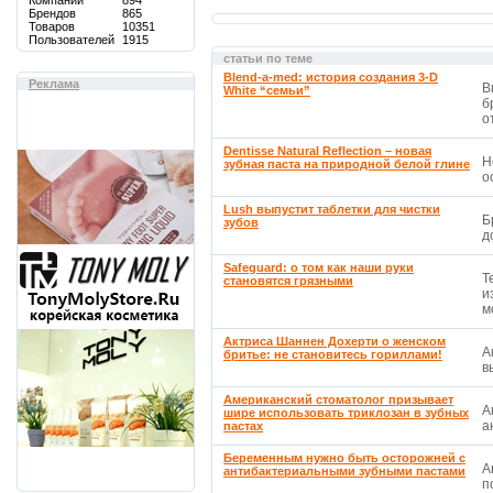
Компаний
894
Брендов
865
Товаров
10351
Пользователей
1915
статьи по теме
Blend-a-med: история создания 3-D
Реклама
В
White “семьи”
б
о
Dentisse Natural Reflection – новая
Н
зубная паста на природной белой глине
о
Lush выпустит таблетки для чистки
Б
зубов
д
Safeguard: о том как наши руки
Т
становятся грязными
и
м
Актриса Шаннен Дохерти о женском
А
бритье: не становитесь гориллами!
в
Американский стоматолог призывает
А
шире использовать триклозан в зубных
а
пастах
Беременным нужно быть осторожней с
А
антибактериальными зубными пастами
п