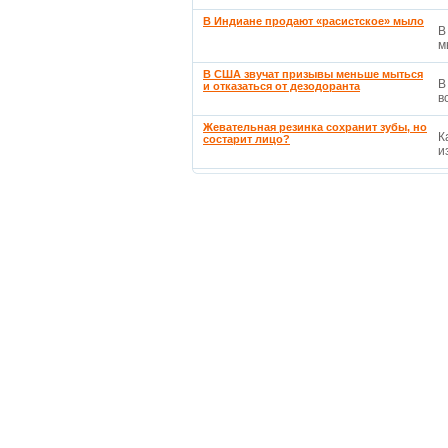
В Индиане продают «расистское» мыло
В
м
В США звучат призывы меньше мыться
В
и отказаться от дезодоранта
в
Жевательная резинка сохранит зубы, но
К
состарит лицо?
и