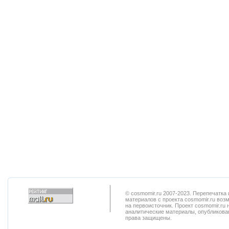
© cosmomir.ru 2007-2023. Перепечатк
материалов с проекта cosmomir.ru воз
на первоисточник. Проект cosmomir.ru 
аналитические материалы, опубликован
права защищены.