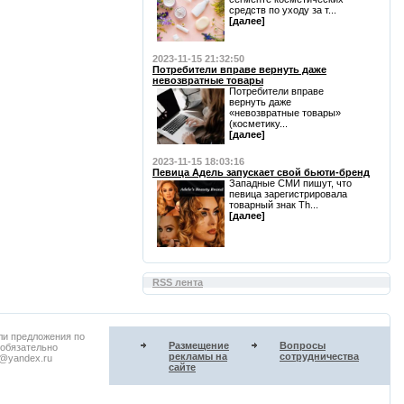
средств по уходу за т...
[далее]
2023-11-15 21:32:50
Потребители вправе вернуть даже
невозвратные товары
Потребители вправе
вернуть даже
«невозвратные товары»
(косметику...
[далее]
2023-11-15 18:03:16
Певица Адель запускает свой бьюти-бренд
Западные СМИ пишут, что
певица зарегистрировала
товарный знак Th...
[далее]
RSS лента
ли предложения по
Размещение
Вопросы
 обязательно
рекламы на
сотрудничества
u@yandex.ru
сайте