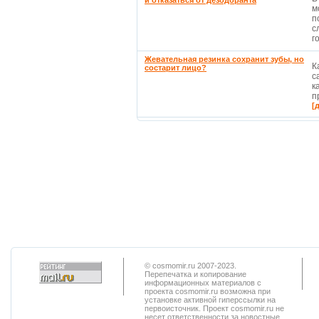
и отказаться от дезодоранта
м
п
с
г
Жевательная резинка сохранит зубы, но
К
состарит лицо?
с
к
п
[
© cosmomir.ru 2007-2023.
Перепечатка и копирование
информационных материалов с
проекта cosmomir.ru возможна при
установке активной гиперссылки на
первоисточник. Проект cosmomir.ru не
несет ответственности за новостные