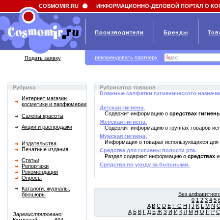
Field 'news_title' doesn't have a default value
COSMOMIR.RU
ИНФОРМАЦИОННО-ДЕЛОВОЙ ПОРТАЛ О КО
Производители
Бренды
Тов
рекомендовать партнеру
Подать заявку
Рубрики
Рубрикатор товаров
Влажные салфетки гигиенического назначе
Интернет магазин
косметики и парфюмерии
Детская гигиена.
Содержит информацию о
средствах гигиен
Салоны красоты
Женская гигиена.
Акции и распродажи
Содержит информацию о группах товаров и
Мужская гигиена.
Информация о товарах использующихся для
Издательства
Печатные издания
Средства для гигиены полости рта.
Раздел содержит информацию о
средствах
и
Статьи
Средства по уходу за больными.
Репортажи
Рекомендации
Опросы
Каталоги, журналы,
Без алфавитного
брошюры
0
1
2
3
4
5
A
B
C
D
E
F
G
H
I
J
K
L
M
N
А
Б
В
Г
Д
Е
Ж
З
И
Й
К
Л
М
Н
О
П
Р
С
Зарегистрировано: