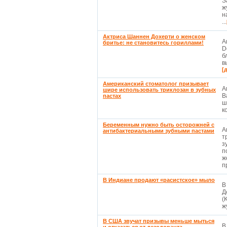
S
ж
н
...
Актриса Шаннен Дохерти о женском
А
бритье: не становитесь гориллами!
D
б
в
[
Американский стоматолог призывает
А
шире использовать триклозан в зубных
В
пастах
ш
к
Беременным нужно быть осторожней с
А
антибактериальными зубными пастами
т
з
п
ж
п
В Индиане продают «расистское» мыло
В
Д
(
ж
В США звучат призывы меньше мыться
В