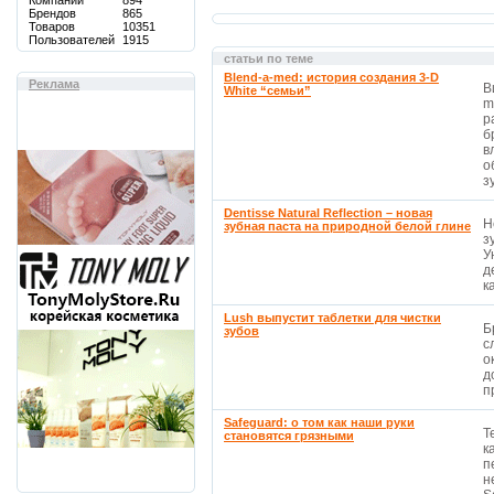
Компаний
894
Брендов
865
Товаров
10351
Пользователей
1915
статьи по теме
Blend-a-med: история создания 3-D
Реклама
В
White “семьи”
m
р
б
в
о
з
Dentisse Natural Reflection – новая
Н
зубная паста на природной белой глине
з
У
д
к
Lush выпустит таблетки для чистки
Б
зубов
с
о
д
п
Safeguard: о том как наши руки
Т
становятся грязными
к
п
н