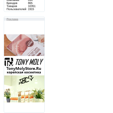
Компаний
894
Брендов
865
Товаров
10351
Пользователей
1915
Реклама