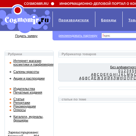
Field 'news_title' doesn't have a default value
COSMOMIR.RU
ИНФОРМАЦИОННО-ДЕЛОВОЙ ПОРТАЛ О КО
Производители
Бренды
Тов
рекомендовать партнеру
Подать заявку
Рубрики
Рубрикатор товаров
Интернет магазин
косметики и парфюмерии
Без алфавитного
0
1
2
3
4
5
Салоны красоты
A
B
C
D
E
F
G
H
I
J
K
L
M
N
А
Б
В
Г
Д
Е
Ж
З
И
Й
К
Л
М
Н
О
П
Р
С
Акции и распродажи
Издательства
Печатные издания
Статьи
статьи по теме
Репортажи
Рекомендации
Опросы
Каталоги, журналы,
брошюры
Зарегистрировано: