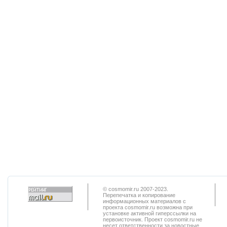
© cosmomir.ru 2007-2023.
Перепечатка и копирование
информационных материалов с
проекта cosmomir.ru возможна при
установке активной гиперссылки на
первоисточник. Проект cosmomir.ru не
несет ответственности за новостные