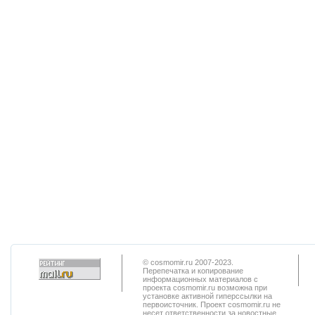
© cosmomir.ru 2007-2023.
Перепечатка и копирование
информационных материалов с
проекта cosmomir.ru возможна при
установке активной гиперссылки на
первоисточник. Проект cosmomir.ru не
несет ответственности за новостные