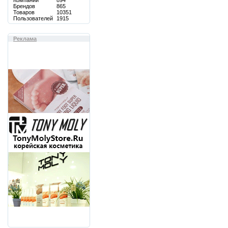
Компаний
894
Брендов
865
Товаров
10351
Пользователей
1915
Реклама