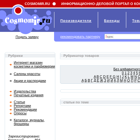
Field 'news_title' doesn't have a default value
COSMOMIR.RU
ИНФОРМАЦИОННО-ДЕЛОВОЙ ПОРТАЛ О КО
Производители
Бренды
Тов
рекомендовать партнеру
Подать заявку
Рубрики
Рубрикатор товаров
Интернет магазин
косметики и парфюмерии
Без алфавитного
0
1
2
3
4
5
Салоны красоты
A
B
C
D
E
F
G
H
I
J
K
L
M
N
А
Б
В
Г
Д
Е
Ж
З
И
Й
К
Л
М
Н
О
П
Р
С
Акции и распродажи
Издательства
Печатные издания
Статьи
статьи по теме
Репортажи
Рекомендации
Опросы
Каталоги, журналы,
брошюры
Зарегистрировано: