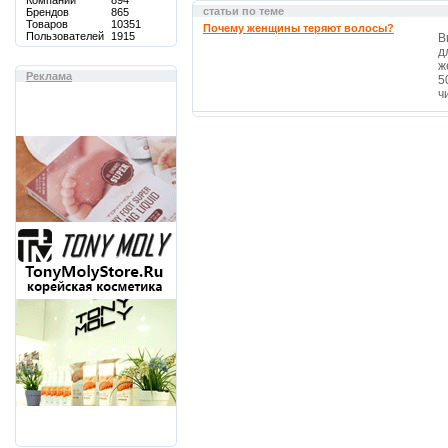
Компаний
894
статьи по теме
Брендов
865
Товаров
10351
Почему женщины теряют волосы?
Пользователей
1915
В
д
ж
Реклама
5
чи