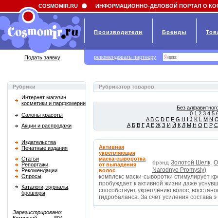
Field 'news_title' doesn't have a default value
COSMOMIR.RU
ИНФОРМАЦИОННО-ДЕЛОВОЙ ПОРТАЛ О КО
Производители
Бренды
Тов
рекомендовать партнеру
Подать заявку
Рубрики
Рубрикатор товаров
Интернет магазин
косметики и парфюмерии
Без алфавитного
0
1
2
3
4
5
Салоны красоты
A
B
C
D
E
F
G
H
I
J
K
L
M
N
А
Б
В
Г
Д
Е
Ж
З
И
Й
К
Л
М
Н
О
П
Р
С
Акции и распродажи
Издательства
Активная
Печатные издания
укрепляющая
Статьи
маска-сыворотка
Золотой Шелк,
O
брэнд
Репортажи
от выпадения
Narodnye Promysly)
Рекомендации
волос
Опросы
комплекс маски-сыворотки стимулирует к
пробуждает к активной жизни даже уснув
Каталоги, журналы,
способствует укреплению волос, восстан
брошюры
гидробаланса. За счет усиления состава э
Зарегистрировано: