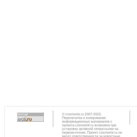
© cosmomir.ru 2007-2023.
Перепечатка и копирование
информационных материалов с
проекта cosmomir.ru возможна при
установке активной гиперссылки на
первоисточник. Проект cosmomir.ru не
несет ответственности за новостные