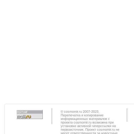
© cosmomir.ru 2007-2023.
Перепечатка и копирование
информационных материалов с
проекта cosmomir.ru возможна при
установке активной гиперссылки на
первоисточник. Проект cosmomir.ru не
несет ответственности за новостные