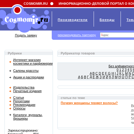
Field 'news_title' doesn't have a default value
COSMOMIR.RU
ИНФОРМАЦИОННО-ДЕЛОВОЙ ПОРТАЛ О КО
Производители
Бренды
Тов
рекомендовать партнеру
Подать заявку
Рубрики
Рубрикатор товаров
Интернет магазин
косметики и парфюмерии
Без алфавитного
0
1
2
3
4
5
Салоны красоты
A
B
C
D
E
F
G
H
I
J
K
L
M
N
А
Б
В
Г
Д
Е
Ж
З
И
Й
К
Л
М
Н
О
П
Р
С
Акции и распродажи
Издательства
Печатные издания
Статьи
статьи по теме
Репортажи
Почему женщины теряют волосы?
Рекомендации
В
Опросы
д
ж
Каталоги, журналы,
5
брошюры
чи
Зарегистрировано: